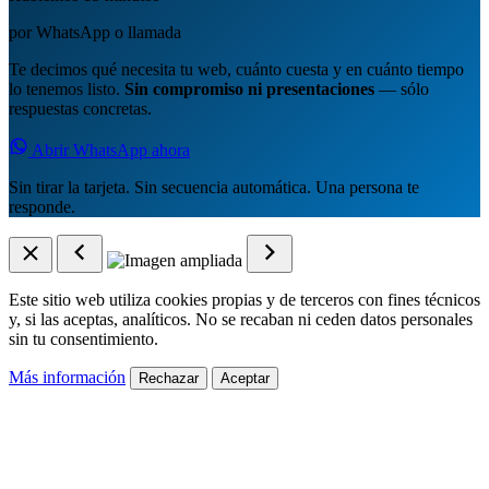
por WhatsApp o llamada
Te decimos qué necesita tu web, cuánto cuesta y en cuánto tiempo
lo tenemos listo.
Sin compromiso ni presentaciones
— sólo
respuestas concretas.
Abrir WhatsApp ahora
Sin tirar la tarjeta. Sin secuencia automática. Una persona te
responde.
Este sitio web utiliza cookies propias y de terceros con fines técnicos
y, si las aceptas, analíticos. No se recaban ni ceden datos personales
sin tu consentimiento.
Más información
Rechazar
Aceptar