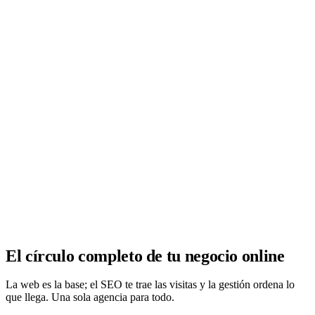
Analítica clara
Cuántos te visitan y de dónde vienen, sin tecnicismos ni cookies
molestas. Decisiones con datos.
Todo bajo tu marca y en un solo sitio.
Quiero mi panel
El círculo completo de tu negocio online
La web es la base; el SEO te trae las visitas y la gestión ordena lo
que llega. Una sola agencia para todo.