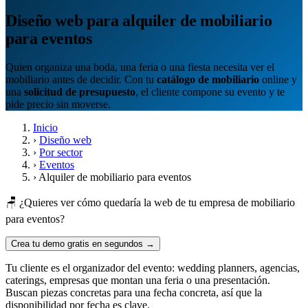
Diseño web para alquiler de mobiliario
para eventos
Quien organiza una boda, una feria o una fiesta necesita ver el
mobiliario antes de decidir. Con tu
catálogo de mobiliario
online y
una
solicitud de presupuesto
, el cliente compone su evento y te
pide precio sin moverse.
Inicio
›
Diseño web
›
Por sector
›
Eventos
›
Alquiler de mobiliario para eventos
🪑 ¿Quieres ver cómo quedaría la web de tu empresa de mobiliario
para eventos?
Crea tu demo gratis en segundos →
Tu cliente es el organizador del evento: wedding planners, agencias,
caterings, empresas que montan una feria o una presentación.
Buscan piezas concretas para una fecha concreta, así que la
disponibilidad por fecha es clave.