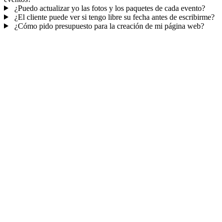
¿Puedo actualizar yo las fotos y los paquetes de cada evento?
¿El cliente puede ver si tengo libre su fecha antes de escribirme?
¿Cómo pido presupuesto para la creación de mi página web?
Mucho más que una web
No solo tu web.
Reservas y contactos en un
panel.
Solicitudes y reservas en tu CRM
, con seguimiento para cerrar
cada evento.