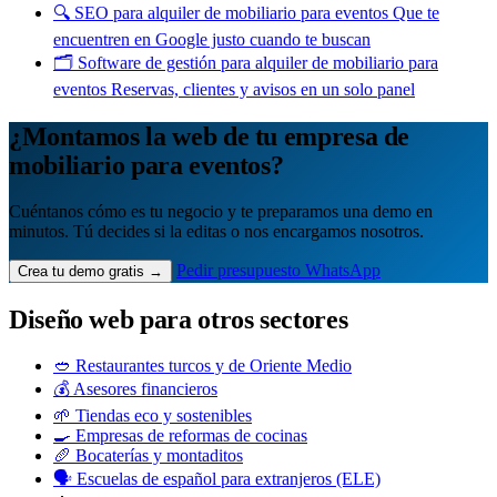
🔍
SEO para alquiler de mobiliario para eventos
Que te
encuentren en Google justo cuando te buscan
🗂️
Software de gestión para alquiler de mobiliario para
eventos
Reservas, clientes y avisos en un solo panel
¿Montamos la web de tu empresa de
mobiliario para eventos?
Cuéntanos cómo es tu negocio y te preparamos una demo en
minutos. Tú decides si la editas o nos encargamos nosotros.
Pedir presupuesto
WhatsApp
Crea tu demo gratis →
Diseño web para otros sectores
🥙 Restaurantes turcos y de Oriente Medio
💰 Asesores financieros
🌱 Tiendas eco y sostenibles
🍳 Empresas de reformas de cocinas
🥖 Bocaterías y montaditos
🗣️ Escuelas de español para extranjeros (ELE)