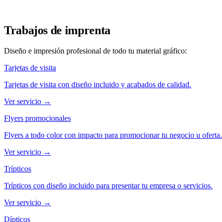
✓
Gestión desde la nube
Ver cartelería digital
Pedir información
Trabajos de imprenta
Diseño e impresión profesional de todo tu material gráfico:
Tarjetas de visita
Tarjetas de visita con diseño incluido y acabados de calidad.
Ver servicio →
Flyers promocionales
Flyers a todo color con impacto para promocionar tu negocio u oferta.
Ver servicio →
Trípticos
Trípticos con diseño incluido para presentar tu empresa o servicios.
Ver servicio →
Dípticos