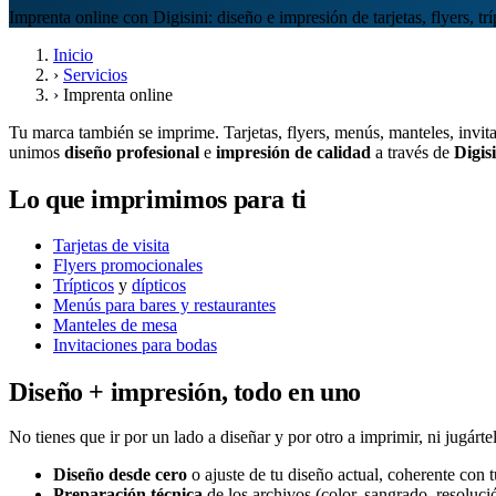
Imprenta online con Digisini: diseño e impresión de tarjetas, flyers, t
Inicio
›
Servicios
›
Imprenta online
Tu marca también se imprime. Tarjetas, flyers, menús, manteles, invi
unimos
diseño profesional
e
impresión de calidad
a través de
Digis
Lo que imprimimos para ti
Tarjetas de visita
Flyers promocionales
Trípticos
y
dípticos
Menús para bares y restaurantes
Manteles de mesa
Invitaciones para bodas
Diseño + impresión, todo en uno
No tienes que ir por un lado a diseñar y por otro a imprimir, ni jugá
Diseño desde cero
o ajuste de tu diseño actual, coherente con 
Preparación técnica
de los archivos (color, sangrado, resoluci