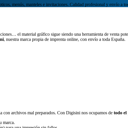
rípticos, menús, manteles e invitaciones. Calidad profesional y envío a t
taciones… el material gráfico sigue siendo una herramienta de venta po
ini
, nuestra marca propia de imprenta online, con envío a toda España.
rtela con archivos mal preparados. Con Digisini nos ocupamos de
todo el
tu marca.
ón) para una impresión sin fallos.