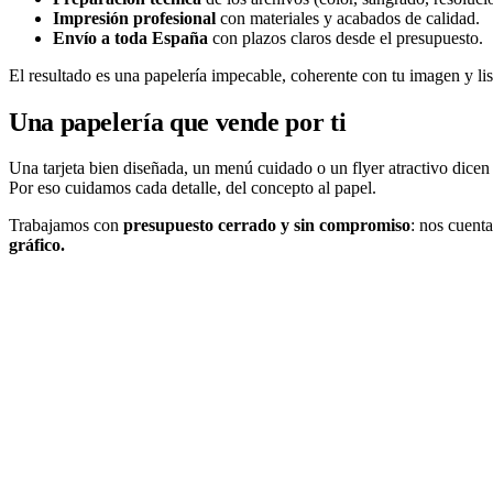
Impresión profesional
con materiales y acabados de calidad.
Envío a toda España
con plazos claros desde el presupuesto.
El resultado es una papelería impecable, coherente con tu imagen y lis
Una papelería que vende por ti
Una tarjeta bien diseñada, un menú cuidado o un flyer atractivo dicen 
Por eso cuidamos cada detalle, del concepto al papel.
Trabajamos con
presupuesto cerrado y sin compromiso
: nos cuent
gráfico.
cartelería di
✓
Menús y precios en pantalla
✓
Cambios al instante
✓
Promos programadas