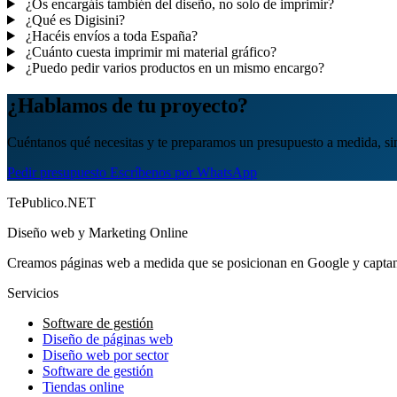
¿Os encargáis también del diseño, no solo de imprimir?
¿Qué es Digisini?
¿Hacéis envíos a toda España?
¿Cuánto cuesta imprimir mi material gráfico?
¿Puedo pedir varios productos en un mismo encargo?
¿Hablamos de tu proyecto?
Cuéntanos qué necesitas y te preparamos un presupuesto a medida, s
Pedir presupuesto
Escríbenos por WhatsApp
TePublico.NET
Diseño web y Marketing Online
Creamos páginas web a medida que se posicionan en Google y captan 
Servicios
Software de gestión
Diseño de páginas web
Diseño web por sector
Software de gestión
Tiendas online