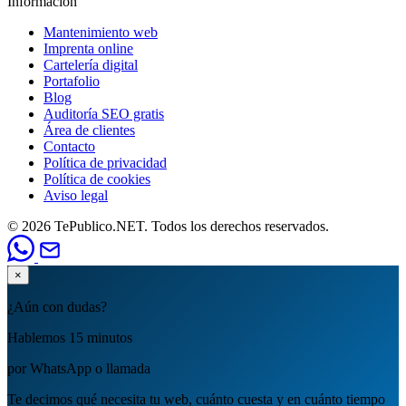
Información
Mantenimiento web
Imprenta online
Cartelería digital
Portafolio
Blog
Auditoría SEO gratis
Área de clientes
Contacto
Política de privacidad
Política de cookies
Aviso legal
© 2026 TePublico.NET. Todos los derechos reservados.
×
¿Aún con dudas?
Hablemos 15 minutos
por WhatsApp o llamada
Te decimos qué necesita tu web, cuánto cuesta y en cuánto tiempo