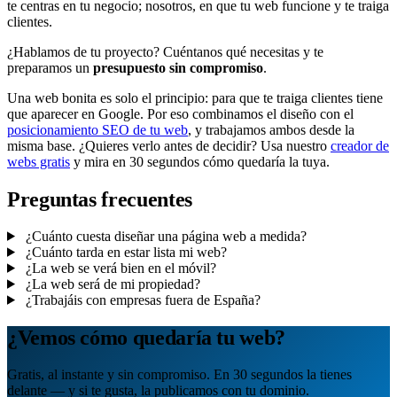
te centras en tu negocio; nosotros, en que tu web funcione y te traiga
clientes.
¿Hablamos de tu proyecto? Cuéntanos qué necesitas y te
preparamos un
presupuesto sin compromiso
.
Una web bonita es solo el principio: para que te traiga clientes tiene
que aparecer en Google. Por eso combinamos el diseño con el
posicionamiento SEO de tu web
, y trabajamos ambos desde la
misma base. ¿Quieres verlo antes de decidir? Usa nuestro
creador de
webs gratis
y mira en 30 segundos cómo quedaría la tuya.
Preguntas frecuentes
¿Cuánto cuesta diseñar una página web a medida?
¿Cuánto tarda en estar lista mi web?
¿La web se verá bien en el móvil?
¿La web será de mi propiedad?
¿Trabajáis con empresas fuera de España?
¿Vemos cómo quedaría tu web?
Gratis, al instante y sin compromiso. En 30 segundos la tienes
delante — y si te gusta, la publicamos con tu dominio.