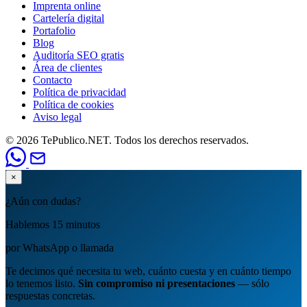
Imprenta online
Cartelería digital
Portafolio
Blog
Auditoría SEO gratis
Área de clientes
Contacto
Política de privacidad
Política de cookies
Aviso legal
© 2026 TePublico.NET. Todos los derechos reservados.
×
¿Aún con dudas?
Hablemos 15 minutos
por WhatsApp o llamada
Te decimos qué necesita tu web, cuánto cuesta y en cuánto tiempo
lo tenemos listo.
Sin compromiso ni presentaciones
— sólo
respuestas concretas.