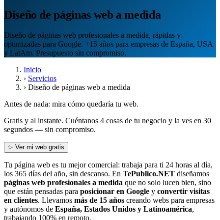
Diseño de páginas web a medida
Diseño de páginas web profesionales a medida, rápidas y
optimizadas para Google. +15 años para empresas de España, USA
y LatAm. Presupuesto sin compromiso.
Inicio
›
Servicios
›
Diseño de páginas web a medida
Antes de nada: mira cómo quedaría tu web.
Gratis y al instante. Cuéntanos 4 cosas de tu negocio y la ves en 30
segundos — sin compromiso.
✨ Ver mi web gratis
Tu página web es tu mejor comercial: trabaja para ti 24 horas al día,
los 365 días del año, sin descanso. En
TePublico.NET
diseñamos
páginas web profesionales a medida
que no solo lucen bien, sino
que están pensadas para
posicionar en Google
y
convertir visitas
en clientes
. Llevamos
más de 15 años
creando webs para empresas
y autónomos de
España, Estados Unidos y Latinoamérica
,
trabajando 100% en remoto.