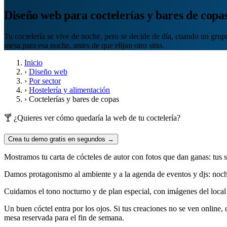
Diseño web para coctelerías y bares de copa
Tu coctelería se vive de noche, pero se decide de día, cuando un gru
mesa para esa noche, antes de que elijan otro sitio.
Inicio
›
Diseño web
›
Por sector
›
Hostelería y alimentación
›
Coctelerías y bares de copas
🍸 ¿Quieres ver cómo quedaría la web de tu coctelería?
Crea tu demo gratis en segundos →
Mostramos tu carta de cócteles de autor con fotos que dan ganas: tus si
Damos protagonismo al ambiente y a la agenda de eventos y djs: noches 
Cuidamos el tono nocturno y de plan especial, con imágenes del local d
Un buen cóctel entra por los ojos. Si tus creaciones no se ven online
mesa reservada para el fin de semana.