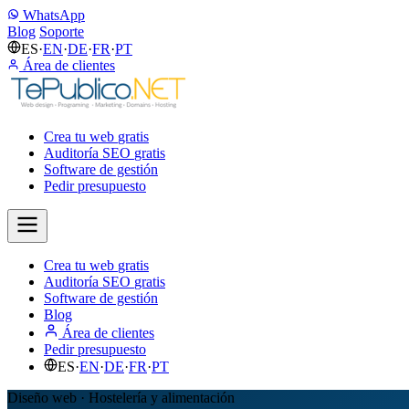
WhatsApp
Blog
Soporte
ES
·
EN
·
DE
·
FR
·
PT
Área de clientes
Crea tu web
gratis
Auditoría SEO
gratis
Software de gestión
Pedir presupuesto
Crea tu web
gratis
Auditoría SEO
gratis
Software de gestión
Blog
Área de clientes
Pedir presupuesto
ES
·
EN
·
DE
·
FR
·
PT
Diseño web · Hostelería y alimentación