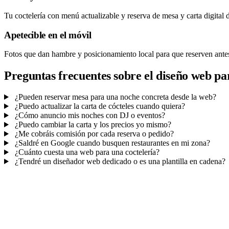
Tu coctelería con menú actualizable y reserva de mesa y carta digital d
Apetecible en el móvil
Fotos que dan hambre y posicionamiento local para que reserven antes 
Preguntas frecuentes sobre el diseño web par
¿Pueden reservar mesa para una noche concreta desde la web?
¿Puedo actualizar la carta de cócteles cuando quiera?
¿Cómo anuncio mis noches con DJ o eventos?
¿Puedo cambiar la carta y los precios yo mismo?
¿Me cobráis comisión por cada reserva o pedido?
¿Saldré en Google cuando busquen restaurantes en mi zona?
¿Cuánto cuesta una web para una coctelería?
¿Tendré un diseñador web dedicado o es una plantilla en cadena?
Mucho más que una web
No solo tu web.
El panel de tu negocio.