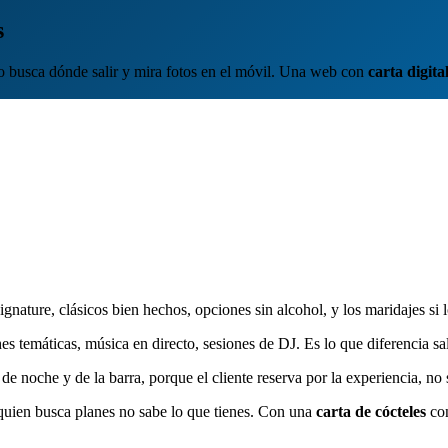
s
po busca dónde salir y mira fotos en el móvil. Una web con
carta digita
gnature, clásicos bien hechos, opciones sin alcohol, y los maridajes si lo
temáticas, música en directo, sesiones de DJ. Es lo que diferencia sali
e noche y de la barra, porque el cliente reserva por la experiencia, no 
, quien busca planes no sabe lo que tienes. Con una
carta de cócteles
con