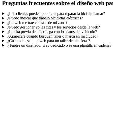
Preguntas frecuentes sobre el diseño web para
¿Los clientes pueden pedir cita para reparar la bici sin llamar?
¿Puedo indicar que trabajo bicicletas eléctricas?
¿La web me trae ciclistas de mi zona?
¿Puedo gestionar yo las citas y los servicios desde la web?
¿La cita previa de taller llega con los datos del vehículo?
¿Apareceré cuando busquen taller o marca en mi ciudad?
¿Cuánto cuesta una web para un taller de bicicletas?
¿Tendré un diseñador web dedicado o es una plantilla en cadena?
Mucho más que una web
No solo tu web.
Tu panel de citas y presupues
Citas y solicitudes en tu CRM
, con recordatorios — tu taller siempr