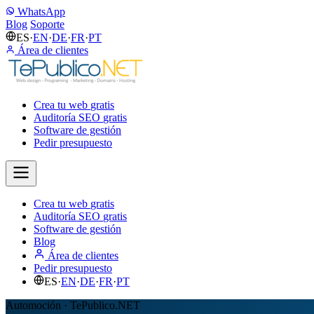
WhatsApp
Blog
Soporte
ES
·
EN
·
DE
·
FR
·
PT
Área de clientes
Crea tu web
gratis
Auditoría SEO
gratis
Software de gestión
Pedir presupuesto
Crea tu web
gratis
Auditoría SEO
gratis
Software de gestión
Blog
Área de clientes
Pedir presupuesto
ES
·
EN
·
DE
·
FR
·
PT
Automoción · TePublico.NET