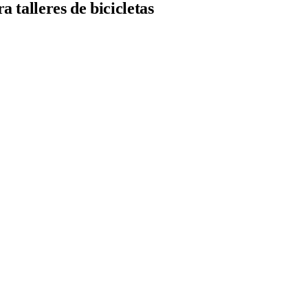
 talleres de bicicletas
tos.
e organizado.