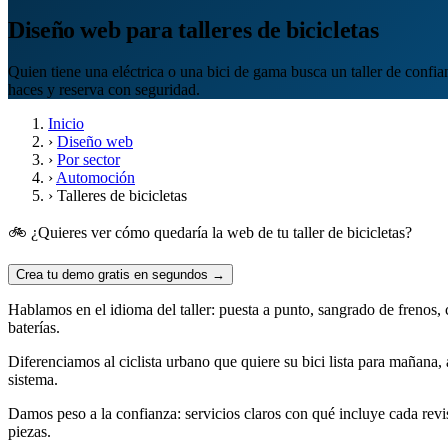
Diseño web para talleres de bicicletas
Quien tiene una eléctrica o una bici de gama busca un taller de conf
haces y reserva con seguridad.
Inicio
›
Diseño web
›
Por sector
›
Automoción
›
Talleres de bicicletas
🚲 ¿Quieres ver cómo quedaría la web de tu taller de bicicletas?
Crea tu demo gratis en segundos →
Hablamos en el idioma del taller: puesta a punto, sangrado de frenos, c
baterías.
Diferenciamos al ciclista urbano que quiere su bici lista para mañana,
sistema.
Damos peso a la confianza: servicios claros con qué incluye cada revis
piezas.