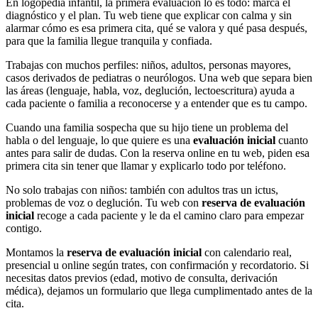
En logopedia infantil, la primera evaluación lo es todo: marca el
diagnóstico y el plan. Tu web tiene que explicar con calma y sin
alarmar cómo es esa primera cita, qué se valora y qué pasa después,
para que la familia llegue tranquila y confiada.
Trabajas con muchos perfiles: niños, adultos, personas mayores,
casos derivados de pediatras o neurólogos. Una web que separa bien
las áreas (lenguaje, habla, voz, deglución, lectoescritura) ayuda a
cada paciente o familia a reconocerse y a entender que es tu campo.
Cuando una familia sospecha que su hijo tiene un problema del
habla o del lenguaje, lo que quiere es una
evaluación inicial
cuanto
antes para salir de dudas. Con la reserva online en tu web, piden esa
primera cita sin tener que llamar y explicarlo todo por teléfono.
No solo trabajas con niños: también con adultos tras un ictus,
problemas de voz o deglución. Tu web con
reserva de evaluación
inicial
recoge a cada paciente y le da el camino claro para empezar
contigo.
Montamos la
reserva de evaluación inicial
con calendario real,
presencial u online según trates, con confirmación y recordatorio. Si
necesitas datos previos (edad, motivo de consulta, derivación
médica), dejamos un formulario que llega cumplimentado antes de la
cita.