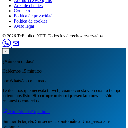
Auditoría SEO gratis
Área de clientes
Contacto
Política de privacidad
Política de cookies
Aviso legal
© 2026 TePublico.NET. Todos los derechos reservados.
×
¿Aún con dudas?
Hablemos 15 minutos
por WhatsApp o llamada
Te decimos qué necesita tu web, cuánto cuesta y en cuánto tiempo
lo tenemos listo.
Sin compromiso ni presentaciones
— sólo
respuestas concretas.
Abrir WhatsApp ahora
Sin tirar la tarjeta. Sin secuencia automática. Una persona te
responde.