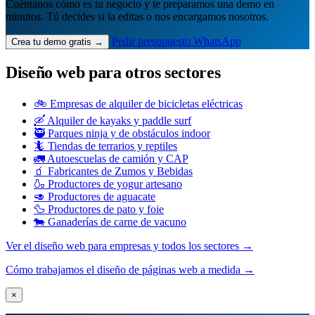
Cuéntanos cómo es tu negocio y te preparamos una demo en
minutos. Tú decides si la editas o nos encargamos nosotros.
Pedir presupuesto
WhatsApp
Crea tu demo gratis →
Diseño web para otros sectores
🚲 Empresas de alquiler de bicicletas eléctricas
🛶 Alquiler de kayaks y paddle surf
🥷 Parques ninja y de obstáculos indoor
🦎 Tiendas de terrarios y reptiles
🚛 Autoescuelas de camión y CAP
🧃 Fabricantes de Zumos y Bebidas
🍶 Productores de yogur artesano
🥑 Productores de aguacate
🦆 Productores de pato y foie
🐄 Ganaderías de carne de vacuno
Ver el diseño web para empresas y todos los sectores →
Cómo trabajamos el diseño de páginas web a medida →
×