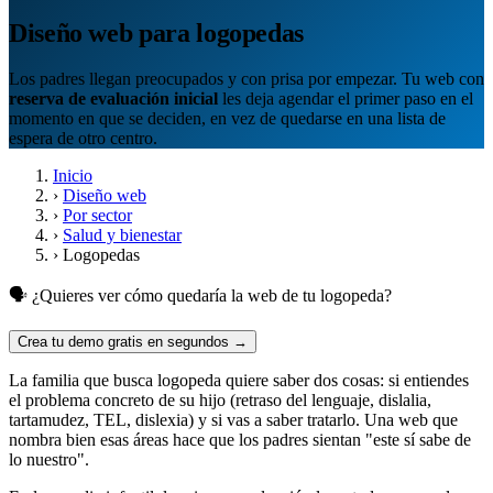
Diseño web para logopedas
Los padres llegan preocupados y con prisa por empezar. Tu web con
reserva de evaluación inicial
les deja agendar el primer paso en el
momento en que se deciden, en vez de quedarse en una lista de
espera de otro centro.
Inicio
›
Diseño web
›
Por sector
›
Salud y bienestar
›
Logopedas
🗣️ ¿Quieres ver cómo quedaría la web de tu logopeda?
Crea tu demo gratis en segundos →
La familia que busca logopeda quiere saber dos cosas: si entiendes
el problema concreto de su hijo (retraso del lenguaje, dislalia,
tartamudez, TEL, dislexia) y si vas a saber tratarlo. Una web que
nombra bien esas áreas hace que los padres sientan "este sí sabe de
lo nuestro".