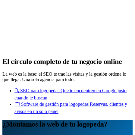
Analítica clara
Cuántos te visitan y de dónde vienen, sin tecnicismos ni cookies
molestas. Decisiones con datos.
Todo bajo tu marca y en un solo sitio.
Quiero mi panel
El círculo completo de tu negocio online
La web es la base; el SEO te trae las visitas y la gestión ordena lo
que llega. Una sola agencia para todo.
🔍
SEO para logopedas
Que te encuentren en Google justo
cuando te buscan
🗂️
Software de gestión para logopedas
Reservas, clientes y
avisos en un solo panel
¿Montamos la web de tu logopeda?