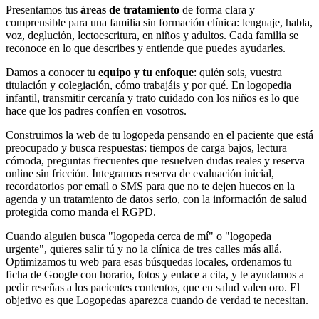
Presentamos tus
áreas de tratamiento
de forma clara y
comprensible para una familia sin formación clínica: lenguaje, habla,
voz, deglución, lectoescritura, en niños y adultos. Cada familia se
reconoce en lo que describes y entiende que puedes ayudarles.
Damos a conocer tu
equipo y tu enfoque
: quién sois, vuestra
titulación y colegiación, cómo trabajáis y por qué. En logopedia
infantil, transmitir cercanía y trato cuidado con los niños es lo que
hace que los padres confíen en vosotros.
Construimos la web de tu logopeda pensando en el paciente que está
preocupado y busca respuestas: tiempos de carga bajos, lectura
cómoda, preguntas frecuentes que resuelven dudas reales y reserva
online sin fricción. Integramos reserva de evaluación inicial,
recordatorios por email o SMS para que no te dejen huecos en la
agenda y un tratamiento de datos serio, con la información de salud
protegida como manda el RGPD.
Cuando alguien busca "logopeda cerca de mí" o "logopeda
urgente", quieres salir tú y no la clínica de tres calles más allá.
Optimizamos tu web para esas búsquedas locales, ordenamos tu
ficha de Google con horario, fotos y enlace a cita, y te ayudamos a
pedir reseñas a los pacientes contentos, que en salud valen oro. El
objetivo es que Logopedas aparezca cuando de verdad te necesitan.