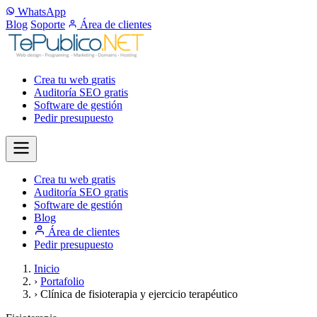
WhatsApp
Blog
Soporte
Área de clientes
Crea tu web
gratis
Auditoría SEO
gratis
Software de gestión
Pedir presupuesto
Crea tu web
gratis
Auditoría SEO
gratis
Software de gestión
Blog
Área de clientes
Pedir presupuesto
Inicio
›
Portafolio
›
Clínica de fisioterapia y ejercicio terapéutico