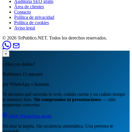
Auditoría SEO gratis
Área de clientes
Contacto
Política de privacidad
Política de cookies
Aviso legal
© 2026 TePublico.NET. Todos los derechos reservados.
×
¿Aún con dudas?
Hablemos 15 minutos
por WhatsApp o llamada
Te decimos qué necesita tu web, cuánto cuesta y en cuánto tiempo
lo tenemos listo.
Sin compromiso ni presentaciones
— sólo
respuestas concretas.
Abrir WhatsApp ahora
Sin tirar la tarjeta. Sin secuencia automática. Una persona te
responde.