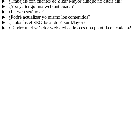
¿Trabajáis con clientes de Zizur Mayor aunque no estéis allí?
¿Y si ya tengo una web anticuada?
¿La web será mía?
¿Podré actualizar yo mismo los contenidos?
¿Trabajáis el SEO local de Zizur Mayor?
¿Tendré un diseñador web dedicado o es una plantilla en cadena?
Mucho más que una web
No solo tu web.
Tu panel para gestionar el n
Con TePublico no te llevas solo una página bonita: te llevas un siste