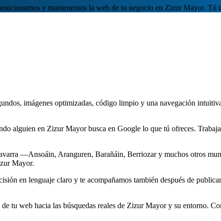
posicionamos y mantenemos la web de tu negocio en Zizur Mayor. Tú te
gundos, imágenes optimizadas, código limpio y una navegación intuitiv
do alguien en Zizur Mayor busca en Google lo que tú ofreces. Trabajam
avarra —Ansoáin, Aranguren, Barañáin, Berriozar y muchos otros muni
izur Mayor.
ecisión en lenguaje claro y te acompañamos también después de publica
e tu web hacia las búsquedas reales de Zizur Mayor y su entorno. Cono