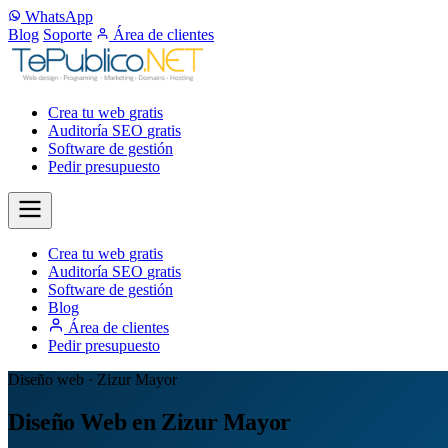
WhatsApp
Blog
Soporte
Área de clientes
Crea tu web
gratis
Auditoría SEO
gratis
Software de gestión
Pedir presupuesto
Crea tu web
gratis
Auditoría SEO
gratis
Software de gestión
Blog
Área de clientes
Pedir presupuesto
Diseño web · Zizur Mayor
Diseño Web en Zizur Mayor