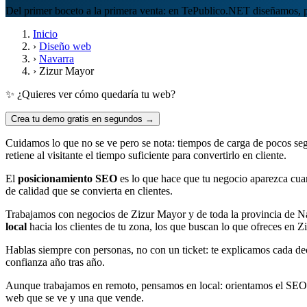
Del primer boceto a la primera venta: en TePublico.NET diseñamos, 
Inicio
›
Diseño web
›
Navarra
›
Zizur Mayor
✨ ¿Quieres ver cómo quedaría tu web?
Crea tu demo gratis en segundos →
Cuidamos lo que no se ve pero se nota: tiempos de carga de pocos se
retiene al visitante el tiempo suficiente para convertirlo en cliente.
El
posicionamiento SEO
es lo que hace que tu negocio aparezca cuan
de calidad que se convierta en clientes.
Trabajamos con negocios de Zizur Mayor y de toda la provincia de N
local
hacia los clientes de tu zona, los que buscan lo que ofreces en Z
Hablas siempre con personas, no con un ticket: te explicamos cada d
confianza año tras año.
Aunque trabajamos en remoto, pensamos en local: orientamos el SEO d
web que se ve y una que vende.