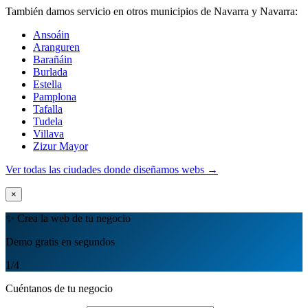
También damos servicio en otros municipios de Navarra y Navarra:
Ansoáin
Aranguren
Barañáin
Burlada
Estella
Pamplona
Tafalla
Tudela
Villava
Zizur Mayor
Ver todas las ciudades donde diseñamos webs →
×
✨ Crea la web de tu negocio
Demo gratis en segundos
1
/4
Cuéntanos de tu negocio