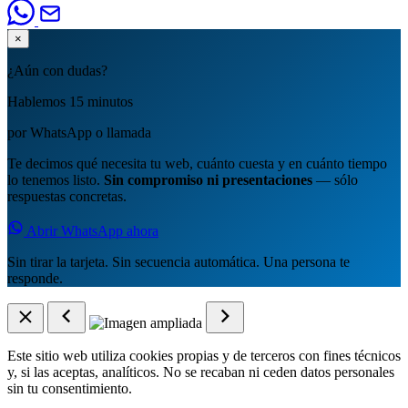
×
¿Aún con dudas?
Hablemos 15 minutos
por WhatsApp o llamada
Te decimos qué necesita tu web, cuánto cuesta y en cuánto tiempo
lo tenemos listo.
Sin compromiso ni presentaciones
— sólo
respuestas concretas.
Abrir WhatsApp ahora
Sin tirar la tarjeta. Sin secuencia automática. Una persona te
responde.
Este sitio web utiliza cookies propias y de terceros con fines técnicos
y, si las aceptas, analíticos. No se recaban ni ceden datos personales
sin tu consentimiento.