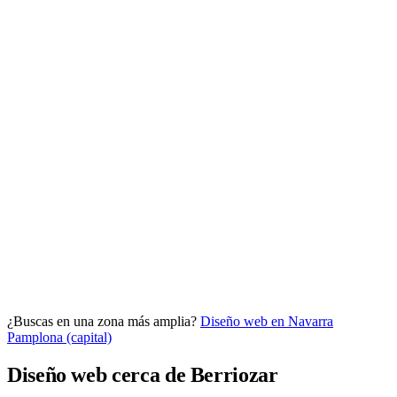
Analítica clara
Cuántos te visitan y de dónde vienen, sin tecnicismos ni cookies
molestas. Decisiones con datos.
Todo bajo tu marca y en un solo sitio.
¿Buscas en una zona más amplia?
Diseño web en Navarra
Quiero mi panel
Pamplona (capital)
Diseño web cerca de Berriozar