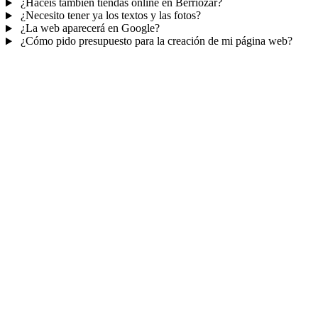
¿Hacéis también tiendas online en Berriozar?
¿Necesito tener ya los textos y las fotos?
¿La web aparecerá en Google?
¿Cómo pido presupuesto para la creación de mi página web?
Mucho más que una web
No solo tu web.
Tu panel para gestionar el
negocio.
Con TePublico no te llevas solo una página bonita: te llevas un
sistema para
captar, atender y fidelizar clientes
— todo ordenado
en un panel, sin saltar entre mil apps.