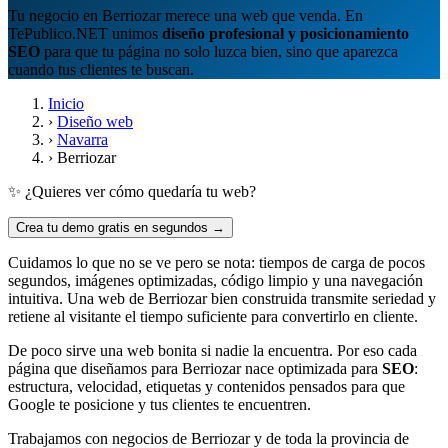
Tu negocio en Berriozar merece una web que venda. En
TePublico.NET unimos
diseño profesional y posicionamiento
SEO
para que tu página no solo luzca bien, sino que aparezca
cuando tus clientes te buscan.
Inicio
›
Diseño web
›
Navarra
›
Berriozar
✨ ¿Quieres ver cómo quedaría tu web?
Crea tu demo gratis en segundos →
Cuidamos lo que no se ve pero se nota: tiempos de carga de pocos
segundos, imágenes optimizadas, código limpio y una navegación
intuitiva. Una web de Berriozar bien construida transmite seriedad y
retiene al visitante el tiempo suficiente para convertirlo en cliente.
De poco sirve una web bonita si nadie la encuentra. Por eso cada
página que diseñamos para Berriozar nace optimizada para
SEO
:
estructura, velocidad, etiquetas y contenidos pensados para que
Google te posicione y tus clientes te encuentren.
Trabajamos con negocios de Berriozar y de toda la provincia de