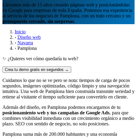
Llevamos más de 15 años creando páginas web y posicionándolas
en Google para empresas de toda España. Ponemos esa experiencia
al servicio de los negocios de Pamplona, con un trato cercano y un
presupuesto cerrado, sin sorpresas
.
Inicio
›
Diseño web
›
Navarra
›
Pamplona
✨ ¿Quieres ver cómo quedaría tu web?
Crea tu demo gratis en segundos →
Cuidamos lo que no se ve pero se nota: tiempos de carga de pocos
segundos, imágenes optimizadas, código limpio y una navegación
intuitiva. Una web de Pamplona bien construida transmite seriedad y
retiene al visitante el tiempo suficiente para convertirlo en cliente.
Además del diseño, en Pamplona podemos encargarnos de tu
posicionamiento web y tus campañas de Google Ads
, para que
combines visibilidad inmediata con un crecimiento orgánico a medio
plazo. SEO con sentido de negocio, no solo posiciones.
Pamplona suma más de 200.000 habitantes y una economía