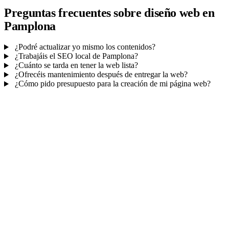
Preguntas frecuentes sobre diseño web en
Pamplona
¿Podré actualizar yo mismo los contenidos?
¿Trabajáis el SEO local de Pamplona?
¿Cuánto se tarda en tener la web lista?
¿Ofrecéis mantenimiento después de entregar la web?
¿Cómo pido presupuesto para la creación de mi página web?
Mucho más que una web
No solo tu web.
Tu panel para gestionar el
negocio.
Con TePublico no te llevas solo una página bonita: te llevas un
sistema para
captar, atender y fidelizar clientes
— todo ordenado
en un panel, sin saltar entre mil apps.