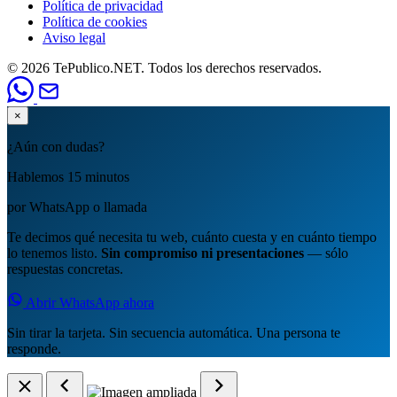
Política de privacidad
Política de cookies
Aviso legal
© 2026 TePublico.NET. Todos los derechos reservados.
×
¿Aún con dudas?
Hablemos 15 minutos
por WhatsApp o llamada
Te decimos qué necesita tu web, cuánto cuesta y en cuánto tiempo
lo tenemos listo.
Sin compromiso ni presentaciones
— sólo
respuestas concretas.
Abrir WhatsApp ahora
Sin tirar la tarjeta. Sin secuencia automática. Una persona te
responde.