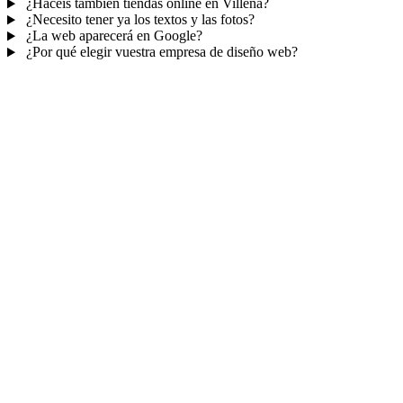
¿Hacéis también tiendas online en Villena?
¿Necesito tener ya los textos y las fotos?
¿La web aparecerá en Google?
¿Por qué elegir vuestra empresa de diseño web?
Mucho más que una web
No solo tu web.
Tu panel para gestionar el
negocio.
Con TePublico no te llevas solo una página bonita: te llevas un
sistema para
captar, atender y fidelizar clientes
— todo ordenado
en un panel, sin saltar entre mil apps.