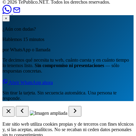
© 2026 TePublico.NET. Todos los derechos reservados.
×
¿Aún con dudas?
Hablemos 15 minutos
por WhatsApp o llamada
Te decimos qué necesita tu web, cuánto cuesta y en cuánto tiempo
lo tenemos listo.
Sin compromiso ni presentaciones
— sólo
respuestas concretas.
Abrir WhatsApp ahora
Sin tirar la tarjeta. Sin secuencia automática. Una persona te
responde.
Este sitio web utiliza cookies propias y de terceros con fines técnicos
y, si las aceptas, analíticos. No se recaban ni ceden datos personales
sin tu consentimiento.