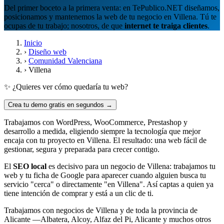
Del primer boceto a la primera venta: en TePublico.NET diseñamos,
posicionamos y mantenemos la web de tu negocio en Villena. Tú te
ocupas de tu trabajo; nosotros, de que
internet te traiga clientes
.
Inicio
›
Diseño web
›
Comunidad Valenciana
›
Villena
✨ ¿Quieres ver cómo quedaría tu web?
Crea tu demo gratis en segundos →
Trabajamos con WordPress, WooCommerce, Prestashop y
desarrollo a medida, eligiendo siempre la tecnología que mejor
encaja con tu proyecto en Villena. El resultado: una web fácil de
gestionar, segura y preparada para crecer contigo.
El
SEO local
es decisivo para un negocio de Villena: trabajamos tu
web y tu ficha de Google para aparecer cuando alguien busca tu
servicio "cerca" o directamente "en Villena". Así captas a quien ya
tiene intención de comprar y está a un clic de ti.
Trabajamos con negocios de Villena y de toda la provincia de
Alicante —Albatera, Alcoy, Alfaz del Pi, Alicante y muchos otros