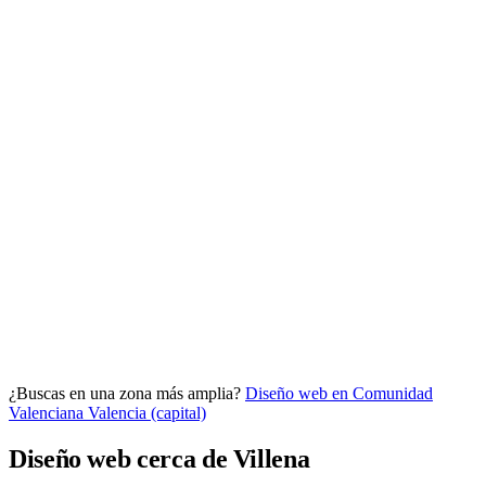
Analítica clara
Cuántos te visitan y de dónde vienen, sin tecnicismos ni cookies
molestas. Decisiones con datos.
Todo bajo tu marca y en un solo sitio.
¿Buscas en una zona más amplia?
Diseño web en Comunidad
Quiero mi panel
Valenciana
Valencia (capital)
Diseño web cerca de Villena