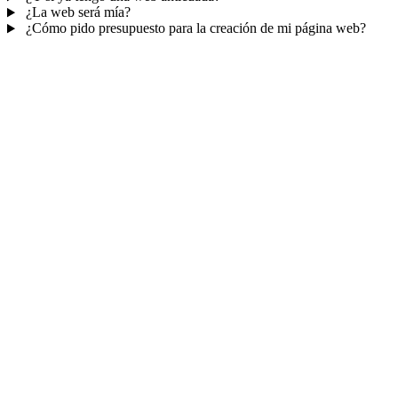
¿La web será mía?
¿Cómo pido presupuesto para la creación de mi página web?
Mucho más que una web
No solo tu web.
Tu panel para gestionar el
negocio.
Con TePublico no te llevas solo una página bonita: te llevas un
sistema para
captar, atender y fidelizar clientes
— todo ordenado
en un panel, sin saltar entre mil apps.