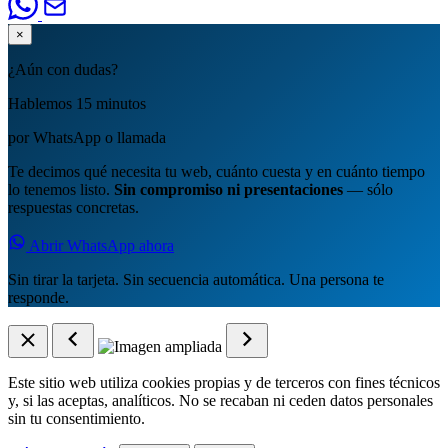
×
¿Aún con dudas?
Hablemos 15 minutos
por WhatsApp o llamada
Te decimos qué necesita tu web, cuánto cuesta y en cuánto tiempo
lo tenemos listo.
Sin compromiso ni presentaciones
— sólo
respuestas concretas.
Abrir WhatsApp ahora
Sin tirar la tarjeta. Sin secuencia automática. Una persona te
responde.
Este sitio web utiliza cookies propias y de terceros con fines técnicos
y, si las aceptas, analíticos. No se recaban ni ceden datos personales
sin tu consentimiento.