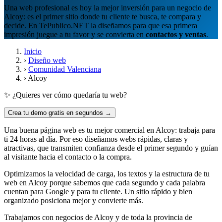
Una web profesional es hoy la mejor inversión para un negocio de
Alcoy: es el primer sitio donde tu cliente te busca, te compara y
decide. En TePublico.NET la diseñamos para que esa primera
impresión juegue a tu favor y se convierta en
contactos y ventas
.
Inicio
›
Diseño web
›
Comunidad Valenciana
›
Alcoy
✨ ¿Quieres ver cómo quedaría tu web?
Crea tu demo gratis en segundos →
Una buena página web es tu mejor comercial en Alcoy: trabaja para
ti 24 horas al día. Por eso diseñamos webs rápidas, claras y
atractivas, que transmiten confianza desde el primer segundo y guían
al visitante hacia el contacto o la compra.
Optimizamos la velocidad de carga, los textos y la estructura de tu
web en Alcoy porque sabemos que cada segundo y cada palabra
cuentan para Google y para tu cliente. Un sitio rápido y bien
organizado posiciona mejor y convierte más.
Trabajamos con negocios de Alcoy y de toda la provincia de