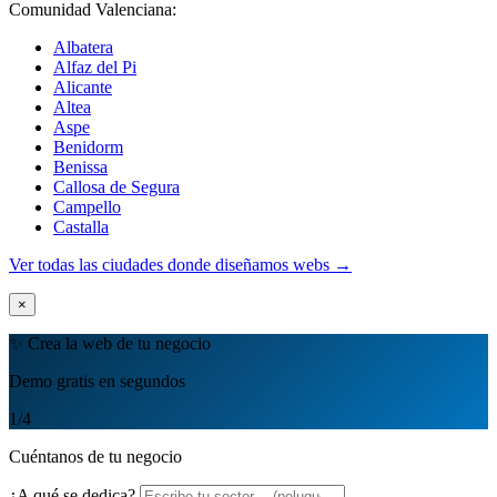
Comunidad Valenciana:
Albatera
Alfaz del Pi
Alicante
Altea
Aspe
Benidorm
Benissa
Callosa de Segura
Campello
Castalla
Ver todas las ciudades donde diseñamos webs →
×
✨ Crea la web de tu negocio
Demo gratis en segundos
1
/4
Cuéntanos de tu negocio
¿A qué se dedica?