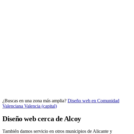
Analítica clara
Cuántos te visitan y de dónde vienen, sin tecnicismos ni cookies
molestas. Decisiones con datos.
Todo bajo tu marca y en un solo sitio.
¿Buscas en una zona más amplia?
Diseño web en Comunidad
Quiero mi panel
Valenciana
Valencia (capital)
Diseño web cerca de Alcoy
También damos servicio en otros municipios de Alicante y