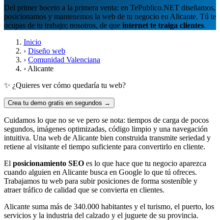
Del primer boceto a la primera venta: en TePublico.NET diseñamos,
posicionamos y mantenemos la web de tu negocio en Alicante. Tú te
ocupas de tu trabajo; nosotros, de que
internet te traiga clientes
.
Inicio
›
Diseño web
›
Comunidad Valenciana
›
Alicante
✨ ¿Quieres ver cómo quedaría tu web?
Crea tu demo gratis en segundos →
Cuidamos lo que no se ve pero se nota: tiempos de carga de pocos
segundos, imágenes optimizadas, código limpio y una navegación
intuitiva. Una web de Alicante bien construida transmite seriedad y
retiene al visitante el tiempo suficiente para convertirlo en cliente.
El
posicionamiento SEO
es lo que hace que tu negocio aparezca
cuando alguien en Alicante busca en Google lo que tú ofreces.
Trabajamos tu web para subir posiciones de forma sostenible y
atraer tráfico de calidad que se convierta en clientes.
Alicante suma más de 340.000 habitantes y el turismo, el puerto, los
servicios y la industria del calzado y el juguete de su provincia.