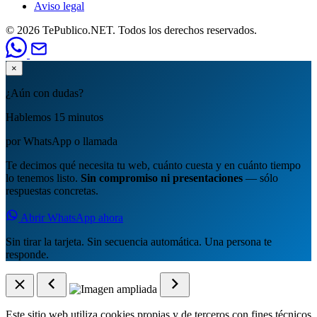
Aviso legal
© 2026 TePublico.NET. Todos los derechos reservados.
×
¿Aún con dudas?
Hablemos 15 minutos
por WhatsApp o llamada
Te decimos qué necesita tu web, cuánto cuesta y en cuánto tiempo
lo tenemos listo.
Sin compromiso ni presentaciones
— sólo
respuestas concretas.
Abrir WhatsApp ahora
Sin tirar la tarjeta. Sin secuencia automática. Una persona te
responde.
Este sitio web utiliza cookies propias y de terceros con fines técnicos