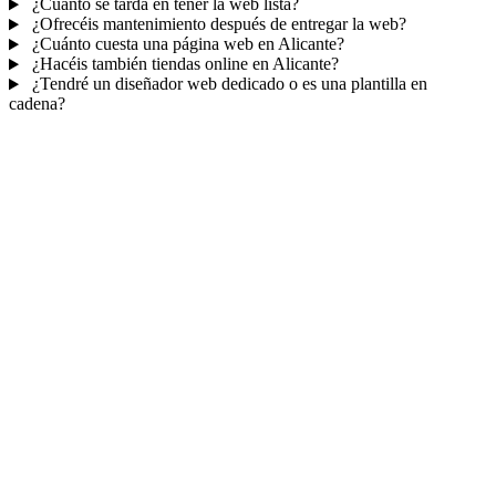
¿Cuánto se tarda en tener la web lista?
¿Ofrecéis mantenimiento después de entregar la web?
¿Cuánto cuesta una página web en Alicante?
¿Hacéis también tiendas online en Alicante?
¿Tendré un diseñador web dedicado o es una plantilla en
cadena?
Mucho más que una web
No solo tu web.
Tu panel para gestionar el
negocio.
Con TePublico no te llevas solo una página bonita: te llevas un
sistema para
captar, atender y fidelizar clientes
— todo ordenado
en un panel, sin saltar entre mil apps.