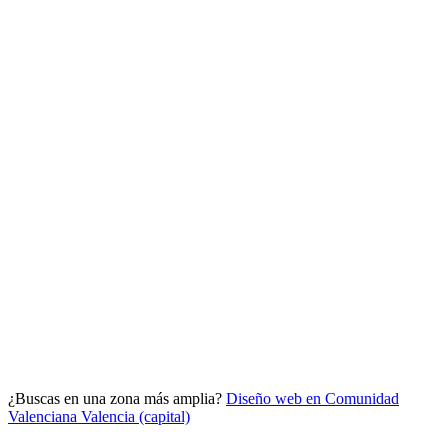
Analítica clara
Cuántos te visitan y de dónde vienen, sin tecnicismos ni cookies
molestas. Decisiones con datos.
Todo bajo tu marca y en un solo sitio.
¿Buscas en una zona más amplia?
Diseño web en Comunidad
Quiero mi panel
Valenciana
Valencia (capital)