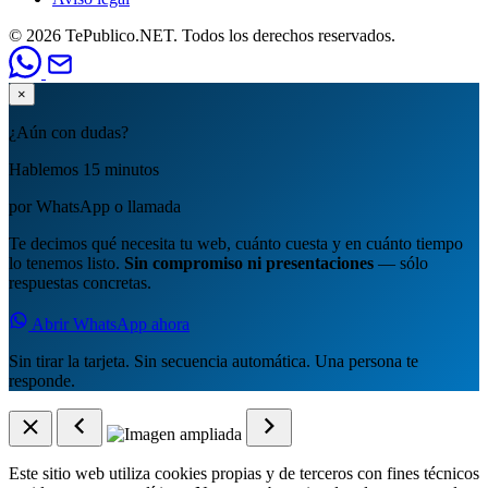
© 2026 TePublico.NET. Todos los derechos reservados.
×
¿Aún con dudas?
Hablemos 15 minutos
por WhatsApp o llamada
Te decimos qué necesita tu web, cuánto cuesta y en cuánto tiempo
lo tenemos listo.
Sin compromiso ni presentaciones
— sólo
respuestas concretas.
Abrir WhatsApp ahora
Sin tirar la tarjeta. Sin secuencia automática. Una persona te
responde.
Este sitio web utiliza cookies propias y de terceros con fines técnicos