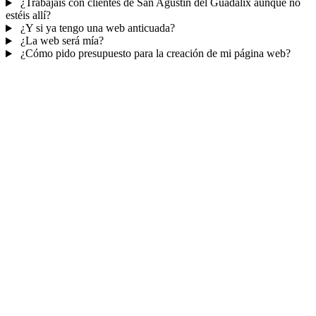
¿Trabajáis con clientes de San Agustín del Guadalix aunque no
estéis allí?
¿Y si ya tengo una web anticuada?
¿La web será mía?
¿Cómo pido presupuesto para la creación de mi página web?
Mucho más que una web
No solo tu web.
Tu panel para gestionar el
negocio.
Con TePublico no te llevas solo una página bonita: te llevas un
sistema para
captar, atender y fidelizar clientes
— todo ordenado
en un panel, sin saltar entre mil apps.