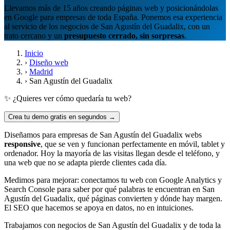
Llevamos más de 15 años creando páginas web y posicionándolas
en Google para empresas de toda España. Ponemos esa experiencia
al servicio de los negocios de San Agustín del Guadalix, con un
trato cercano y un
presupuesto cerrado, sin sorpresas
.
Inicio
›
Diseño web
›
Madrid
›
San Agustín del Guadalix
✨ ¿Quieres ver cómo quedaría tu web?
Crea tu demo gratis en segundos →
Diseñamos para empresas de San Agustín del Guadalix webs
responsive
, que se ven y funcionan perfectamente en móvil, tablet y
ordenador. Hoy la mayoría de las visitas llegan desde el teléfono, y
una web que no se adapta pierde clientes cada día.
Medimos para mejorar: conectamos tu web con Google Analytics y
Search Console para saber por qué palabras te encuentran en San
Agustín del Guadalix, qué páginas convierten y dónde hay margen.
El SEO que hacemos se apoya en datos, no en intuiciones.
Trabajamos con negocios de San Agustín del Guadalix y de toda la