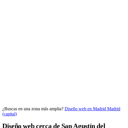
Analítica clara
Cuántos te visitan y de dónde vienen, sin tecnicismos ni cookies
molestas. Decisiones con datos.
Todo bajo tu marca y en un solo sitio.
¿Buscas en una zona más amplia?
Diseño web en Madrid
Madrid
Quiero mi panel
(capital)
Diseño web cerca de San Agustín del