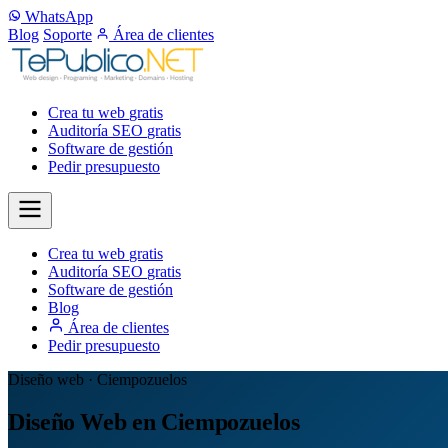
WhatsApp
Blog
Soporte
Área de clientes
Crea tu web
gratis
Auditoría SEO
gratis
Software de gestión
Pedir presupuesto
Crea tu web
gratis
Auditoría SEO
gratis
Software de gestión
Blog
Área de clientes
Pedir presupuesto
Diseño web · Ciempozuelos
Diseño Web en Ciempozuelos