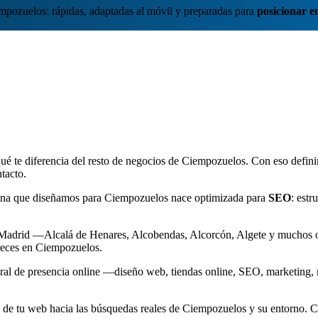
ozuelos: rápidas, adaptadas al móvil y preparadas para
posicionar e
é te diferencia del resto de negocios de Ciempozuelos. Con eso definimo
ntacto.
ágina que diseñamos para Ciempozuelos nace optimizada para
SEO
: estr
 Madrid —Alcalá de Henares, Alcobendas, Alcorcón, Algete y muchos o
freces en Ciempozuelos.
al de presencia online —diseño web, tiendas online, SEO, marketing,
e tu web hacia las búsquedas reales de Ciempozuelos y su entorno. Con