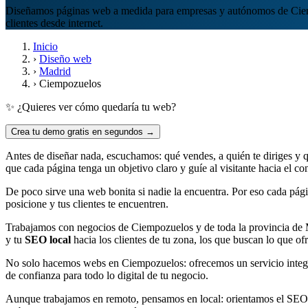
Diseñamos páginas web a medida para empresas y autónomos de Ciemp
clientes desde internet.
Inicio
›
Diseño web
›
Madrid
›
Ciempozuelos
✨ ¿Quieres ver cómo quedaría tu web?
Crea tu demo gratis en segundos →
Antes de diseñar nada, escuchamos: qué vendes, a quién te diriges y qu
que cada página tenga un objetivo claro y guíe al visitante hacia el co
De poco sirve una web bonita si nadie la encuentra. Por eso cada p
posicione y tus clientes te encuentren.
Trabajamos con negocios de Ciempozuelos y de toda la provincia de
y tu
SEO local
hacia los clientes de tu zona, los que buscan lo que o
No solo hacemos webs en Ciempozuelos: ofrecemos un servicio integr
de confianza para todo lo digital de tu negocio.
Aunque trabajamos en remoto, pensamos en local: orientamos el SEO d