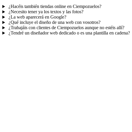
¿Hacéis también tiendas online en Ciempozuelos?
¿Necesito tener ya los textos y las fotos?
¿La web aparecerá en Google?
¿Qué incluye el diseño de una web con vosotros?
¿Trabajáis con clientes de Ciempozuelos aunque no estéis allí?
¿Tendré un diseñador web dedicado o es una plantilla en cadena?
Mucho más que una web
No solo tu web.
Tu panel para gestionar el n
Con TePublico no te llevas solo una página bonita: te llevas un siste