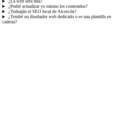
¿La web será mía?
¿Podré actualizar yo mismo los contenidos?
¿Trabajáis el SEO local de Alcorcón?
¿Tendré un diseñador web dedicado o es una plantilla en
cadena?
Mucho más que una web
No solo tu web.
Tu panel para gestionar el
negocio.
Con TePublico no te llevas solo una página bonita: te llevas un
sistema para
captar, atender y fidelizar clientes
— todo ordenado
en un panel, sin saltar entre mil apps.