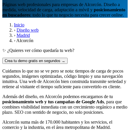
Páginas web profesionales para empresas de Alcorcón. Diseño a
medida, velocidad de carga, adaptación a móvil y
posicionamiento
en buscadores
: todo lo que tu negocio necesita para crecer online.
Inicio
›
Diseño web
›
Madrid
›
Alcorcón
✨ ¿Quieres ver cómo quedaría tu web?
Crea tu demo gratis en segundos →
Cuidamos lo que no se ve pero se nota: tiempos de carga de pocos
segundos, imágenes optimizadas, código limpio y una navegación
intuitiva. Una web de Alcorcón bien construida transmite seriedad y
retiene al visitante el tiempo suficiente para convertirlo en cliente.
Además del diseño, en Alcorcón podemos encargarnos de tu
posicionamiento web y tus campañas de Google Ads
, para que
combines visibilidad inmediata con un crecimiento orgánico a medio
plazo. SEO con sentido de negocio, no solo posiciones.
Alcorcón suma más de 170.000 habitantes y los servicios, el
comercio y la industria, en el área metropolitana de Madrid.