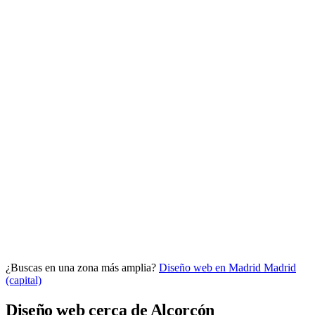
Analítica clara
Cuántos te visitan y de dónde vienen, sin tecnicismos ni cookies
molestas. Decisiones con datos.
Todo bajo tu marca y en un solo sitio.
¿Buscas en una zona más amplia?
Diseño web en Madrid
Madrid
Quiero mi panel
(capital)
Diseño web cerca de Alcorcón