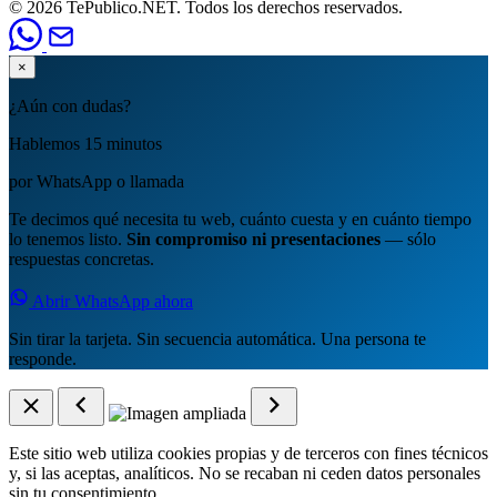
© 2026 TePublico.NET. Todos los derechos reservados.
×
¿Aún con dudas?
Hablemos 15 minutos
por WhatsApp o llamada
Te decimos qué necesita tu web, cuánto cuesta y en cuánto tiempo
lo tenemos listo.
Sin compromiso ni presentaciones
— sólo
respuestas concretas.
Abrir WhatsApp ahora
Sin tirar la tarjeta. Sin secuencia automática. Una persona te
responde.
Este sitio web utiliza cookies propias y de terceros con fines técnicos
y, si las aceptas, analíticos. No se recaban ni ceden datos personales
sin tu consentimiento.