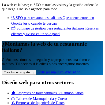
La web es la base; el SEO te trae las visitas y la gestión ordena lo
que llega. Una sola agencia para todo.
🔍
SEO para restaurantes italianos
Que te encuentren en
Google justo cuando te buscan
🗂️
Software de gestión para restaurantes italianos
Reservas,
clientes y avisos en un solo panel
¿Montamos la web de tu restaurante
italiano?
Cuéntanos cómo es tu negocio y te preparamos una demo en
minutos. Tú decides si la editas o nos encargamos nosotros.
Pedir presupuesto
WhatsApp
Crea tu demo gratis →
Diseño web para otros sectores
🏠 Empresas de tours virtuales 360 inmobiliarios
👜 Talleres de Marroquinería y Cuero
🔢 Empresas de Ingeniería de Datos