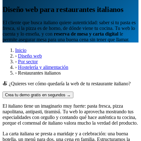
Diseño web para restaurantes italianos
El cliente que busca italiano quiere autenticidad: saber si tu pasta es
fresca, si la pizza es de horno, de dónde viene tu cocina. Tu web lo
cuenta y lo enseña, y con
reserva de mesa y carta digital
le
permite asegurar mesa para una buena cena sin tener que llamar.
Inicio
›
Diseño web
›
Por sector
›
Hostelería y alimentación
›
Restaurantes italianos
🍝 ¿Quieres ver cómo quedaría la web de tu restaurante italiano?
Crea tu demo gratis en segundos →
El italiano tiene un imaginario muy fuerte: pasta fresca, pizza
napolitana, antipasti, tiramisú. Tu web lo aprovecha mostrando tus
especialidades con orgullo y contando qué hace auténtica tu cocina,
porque el comensal de italiano valora mucho la verdad del producto.
La carta italiana se presta a maridaje y a celebración: una buena
botella, un menú para dos, una cena en familia. Estructuramos la