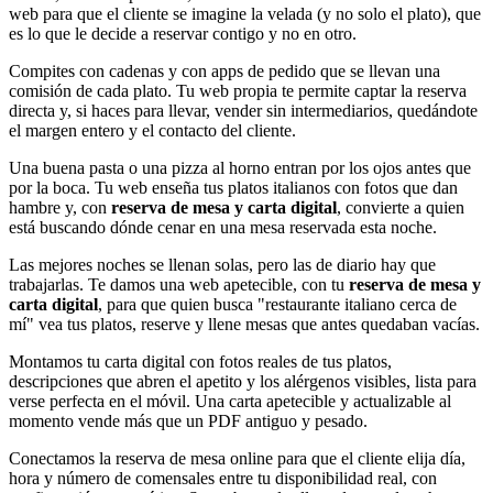
web para que el cliente se imagine la velada (y no solo el plato), que
es lo que le decide a reservar contigo y no en otro.
Compites con cadenas y con apps de pedido que se llevan una
comisión de cada plato. Tu web propia te permite captar la reserva
directa y, si haces para llevar, vender sin intermediarios, quedándote
el margen entero y el contacto del cliente.
Una buena pasta o una pizza al horno entran por los ojos antes que
por la boca. Tu web enseña tus platos italianos con fotos que dan
hambre y, con
reserva de mesa y carta digital
, convierte a quien
está buscando dónde cenar en una mesa reservada esta noche.
Las mejores noches se llenan solas, pero las de diario hay que
trabajarlas. Te damos una web apetecible, con tu
reserva de mesa y
carta digital
, para que quien busca "restaurante italiano cerca de
mí" vea tus platos, reserve y llene mesas que antes quedaban vacías.
Montamos tu carta digital con fotos reales de tus platos,
descripciones que abren el apetito y los alérgenos visibles, lista para
verse perfecta en el móvil. Una carta apetecible y actualizable al
momento vende más que un PDF antiguo y pesado.
Conectamos la reserva de mesa online para que el cliente elija día,
hora y número de comensales entre tu disponibilidad real, con