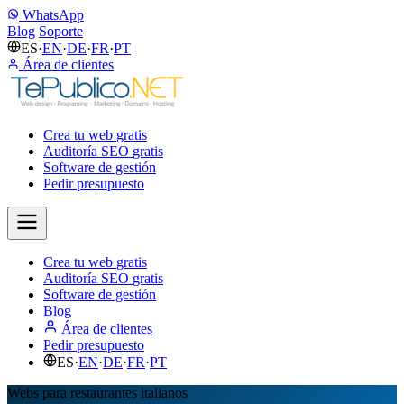
WhatsApp
Blog
Soporte
ES
·
EN
·
DE
·
FR
·
PT
Área de clientes
Crea tu web
gratis
Auditoría SEO
gratis
Software de gestión
Pedir presupuesto
Crea tu web
gratis
Auditoría SEO
gratis
Software de gestión
Blog
Área de clientes
Pedir presupuesto
ES
·
EN
·
DE
·
FR
·
PT
Webs para restaurantes italianos