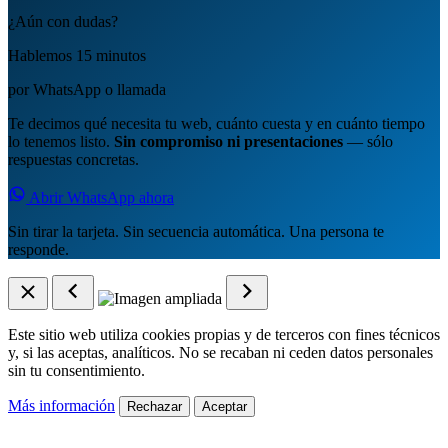
¿Aún con dudas?
Hablemos 15 minutos
por WhatsApp o llamada
Te decimos qué necesita tu web, cuánto cuesta y en cuánto tiempo
lo tenemos listo.
Sin compromiso ni presentaciones
— sólo
respuestas concretas.
Abrir WhatsApp ahora
Sin tirar la tarjeta. Sin secuencia automática. Una persona te
responde.
Este sitio web utiliza cookies propias y de terceros con fines técnicos
y, si las aceptas, analíticos. No se recaban ni ceden datos personales
sin tu consentimiento.
Más información
Rechazar
Aceptar