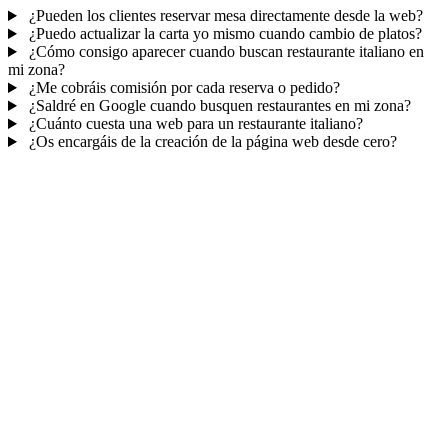
¿Pueden los clientes reservar mesa directamente desde la web?
¿Puedo actualizar la carta yo mismo cuando cambio de platos?
¿Cómo consigo aparecer cuando buscan restaurante italiano en
mi zona?
¿Me cobráis comisión por cada reserva o pedido?
¿Saldré en Google cuando busquen restaurantes en mi zona?
¿Cuánto cuesta una web para un restaurante italiano?
¿Os encargáis de la creación de la página web desde cero?
Mucho más que una web
No solo tu web.
El panel de tu negocio.
Reservas de mesa
, cada contacto y tus campañas de email — todo
en un sitio, sin llamadas ni cuadernos.