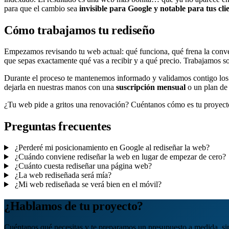
para que el cambio sea
invisible para Google y notable para tus cli
Cómo trabajamos tu rediseño
Empezamos revisando tu web actual: qué funciona, qué frena la conve
que sepas exactamente qué vas a recibir y a qué precio. Trabajamos 
Durante el proceso te mantenemos informado y validamos contigo los pa
dejarla en nuestras manos con una
suscripción mensual
o un plan de 
¿Tu web pide a gritos una renovación? Cuéntanos cómo es tu proyec
Preguntas frecuentes
¿Perderé mi posicionamiento en Google al rediseñar la web?
¿Cuándo conviene rediseñar la web en lugar de empezar de cero?
¿Cuánto cuesta rediseñar una página web?
¿La web rediseñada será mía?
¿Mi web rediseñada se verá bien en el móvil?
¿Hablamos de tu proyecto?
Cuéntanos qué necesitas y te preparamos un presupuesto a medida, s