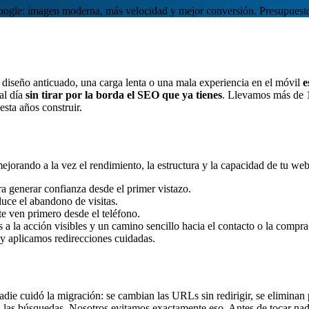
ogle: imagen moderna, más velocidad y mejor conversión. Presupuest
diseño anticuado, una carga lenta o una mala experiencia en el móvil
e
al día
sin tirar por la borda el SEO que ya tienes
. Llevamos más de 
sta años construir.
orando a la vez el rendimiento, la estructura y la capacidad de tu web p
a generar confianza desde el primer vistazo.
uce el abandono de visitas.
 te ven primero desde el teléfono.
as a la acción visibles y un camino sencillo hacia el contacto o la compra
 aplicamos redirecciones cuidadas.
die cuidó la migración: se cambian las URLs sin redirigir, se eliminan
as búsquedas. Nosotros evitamos exactamente eso. Antes de tocar nada,