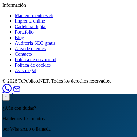
Información
Mantenimiento web
Imprenta online
Cartelería digital
Portafolio
Blog
Auditoría SEO gratis
Área de clientes
Contacto
Política de privacidad
Política de cookies
Aviso legal
© 2026 TePublico.NET. Todos los derechos reservados.
×
¿Aún con dudas?
Hablemos 15 minutos
por WhatsApp o llamada