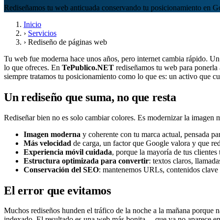
Rediseñamos tu web anticuada conservando tu posicionamiento en Go
Inicio
›
Servicios
›
Rediseño de páginas web
Tu web fue moderna hace unos años, pero internet cambia rápido. Un 
lo que ofreces. En
TePublico.NET
rediseñamos tu web para ponerla 
siempre tratamos tu posicionamiento como lo que es: un activo que cue
Un rediseño que suma, no que resta
Rediseñar bien no es solo cambiar colores. Es modernizar la imagen mej
Imagen moderna
y coherente con tu marca actual, pensada par
Más velocidad
de carga, un factor que Google valora y que red
Experiencia móvil cuidada
, porque la mayoría de tus clientes
Estructura optimizada para convertir
: textos claros, llamad
Conservación del SEO
: mantenemos URLs, contenidos clave y
El error que evitamos
Muchos rediseños hunden el tráfico de la noche a la mañana porque na
indexado. El resultado es una web más bonita… que ya no aparece en l