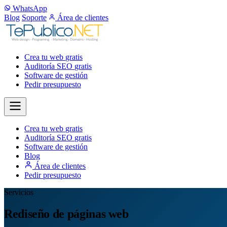
WhatsApp
Blog
Soporte
Área de clientes
Crea tu web
gratis
Auditoría SEO
gratis
Software de gestión
Pedir presupuesto
Crea tu web
gratis
Auditoría SEO
gratis
Software de gestión
Blog
Área de clientes
Pedir presupuesto
Servicios
Rediseño de páginas web