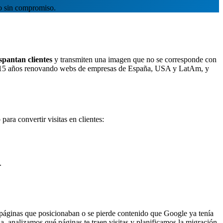
o sin compromiso.
spantan clientes
y transmiten una imagen que no se corresponde con
15 años renovando webs de empresas de España, USA y LatAm, y
ara convertir visitas en clientes:
.
 páginas que posicionaban o se pierde contenido que Google ya tenía
 analizamos qué páginas te traen visitas y planificamos la migración