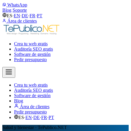
WhatsApp
Blog
Soporte
ES
·
EN
·
DE
·
FR
·
PT
Área de clientes
Crea tu web
gratis
Auditoría SEO
gratis
Software de gestión
Pedir presupuesto
Crea tu web
gratis
Auditoría SEO
gratis
Software de gestión
Blog
Área de clientes
Pedir presupuesto
ES
·
EN
·
DE
·
FR
·
PT
Salud y bienestar · TePublico.NET