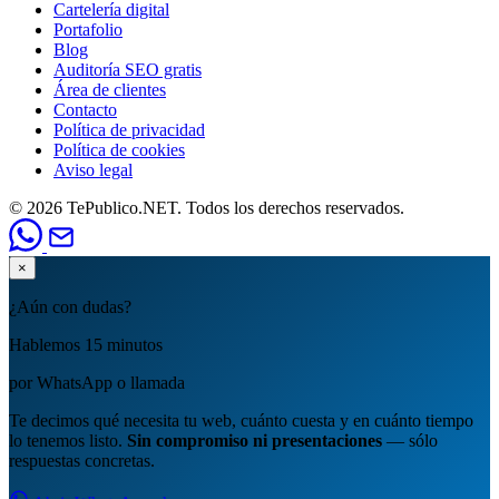
Cartelería digital
Portafolio
Blog
Auditoría SEO gratis
Área de clientes
Contacto
Política de privacidad
Política de cookies
Aviso legal
© 2026 TePublico.NET. Todos los derechos reservados.
×
¿Aún con dudas?
Hablemos 15 minutos
por WhatsApp o llamada
Te decimos qué necesita tu web, cuánto cuesta y en cuánto tiempo
lo tenemos listo.
Sin compromiso ni presentaciones
— sólo
respuestas concretas.