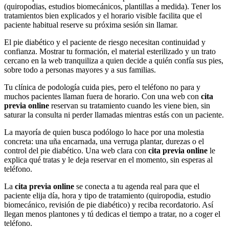
(quiropodias, estudios biomecánicos, plantillas a medida). Tener los
tratamientos bien explicados y el horario visible facilita que el
paciente habitual reserve su próxima sesión sin llamar.
El pie diabético y el paciente de riesgo necesitan continuidad y
confianza. Mostrar tu formación, el material esterilizado y un trato
cercano en la web tranquiliza a quien decide a quién confía sus pies,
sobre todo a personas mayores y a sus familias.
Tu clínica de podología cuida pies, pero el teléfono no para y
muchos pacientes llaman fuera de horario. Con una web con
cita
previa online
reservan su tratamiento cuando les viene bien, sin
saturar la consulta ni perder llamadas mientras estás con un paciente.
La mayoría de quien busca podólogo lo hace por una molestia
concreta: una uña encarnada, una verruga plantar, durezas o el
control del pie diabético. Una web clara con
cita previa online
le
explica qué tratas y le deja reservar en el momento, sin esperas al
teléfono.
La
cita previa online
se conecta a tu agenda real para que el
paciente elija día, hora y tipo de tratamiento (quiropodia, estudio
biomecánico, revisión de pie diabético) y reciba recordatorio. Así
llegan menos plantones y tú dedicas el tiempo a tratar, no a coger el
teléfono.