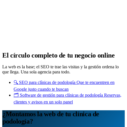
Analítica clara
Cuántos te visitan y de dónde vienen, sin tecnicismos ni cookies
molestas. Decisiones con datos.
Todo bajo tu marca y en un solo sitio.
Quiero mi panel
El círculo completo de tu negocio online
La web es la base; el SEO te trae las visitas y la gestión ordena lo
que llega. Una sola agencia para todo.
🔍
SEO para clínicas de podología
Que te encuentren en
Google justo cuando te buscan
🗂️
Software de gestión para clínicas de podología
Reservas,
clientes y avisos en un solo panel
¿Montamos la web de tu clínica de
podología?