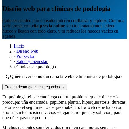
Diseño web para clínicas de podología
Quienes acuden a tu consulta quieren confianza y rapidez. Con una
web propia con
cita previa online
ven tus tratamientos, eligen
hueco y llegan con todo claro, y tú reduces los huecos vacíos en
agenda.
Inicio
›
Diseño web
›
Por sector
›
Salud y bienestar
›
Clínicas de podología
🦶 ¿Quieres ver cómo quedaría la web de tu clínica de podología?
Crea tu demo gratis en segundos →
En podología el paciente llega con un problema que le duele o le
preocupa: uña encarnada, papiloma plantar, hiperqueratosis, durezas,
helomas o el seguimiento del pie diabético. La web debe hablar su
idioma sin tecnicismos vacíos y dejar claro que hay solución, para
que dé el paso de pedir cita.
Muchos pacientes son derivados o repiten cada pocas semanas