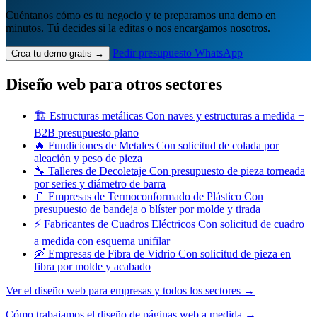
Cuéntanos cómo es tu negocio y te preparamos una demo en
minutos. Tú decides si la editas o nos encargamos nosotros.
Pedir presupuesto
WhatsApp
Crea tu demo gratis →
Diseño web para otros sectores
🏗️
Estructuras metálicas
Con naves y estructuras a medida +
B2B presupuesto plano
🔥
Fundiciones de Metales
Con solicitud de colada por
aleación y peso de pieza
🔧
Talleres de Decoletaje
Con presupuesto de pieza torneada
por series y diámetro de barra
🫙
Empresas de Termoconformado de Plástico
Con
presupuesto de bandeja o blíster por molde y tirada
⚡
Fabricantes de Cuadros Eléctricos
Con solicitud de cuadro
a medida con esquema unifilar
🛶
Empresas de Fibra de Vidrio
Con solicitud de pieza en
fibra por molde y acabado
Ver el diseño web para empresas y todos los sectores →
Cómo trabajamos el diseño de páginas web a medida →