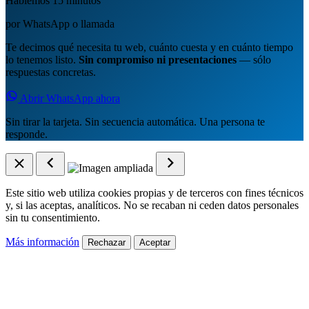
Hablemos 15 minutos
por WhatsApp o llamada
Te decimos qué necesita tu web, cuánto cuesta y en cuánto tiempo
lo tenemos listo.
Sin compromiso ni presentaciones
— sólo
respuestas concretas.
Abrir WhatsApp ahora
Sin tirar la tarjeta. Sin secuencia automática. Una persona te
responde.
Este sitio web utiliza cookies propias y de terceros con fines técnicos
y, si las aceptas, analíticos. No se recaban ni ceden datos personales
sin tu consentimiento.
Más información
Rechazar
Aceptar