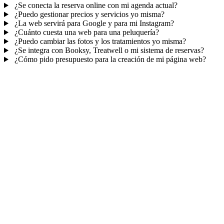
¿Se conecta la reserva online con mi agenda actual?
¿Puedo gestionar precios y servicios yo misma?
¿La web servirá para Google y para mi Instagram?
¿Cuánto cuesta una web para una peluquería?
¿Puedo cambiar las fotos y los tratamientos yo misma?
¿Se integra con Booksy, Treatwell o mi sistema de reservas?
¿Cómo pido presupuesto para la creación de mi página web?
Mucho más que una web
No solo tu web.
La agenda de tu centro.
Citas online con recordatorios
, ficha de cada cliente y email para
fidelizar y llenar huecos.