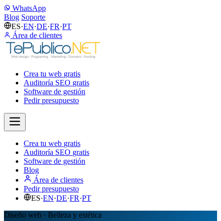
WhatsApp
Blog
Soporte
ES
·
EN
·
DE
·
FR
·
PT
Área de clientes
Crea tu web
gratis
Auditoría SEO
gratis
Software de gestión
Pedir presupuesto
Crea tu web
gratis
Auditoría SEO
gratis
Software de gestión
Blog
Área de clientes
Pedir presupuesto
ES
·
EN
·
DE
·
FR
·
PT
Diseño web · Belleza y estética