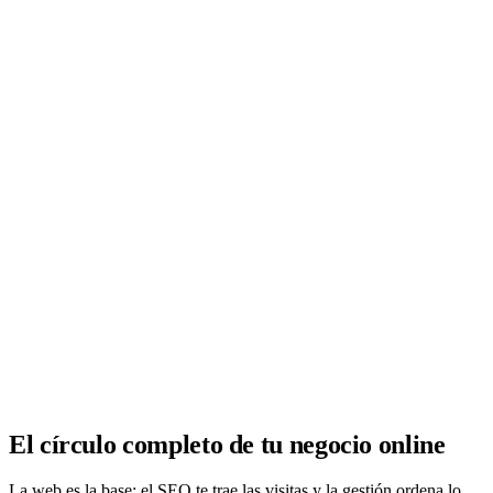
Analítica clara
Cuántos te visitan y de dónde vienen, sin tecnicismos ni cookies
molestas. Decisiones con datos.
Todo bajo tu marca y en un solo sitio.
Quiero mi panel
El círculo completo de tu negocio online
La web es la base; el SEO te trae las visitas y la gestión ordena lo