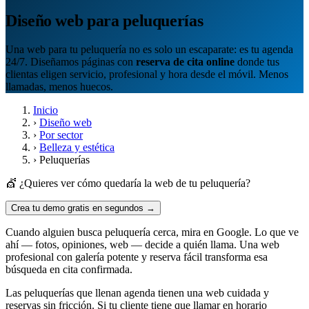
Diseño web para peluquerías
Una web para tu peluquería no es solo un escaparate: es tu agenda
24/7. Diseñamos páginas con
reserva de cita online
donde tus
clientas eligen servicio, profesional y hora desde el móvil. Menos
llamadas, menos huecos.
Inicio
›
Diseño web
›
Por sector
›
Belleza y estética
›
Peluquerías
💇 ¿Quieres ver cómo quedaría la web de tu peluquería?
Crea tu demo gratis en segundos →
Cuando alguien busca peluquería cerca, mira en Google. Lo que ve
ahí — fotos, opiniones, web — decide a quién llama. Una web
profesional con galería potente y reserva fácil transforma esa
búsqueda en cita confirmada.
Las peluquerías que llenan agenda tienen una web cuidada y
reservas sin fricción. Si tu cliente tiene que llamar en horario