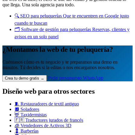
que llega. Una sola agencia para todo.
🔍
SEO para peluquerías
Que te encuentren en Google justo
cuando te buscan
🗂️
Software de gestión para peluquerías
Reservas, clientes y
avisos en un solo panel
¿Montamos la web de tu peluquería?
Cuéntanos cómo es tu negocio y te preparamos una demo en
minutos. Tú decides si la editas o nos encargamos nosotros.
Pedir presupuesto
WhatsApp
Crea tu demo gratis →
Diseño web para otros sectores
🧵 Restauradores de textil antiguo
🔲 Soladores
🦌 Taxidermistas
🇫🇷 Traductores jurados de francés
🧊 Vendedores de Activos 3D
💈 Barberías