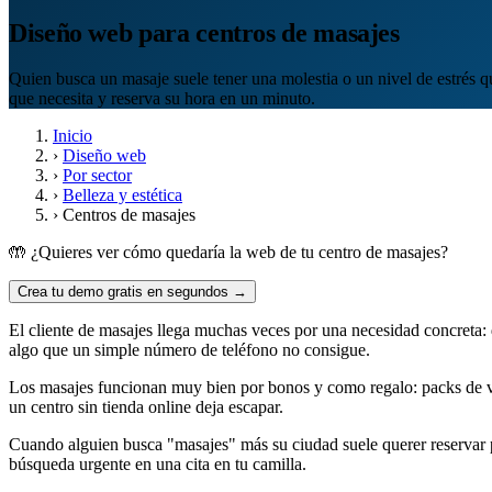
Diseño web para centros de masajes
Quien busca un masaje suele tener una molestia o un nivel de estrés q
que necesita y reserva su hora en un minuto.
Inicio
›
Diseño web
›
Por sector
›
Belleza y estética
›
Centros de masajes
🤲 ¿Quieres ver cómo quedaría la web de tu centro de masajes?
Crea tu demo gratis en segundos →
El cliente de masajes llega muchas veces por una necesidad concreta: d
algo que un simple número de teléfono no consigue.
Los masajes funcionan muy bien por bonos y como regalo: packs de va
un centro sin tienda online deja escapar.
Cuando alguien busca "masajes" más su ciudad suele querer reservar pa
búsqueda urgente en una cita en tu camilla.