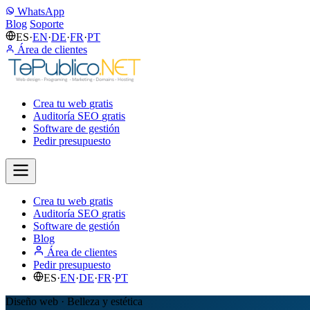
WhatsApp
Blog
Soporte
ES
·
EN
·
DE
·
FR
·
PT
Área de clientes
Crea tu web
gratis
Auditoría SEO
gratis
Software de gestión
Pedir presupuesto
Crea tu web
gratis
Auditoría SEO
gratis
Software de gestión
Blog
Área de clientes
Pedir presupuesto
ES
·
EN
·
DE
·
FR
·
PT
Diseño web · Belleza y estética