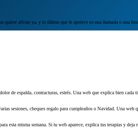
ue quiere aliviar ya, y lo último que le apetece es una llamada o una l
olor de espalda, contracturas, estrés. Una web que explica bien cada ti
rias sesiones, cheques regalo para cumpleaños o Navidad. Una web que
ra esta misma semana. Si tu web aparece, explica tus terapias y deja re