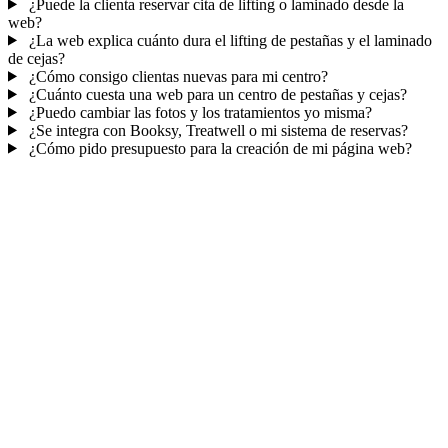
¿Puede la clienta reservar cita de lifting o laminado desde la
web?
¿La web explica cuánto dura el lifting de pestañas y el laminado
de cejas?
¿Cómo consigo clientas nuevas para mi centro?
¿Cuánto cuesta una web para un centro de pestañas y cejas?
¿Puedo cambiar las fotos y los tratamientos yo misma?
¿Se integra con Booksy, Treatwell o mi sistema de reservas?
¿Cómo pido presupuesto para la creación de mi página web?
Mucho más que una web
No solo tu web.
La agenda de tu centro.
Citas online con recordatorios
, ficha de cada cliente y email para
fidelizar y llenar huecos.