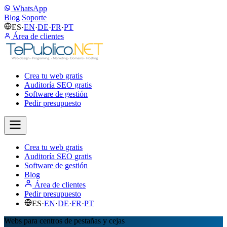
WhatsApp
Blog
Soporte
ES
·
EN
·
DE
·
FR
·
PT
Área de clientes
Crea tu web
gratis
Auditoría SEO
gratis
Software de gestión
Pedir presupuesto
Crea tu web
gratis
Auditoría SEO
gratis
Software de gestión
Blog
Área de clientes
Pedir presupuesto
ES
·
EN
·
DE
·
FR
·
PT
Webs para centros de pestañas y cejas