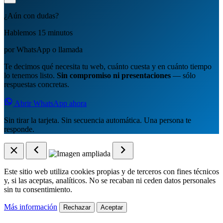
¿Aún con dudas?
Hablemos 15 minutos
por WhatsApp o llamada
Te decimos qué necesita tu web, cuánto cuesta y en cuánto tiempo
lo tenemos listo.
Sin compromiso ni presentaciones
— sólo
respuestas concretas.
Abrir WhatsApp ahora
Sin tirar la tarjeta. Sin secuencia automática. Una persona te
responde.
Este sitio web utiliza cookies propias y de terceros con fines técnicos
y, si las aceptas, analíticos. No se recaban ni ceden datos personales
sin tu consentimiento.
Más información
Rechazar
Aceptar