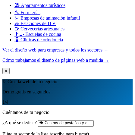
🏖️ Apartamentos turísticos
🔨 Ferreterías
🎈 Empresas de animación infantil
🚗 Estaciones de ITV
🍺 Cervecerías artesanales
👨‍🍳 Escuelas de cocina
😬 Clínicas de ortodoncia
Ver el diseño web para empresas y todos los sectores →
Cómo trabajamos el diseño de páginas web a medida →
×
✨ Crea la web de tu negocio
Demo gratis en segundos
1
/4
Cuéntanos de tu negocio
¿A qué se dedica?
Elige tu sector de la lista (escribe para buscar).