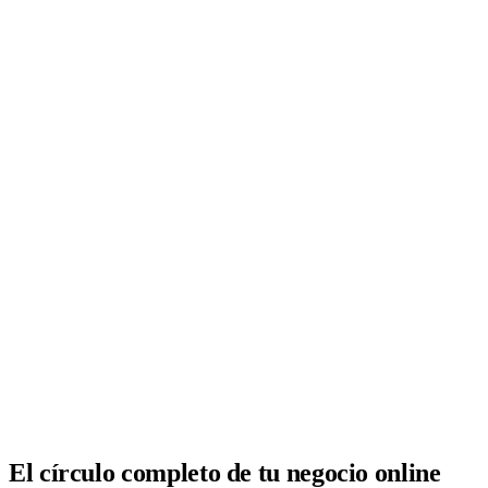
Analítica clara
Cuántos te visitan y de dónde vienen, sin tecnicismos ni cookies
molestas. Decisiones con datos.
Todo bajo tu marca y en un solo sitio.
Quiero mi panel
El círculo completo de tu negocio online