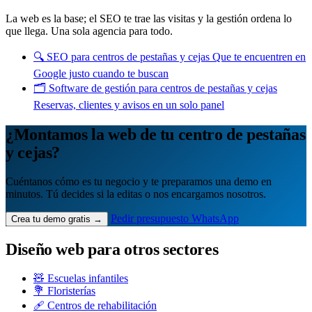
La web es la base; el SEO te trae las visitas y la gestión ordena lo
que llega. Una sola agencia para todo.
🔍
SEO para centros de pestañas y cejas
Que te encuentren en
Google justo cuando te buscan
🗂️
Software de gestión para centros de pestañas y cejas
Reservas, clientes y avisos en un solo panel
¿Montamos la web de tu centro de pestañas
y cejas?
Cuéntanos cómo es tu negocio y te preparamos una demo en
minutos. Tú decides si la editas o nos encargamos nosotros.
Pedir presupuesto
WhatsApp
Crea tu demo gratis →
Diseño web para otros sectores
🧸 Escuelas infantiles
💐 Floristerías
🩹 Centros de rehabilitación