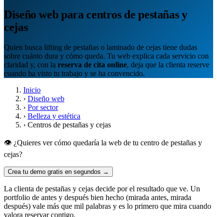
Diseño web para centros de pestañas y
cejas
Quien busca lifting de pestañas o laminado de cejas tiene dudas
sobre cuánto dura y cómo queda. Tu web explica cada servicio con
claridad y, con la
reserva de cita online
, deja que la clienta reserve
cuando ha visto tu trabajo y se ha convencido.
Inicio
›
Diseño web
›
Por sector
›
Belleza y estética
›
Centros de pestañas y cejas
👁️ ¿Quieres ver cómo quedaría la web de tu centro de pestañas y
cejas?
Crea tu demo gratis en segundos →
La clienta de pestañas y cejas decide por el resultado que ve. Un
portfolio de antes y después bien hecho (mirada antes, mirada
después) vale más que mil palabras y es lo primero que mira cuando
valora reservar contigo.