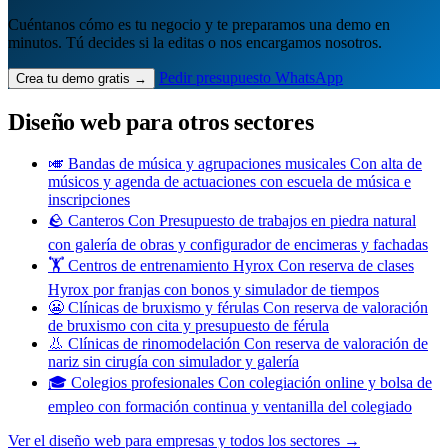
Cuéntanos cómo es tu negocio y te preparamos una demo en
minutos. Tú decides si la editas o nos encargamos nosotros.
Pedir presupuesto
WhatsApp
Crea tu demo gratis →
Diseño web para otros sectores
🎺
Bandas de música y agrupaciones musicales
Con alta de
músicos y agenda de actuaciones con escuela de música e
inscripciones
🪨
Canteros
Con Presupuesto de trabajos en piedra natural
con galería de obras y configurador de encimeras y fachadas
🏋️
Centros de entrenamiento Hyrox
Con reserva de clases
Hyrox por franjas con bonos y simulador de tiempos
😬
Clínicas de bruxismo y férulas
Con reserva de valoración
de bruxismo con cita y presupuesto de férula
👃
Clínicas de rinomodelación
Con reserva de valoración de
nariz sin cirugía con simulador y galería
🎓
Colegios profesionales
Con colegiación online y bolsa de
empleo con formación continua y ventanilla del colegiado
Ver el diseño web para empresas y todos los sectores →