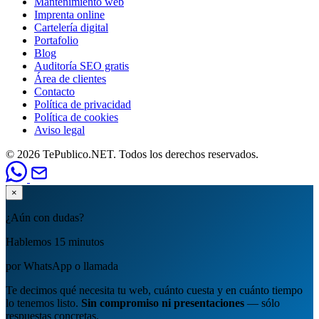
Mantenimiento web
Imprenta online
Cartelería digital
Portafolio
Blog
Auditoría SEO gratis
Área de clientes
Contacto
Política de privacidad
Política de cookies
Aviso legal
© 2026 TePublico.NET. Todos los derechos reservados.
×
¿Aún con dudas?
Hablemos 15 minutos
por WhatsApp o llamada
Te decimos qué necesita tu web, cuánto cuesta y en cuánto tiempo
lo tenemos listo.
Sin compromiso ni presentaciones
— sólo
respuestas concretas.