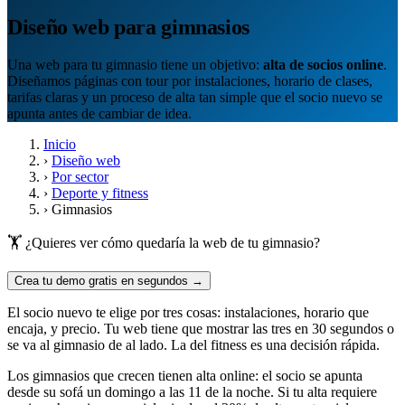
Diseño web para gimnasios
Una web para tu gimnasio tiene un objetivo:
alta de socios online
.
Diseñamos páginas con tour por instalaciones, horario de clases,
tarifas claras y un proceso de alta tan simple que el socio nuevo se
apunta antes de cambiar de idea.
Inicio
›
Diseño web
›
Por sector
›
Deporte y fitness
›
Gimnasios
🏋️ ¿Quieres ver cómo quedaría la web de tu gimnasio?
Crea tu demo gratis en segundos →
El socio nuevo te elige por tres cosas: instalaciones, horario que
encaja, y precio. Tu web tiene que mostrar las tres en 30 segundos o
se va al gimnasio de al lado. La del fitness es una decisión rápida.
Los gimnasios que crecen tienen alta online: el socio se apunta
desde su sofá un domingo a las 11 de la noche. Si tu alta requiere