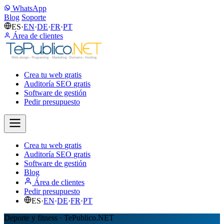
WhatsApp
Blog
Soporte
ES
·
EN
·
DE
·
FR
·
PT
Área de clientes
Crea tu web
gratis
Auditoría SEO
gratis
Software de gestión
Pedir presupuesto
Crea tu web
gratis
Auditoría SEO
gratis
Software de gestión
Blog
Área de clientes
Pedir presupuesto
ES
·
EN
·
DE
·
FR
·
PT
Deporte y fitness · TePublico.NET