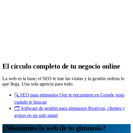
Analítica clara
Cuántos te visitan y de dónde vienen, sin tecnicismos ni cookies
molestas. Decisiones con datos.
Todo bajo tu marca y en un solo sitio.
Quiero mi panel
El círculo completo de tu negocio online
La web es la base; el SEO te trae las visitas y la gestión ordena lo
que llega. Una sola agencia para todo.
🔍
SEO para gimnasios
Que te encuentren en Google justo
cuando te buscan
🗂️
Software de gestión para gimnasios
Reservas, clientes y
avisos en un solo panel
¿Montamos la web de tu gimnasio?