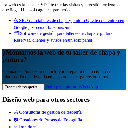
La web es la base; el SEO te trae las visitas y la gestión ordena lo
que llega. Una sola agencia para todo.
🔍
SEO para talleres de chapa y pintura
Que te encuentren en
Google justo cuando te buscan
🗂️
Software de gestión para talleres de chapa y pintura
Reservas, clientes y avisos en un solo panel
¿Montamos la web de tu taller de chapa y
pintura?
Cuéntanos cómo es tu negocio y te preparamos una demo en
minutos. Tú decides si la editas o nos encargamos nosotros.
Pedir presupuesto
WhatsApp
Crea tu demo gratis →
Diseño web para otros sectores
💰 Consultoras de gestión de tesorería
📷 Creadores de Presets de Fotografía
✨ Doradores