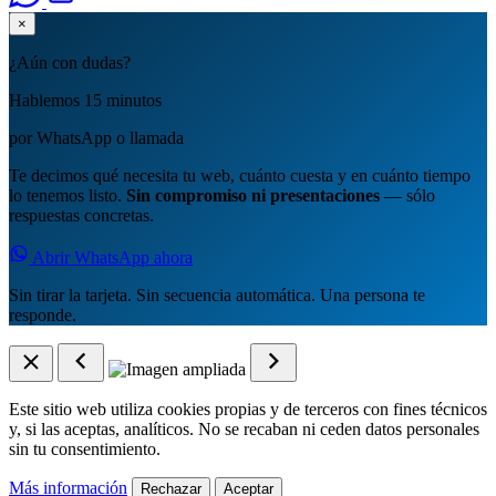
×
¿Aún con dudas?
Hablemos 15 minutos
por WhatsApp o llamada
Te decimos qué necesita tu web, cuánto cuesta y en cuánto tiempo
lo tenemos listo.
Sin compromiso ni presentaciones
— sólo
respuestas concretas.
Abrir WhatsApp ahora
Sin tirar la tarjeta. Sin secuencia automática. Una persona te
responde.
Este sitio web utiliza cookies propias y de terceros con fines técnicos
y, si las aceptas, analíticos. No se recaban ni ceden datos personales
sin tu consentimiento.
Más información
Rechazar
Aceptar