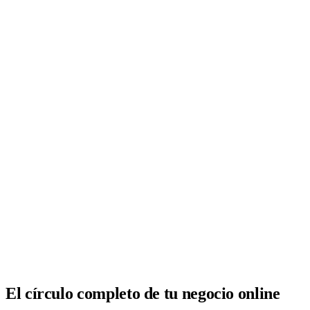
Analítica clara
Cuántos te visitan y de dónde vienen, sin tecnicismos ni cookies
molestas. Decisiones con datos.
Todo bajo tu marca y en un solo sitio.
Quiero mi panel
El círculo completo de tu negocio online