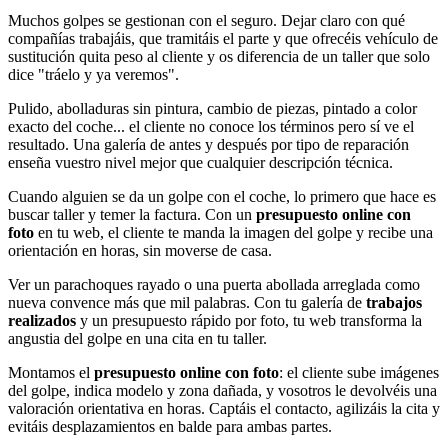
Muchos golpes se gestionan con el seguro. Dejar claro con qué
compañías trabajáis, que tramitáis el parte y que ofrecéis vehículo de
sustitución quita peso al cliente y os diferencia de un taller que solo
dice "tráelo y ya veremos".
Pulido, abolladuras sin pintura, cambio de piezas, pintado a color
exacto del coche... el cliente no conoce los términos pero sí ve el
resultado. Una galería de antes y después por tipo de reparación
enseña vuestro nivel mejor que cualquier descripción técnica.
Cuando alguien se da un golpe con el coche, lo primero que hace es
buscar taller y temer la factura. Con un
presupuesto online con
foto
en tu web, el cliente te manda la imagen del golpe y recibe una
orientación en horas, sin moverse de casa.
Ver un parachoques rayado o una puerta abollada arreglada como
nueva convence más que mil palabras. Con tu galería de
trabajos
realizados
y un presupuesto rápido por foto, tu web transforma la
angustia del golpe en una cita en tu taller.
Montamos el
presupuesto online con foto
: el cliente sube imágenes
del golpe, indica modelo y zona dañada, y vosotros le devolvéis una
valoración orientativa en horas. Captáis el contacto, agilizáis la cita y
evitáis desplazamientos en balde para ambas partes.