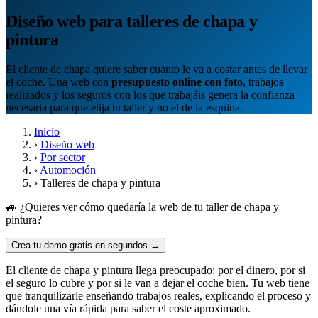
Diseño web para talleres de chapa y
pintura
El cliente de chapa quiere saber cuánto le va a costar antes de llevar
el coche. Una web con
presupuesto online con foto
, trabajos
realizados y los seguros con los que trabajáis genera la confianza
necesaria para que elija tu taller y no el de la esquina.
Inicio
›
Diseño web
›
Por sector
›
Automoción
›
Talleres de chapa y pintura
🚙 ¿Quieres ver cómo quedaría la web de tu taller de chapa y
pintura?
Crea tu demo gratis en segundos →
El cliente de chapa y pintura llega preocupado: por el dinero, por si
el seguro lo cubre y por si le van a dejar el coche bien. Tu web tiene
que tranquilizarle enseñando trabajos reales, explicando el proceso y
dándole una vía rápida para saber el coste aproximado.