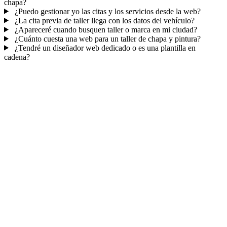
chapa?
¿Puedo gestionar yo las citas y los servicios desde la web?
¿La cita previa de taller llega con los datos del vehículo?
¿Apareceré cuando busquen taller o marca en mi ciudad?
¿Cuánto cuesta una web para un taller de chapa y pintura?
¿Tendré un diseñador web dedicado o es una plantilla en
cadena?
Mucho más que una web
No solo tu web.
Tu panel de citas y
presupuestos.
Citas y solicitudes en tu CRM
, con recordatorios — tu taller
siempre organizado.