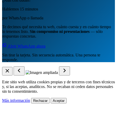
¿Aún con dudas?
Hablemos 15 minutos
por WhatsApp o llamada
Te decimos qué necesita tu web, cuánto cuesta y en cuánto tiempo
lo tenemos listo.
Sin compromiso ni presentaciones
— sólo
respuestas concretas.
Abrir WhatsApp ahora
Sin tirar la tarjeta. Sin secuencia automática. Una persona te
responde.
Este sitio web utiliza cookies propias y de terceros con fines técnicos
y, si las aceptas, analíticos. No se recaban ni ceden datos personales
sin tu consentimiento.
Más información
Rechazar
Aceptar