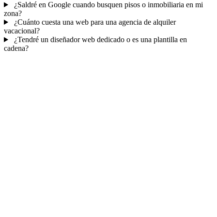
¿Saldré en Google cuando busquen pisos o inmobiliaria en mi
zona?
¿Cuánto cuesta una web para una agencia de alquiler
vacacional?
¿Tendré un diseñador web dedicado o es una plantilla en
cadena?
Mucho más que una web
No solo tu web.
Tu CRM inmobiliario.
Cada contacto y visita en tu panel
con seguimiento
— cierras más
operaciones.