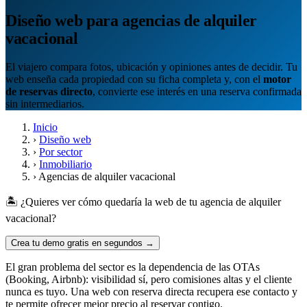
Diseño web para agencias de alquiler
vacacional
El viajero compara fotos, ubicación y opiniones antes de decidir. Tu
web enseña cada propiedad con su ficha completa y, con el
motor
de reservas directo
, convierte ese interés en una reserva confirmada
sin intermediarios.
Inicio
›
Diseño web
›
Por sector
›
Inmobiliario
›
Agencias de alquiler vacacional
🏝️ ¿Quieres ver cómo quedaría la web de tu agencia de alquiler
vacacional?
Crea tu demo gratis en segundos →
El gran problema del sector es la dependencia de las OTAs
(Booking, Airbnb): visibilidad sí, pero comisiones altas y el cliente
nunca es tuyo. Una web con reserva directa recupera ese contacto y
te permite ofrecer mejor precio al reservar contigo.