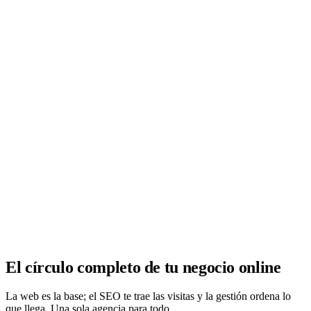
Analítica clara
Cuántos te visitan y de dónde vienen, sin tecnicismos ni cookies
molestas. Decisiones con datos.
Todo bajo tu marca y en un solo sitio.
Quiero mi panel
El círculo completo de tu negocio online
La web es la base; el SEO te trae las visitas y la gestión ordena lo
que llega. Una sola agencia para todo.