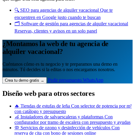
🔍
SEO para agencias de alquiler vacacional
Que te
encuentren en Google justo cuando te buscan
🗂️
Software de gestión para agencias de alquiler vacacional
Reservas, clientes y avisos en un solo panel
¿Montamos la web de tu agencia de
alquiler vacacional?
Cuéntanos cómo es tu negocio y te preparamos una demo en
minutos. Tú decides si la editas o nos encargamos nosotros.
Pedir presupuesto
WhatsApp
Crea tu demo gratis →
Diseño web para otros sectores
🔥
Tiendas de estufas de leña
Con selector de potencia por m²
con catálogo y presupuesto
🦽
Instaladores de salvaescaleras y plataformas
Con
configurador por tramo de escalera con presupuesto y ayudas
🦠
Servicios de ozono y desinfección de vehículos
Con
reserva de cita con bono de sesiones online