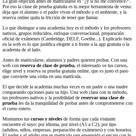
La gran objeción antes de matricularse es "¿y si no me convence?".
Por eso la clase de prueba gratuita es tu mejor herramienta de venta:
deja que el alumno o el padre vivan el método y el ambiente, y la
reserva online quita la fricción de tener que llamar.
Lo que distingue a una academia hoy es el método y los profesores:
nativos, grupos reducidos, enfoque conversacional, preparación
oficial de exámenes (Cambridge, DELF, Goethe...). Explicarlo bien
en la web es lo que justifica elegirte a ti frente a la app gratuita o la
academia de al lado.
Antes de matricularse, alumnos y padres quieren probar. Con una
web con
reserva de clase de prueba
, el interesado ve tus cursos,
elige nivel y reserva su prueba gratuita online, que es justo el paso
que convierte una visita en una matrícula.
El que decide la academia muchas veces es un padre o una madre
comparando opciones para su hijo. Una web clara con tu método,
tus profesores nativos y la posibilidad de
reservar una clase de
prueba
les da la tranquilidad de probar antes de comprometerse con
el curso entero.
Montamos tus
cursos y niveles
de forma que cada visitante
encuentre el suyo: por idioma, por nivel (A1 a C2), por tipo
(adultos, niños, empresas, preparación de exámenes) y con horarios.
El padre y el adulto que se matricula ven enseguida si encaja con lo