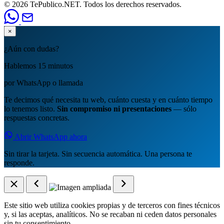
© 2026 TePublico.NET. Todos los derechos reservados.
×
¿Aún con dudas?
Hablemos 15 minutos
por WhatsApp o llamada
Te decimos qué necesita tu web, cuánto cuesta y en cuánto tiempo
lo tenemos listo.
Sin compromiso ni presentaciones
— sólo
respuestas concretas.
Abrir WhatsApp ahora
Sin tirar la tarjeta. Sin secuencia automática. Una persona te
responde.
Este sitio web utiliza cookies propias y de terceros con fines técnicos
y, si las aceptas, analíticos. No se recaban ni ceden datos personales
sin tu consentimiento.