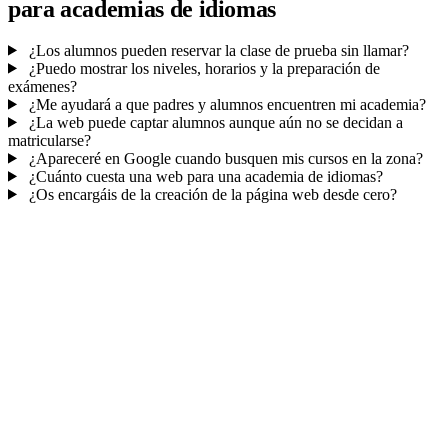
para academias de idiomas
¿Los alumnos pueden reservar la clase de prueba sin llamar?
¿Puedo mostrar los niveles, horarios y la preparación de
exámenes?
¿Me ayudará a que padres y alumnos encuentren mi academia?
¿La web puede captar alumnos aunque aún no se decidan a
matricularse?
¿Apareceré en Google cuando busquen mis cursos en la zona?
¿Cuánto cuesta una web para una academia de idiomas?
¿Os encargáis de la creación de la página web desde cero?
Mucho más que una web
No solo tu web.
El panel de tu academia.
Matrículas y consultas en tu CRM
, con email para acompañar al
alumno y fidelizar.