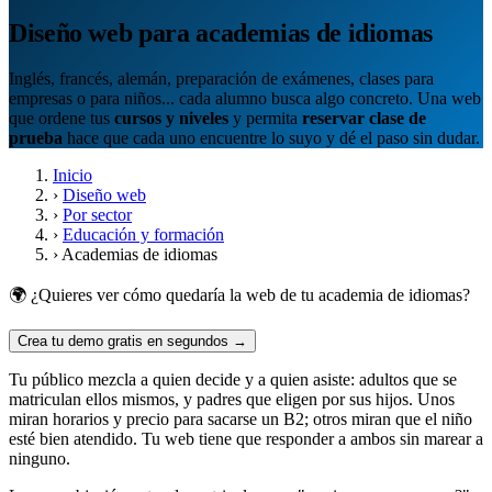
Diseño web para academias de idiomas
Inglés, francés, alemán, preparación de exámenes, clases para
empresas o para niños... cada alumno busca algo concreto. Una web
que ordene tus
cursos y niveles
y permita
reservar clase de
prueba
hace que cada uno encuentre lo suyo y dé el paso sin dudar.
Inicio
›
Diseño web
›
Por sector
›
Educación y formación
›
Academias de idiomas
🌍 ¿Quieres ver cómo quedaría la web de tu academia de idiomas?
Crea tu demo gratis en segundos →
Tu público mezcla a quien decide y a quien asiste: adultos que se
matriculan ellos mismos, y padres que eligen por sus hijos. Unos
miran horarios y precio para sacarse un B2; otros miran que el niño
esté bien atendido. Tu web tiene que responder a ambos sin marear a
ninguno.