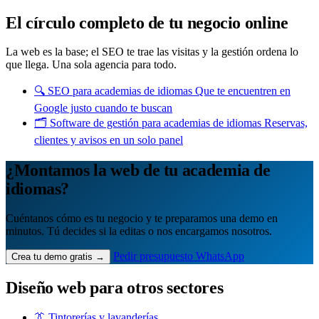
Quiero mi panel
El círculo completo de tu negocio online
La web es la base; el SEO te trae las visitas y la gestión ordena lo
que llega. Una sola agencia para todo.
🔍
SEO para academias de idiomas
Que te encuentren en
Google justo cuando te buscan
🗂️
Software de gestión para academias de idiomas
Reservas,
clientes y avisos en un solo panel
¿Montamos la web de tu academia de
idiomas?
Cuéntanos cómo es tu negocio y te preparamos una demo en
minutos. Tú decides si la editas o nos encargamos nosotros.
Pedir presupuesto
WhatsApp
Crea tu demo gratis →
Diseño web para otros sectores
👔 Tintorerías y lavanderías