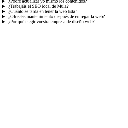
¿Podré actualizar yo mismo los contenidos?
¿Trabajáis el SEO local de Mula?
¿Cuánto se tarda en tener la web lista?
¿Ofrecéis mantenimiento después de entregar la web?
¿Por qué elegir vuestra empresa de diseño web?
Mucho más que una web
No solo tu web.
Tu panel para gestionar el n
Con TePublico no te llevas solo una página bonita: te llevas un siste