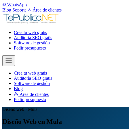
WhatsApp
Blog
Soporte
Área de clientes
Crea tu web
gratis
Auditoría SEO
gratis
Software de gestión
Pedir presupuesto
Crea tu web
gratis
Auditoría SEO
gratis
Software de gestión
Blog
Área de clientes
Pedir presupuesto
Diseño web · Mula
Diseño Web en Mula