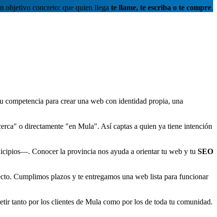
n objetivo concreto: que quien llega
te llame, te escriba o te compre
.
 tu competencia para crear una web con identidad propia, una
erca" o directamente "en Mula". Así captas a quien ya tiene intención
cipios—. Conocer la provincia nos ayuda a orientar tu web y tu
SEO
yecto. Cumplimos plazos y te entregamos una web lista para funcionar
tir tanto por los clientes de Mula como por los de toda tu comunidad.