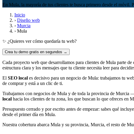
En Mula, la mayoría de tus clientes te busca primero desde el móvil.
Inicio
›
Diseño web
›
Murcia
›
Mula
✨ ¿Quieres ver cómo quedaría tu web?
Crea tu demo gratis en segundos →
Cada proyecto web que desarrollamos para clientes de Mula parte de ce
estructura clara y los mensajes que tu cliente necesita leer para decidirs
El
SEO local
es decisivo para un negocio de Mula: trabajamos tu web 
de comprar y está a un clic de ti.
Trabajamos con negocios de Mula y de toda la provincia de Murcia —
local
hacia los clientes de tu zona, los que buscan lo que ofreces en M
Presupuesto cerrado y por escrito antes de empezar: sabes qué incluye
desde el primer día en Mula.
Nuestra cobertura abarca Mula y su provincia, Murcia, el resto de Mu