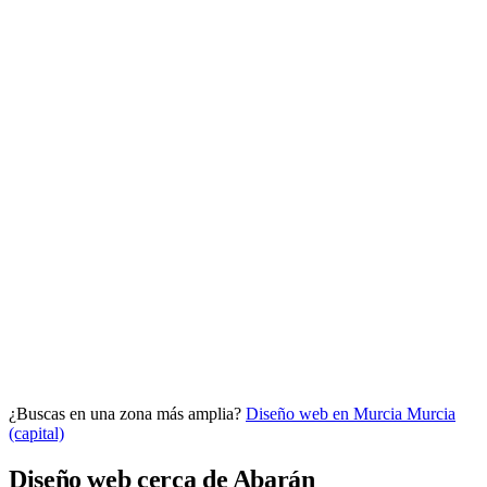
Analítica clara
Cuántos te visitan y de dónde vienen, sin tecnicismos ni cookies
molestas. Decisiones con datos.
Todo bajo tu marca y en un solo sitio.
¿Buscas en una zona más amplia?
Diseño web en Murcia
Murcia
Quiero mi panel
(capital)
Diseño web cerca de Abarán