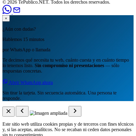
© 2026 TePublico.NET. Todos los derechos reservados.
×
¿Aún con dudas?
Hablemos 15 minutos
por WhatsApp o llamada
Te decimos qué necesita tu web, cuánto cuesta y en cuánto tiempo
lo tenemos listo.
Sin compromiso ni presentaciones
— sólo
respuestas concretas.
Abrir WhatsApp ahora
Sin tirar la tarjeta. Sin secuencia automática. Una persona te
responde.
Este sitio web utiliza cookies propias y de terceros con fines técnicos
y, si las aceptas, analíticos. No se recaban ni ceden datos personales
sin tu consentimiento.