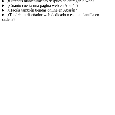
¿Ofrecéis mantenimiento después de entregar la web?
¿Cuánto cuesta una página web en Abarán?
¿Hacéis también tiendas online en Abarán?
¿Tendré un diseñador web dedicado o es una plantilla en
cadena?
Mucho más que una web
No solo tu web.
Tu panel para gestionar el
negocio.
Con TePublico no te llevas solo una página bonita: te llevas un
sistema para
captar, atender y fidelizar clientes
— todo ordenado
en un panel, sin saltar entre mil apps.