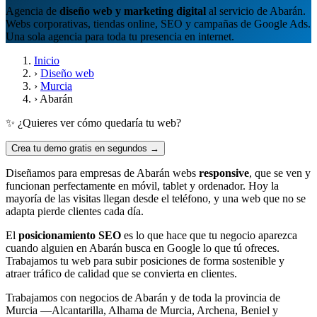
Agencia de
diseño web y marketing digital
al servicio de Abarán.
Webs corporativas, tiendas online, SEO y campañas de Google Ads.
Una sola agencia para toda tu presencia en internet.
Inicio
›
Diseño web
›
Murcia
›
Abarán
✨ ¿Quieres ver cómo quedaría tu web?
Crea tu demo gratis en segundos →
Diseñamos para empresas de Abarán webs
responsive
, que se ven y
funcionan perfectamente en móvil, tablet y ordenador. Hoy la
mayoría de las visitas llegan desde el teléfono, y una web que no se
adapta pierde clientes cada día.
El
posicionamiento SEO
es lo que hace que tu negocio aparezca
cuando alguien en Abarán busca en Google lo que tú ofreces.
Trabajamos tu web para subir posiciones de forma sostenible y
atraer tráfico de calidad que se convierta en clientes.
Trabajamos con negocios de Abarán y de toda la provincia de
Murcia —Alcantarilla, Alhama de Murcia, Archena, Beniel y