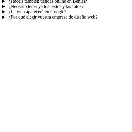
¿Hacéis también tiendas online en Beniel?
¿Necesito tener ya los textos y las fotos?
¿La web aparecerá en Google?
¿Por qué elegir vuestra empresa de diseño web?
Mucho más que una web
No solo tu web.
Tu panel para gestionar el
negocio.
Con TePublico no te llevas solo una página bonita: te llevas un
sistema para
captar, atender y fidelizar clientes
— todo ordenado
en un panel, sin saltar entre mil apps.