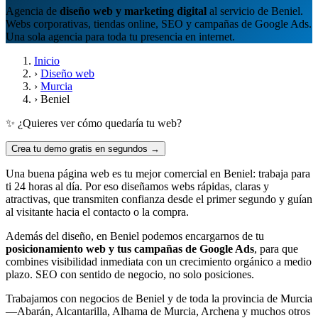
Agencia de
diseño web y marketing digital
al servicio de Beniel.
Webs corporativas, tiendas online, SEO y campañas de Google Ads.
Una sola agencia para toda tu presencia en internet.
Inicio
›
Diseño web
›
Murcia
›
Beniel
✨ ¿Quieres ver cómo quedaría tu web?
Crea tu demo gratis en segundos →
Una buena página web es tu mejor comercial en Beniel: trabaja para
ti 24 horas al día. Por eso diseñamos webs rápidas, claras y
atractivas, que transmiten confianza desde el primer segundo y guían
al visitante hacia el contacto o la compra.
Además del diseño, en Beniel podemos encargarnos de tu
posicionamiento web y tus campañas de Google Ads
, para que
combines visibilidad inmediata con un crecimiento orgánico a medio
plazo. SEO con sentido de negocio, no solo posiciones.
Trabajamos con negocios de Beniel y de toda la provincia de Murcia
—Abarán, Alcantarilla, Alhama de Murcia, Archena y muchos otros