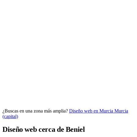
Analítica clara
Cuántos te visitan y de dónde vienen, sin tecnicismos ni cookies
molestas. Decisiones con datos.
Todo bajo tu marca y en un solo sitio.
¿Buscas en una zona más amplia?
Diseño web en Murcia
Murcia
Quiero mi panel
(capital)
Diseño web cerca de Beniel