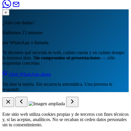
×
¿Aún con dudas?
Hablemos 15 minutos
por WhatsApp o llamada
Te decimos qué necesita tu web, cuánto cuesta y en cuánto tiempo
lo tenemos listo.
Sin compromiso ni presentaciones
— sólo
respuestas concretas.
Abrir WhatsApp ahora
Sin tirar la tarjeta. Sin secuencia automática. Una persona te
responde.
Este sitio web utiliza cookies propias y de terceros con fines técnicos
y, si las aceptas, analíticos. No se recaban ni ceden datos personales
sin tu consentimiento.