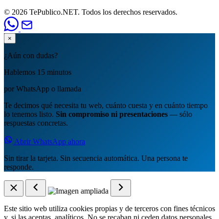
© 2026 TePublico.NET. Todos los derechos reservados.
×
¿Aún con dudas?
Hablemos 15 minutos
por WhatsApp o llamada
Te decimos qué necesita tu web, cuánto cuesta y en cuánto tiempo
lo tenemos listo.
Sin compromiso ni presentaciones
— sólo
respuestas concretas.
Abrir WhatsApp ahora
Sin tirar la tarjeta. Sin secuencia automática. Una persona te
responde.
Este sitio web utiliza cookies propias y de terceros con fines técnicos
y, si las aceptas, analíticos. No se recaban ni ceden datos personales