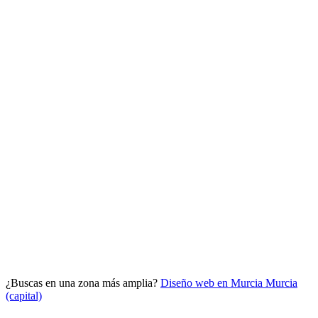
Analítica clara
Cuántos te visitan y de dónde vienen, sin tecnicismos ni cookies
molestas. Decisiones con datos.
Todo bajo tu marca y en un solo sitio.
¿Buscas en una zona más amplia?
Diseño web en Murcia
Murcia
Quiero mi panel
(capital)