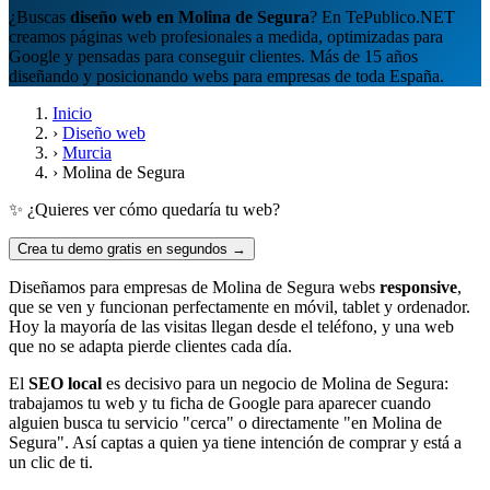
¿Buscas
diseño web en Molina de Segura
? En TePublico.NET
creamos páginas web profesionales a medida, optimizadas para
Google y pensadas para conseguir clientes. Más de 15 años
diseñando y posicionando webs para empresas de toda España.
Inicio
›
Diseño web
›
Murcia
›
Molina de Segura
✨ ¿Quieres ver cómo quedaría tu web?
Crea tu demo gratis en segundos →
Diseñamos para empresas de Molina de Segura webs
responsive
,
que se ven y funcionan perfectamente en móvil, tablet y ordenador.
Hoy la mayoría de las visitas llegan desde el teléfono, y una web
que no se adapta pierde clientes cada día.
El
SEO local
es decisivo para un negocio de Molina de Segura:
trabajamos tu web y tu ficha de Google para aparecer cuando
alguien busca tu servicio "cerca" o directamente "en Molina de
Segura". Así captas a quien ya tiene intención de comprar y está a
un clic de ti.