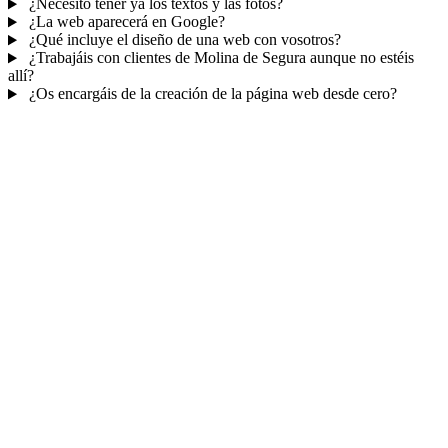
¿Necesito tener ya los textos y las fotos?
¿La web aparecerá en Google?
¿Qué incluye el diseño de una web con vosotros?
¿Trabajáis con clientes de Molina de Segura aunque no estéis
allí?
¿Os encargáis de la creación de la página web desde cero?
Mucho más que una web
No solo tu web.
Tu panel para gestionar el
negocio.
Con TePublico no te llevas solo una página bonita: te llevas un
sistema para
captar, atender y fidelizar clientes
— todo ordenado
en un panel, sin saltar entre mil apps.