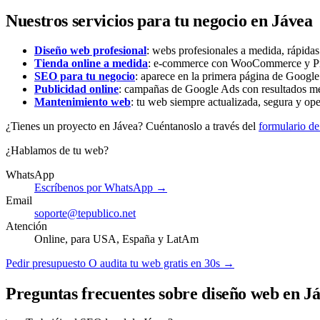
Nuestros servicios para tu negocio en Jávea
Diseño web profesional
: webs profesionales a medida, rápida
Tienda online a medida
: e-commerce con WooCommerce y Pres
SEO para tu negocio
: aparece en la primera página de Google 
Publicidad online
: campañas de Google Ads con resultados me
Mantenimiento web
: tu web siempre actualizada, segura y ope
¿Tienes un proyecto en Jávea? Cuéntanoslo a través del
formulario de
¿Hablamos de tu web?
WhatsApp
Escríbenos por WhatsApp →
Email
soporte@tepublico.net
Atención
Online, para USA, España y LatAm
Pedir presupuesto
O audita tu web gratis en 30s →
Preguntas frecuentes sobre diseño web en J