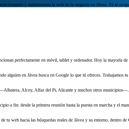
osicionamos y mantenemos la web de tu negocio en Jávea. Tú te ocupas
ncionan perfectamente en móvil, tablet y ordenador. Hoy la mayoría de l
do alguien en Jávea busca en Google lo que tú ofreces. Trabajamos tu w
 —Albatera, Alcoy, Alfaz del Pi, Alicante y muchos otros municipios—.
o a fin: desde la primera reunión hasta la puesta en marcha y el mante
de tu web hacia las búsquedas reales de Jávea y su entorno, dentro de