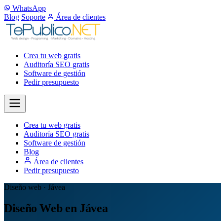
WhatsApp
Blog
Soporte
Área de clientes
Crea tu web
gratis
Auditoría SEO
gratis
Software de gestión
Pedir presupuesto
Crea tu web
gratis
Auditoría SEO
gratis
Software de gestión
Blog
Área de clientes
Pedir presupuesto
Diseño web · Jávea
Diseño Web en Jávea