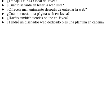
¿Trabajáis el SEO local de Jávea?
¿Cuánto se tarda en tener la web lista?
¿Ofrecéis mantenimiento después de entregar la web?
¿Cuánto cuesta una página web en Jávea?
¿Hacéis también tiendas online en Jávea?
¿Tendré un diseñador web dedicado o es una plantilla en cadena?
Mucho más que una web
No solo tu web.
Tu panel para gestionar el n
Con TePublico no te llevas solo una página bonita: te llevas un siste