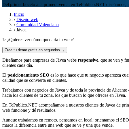
Del primer boceto a la primera venta: en TePublico.NET diseñamos, p
Inicio
›
Diseño web
›
Comunidad Valenciana
›
Jávea
✨ ¿Quieres ver cómo quedaría tu web?
Crea tu demo gratis en segundos →
Diseñamos para empresas de Jávea webs
responsive
, que se ven y fu
clientes cada día.
El
posicionamiento SEO
es lo que hace que tu negocio aparezca cuan
calidad que se convierta en clientes.
Trabajamos con negocios de Jávea y de toda la provincia de Alicante
hacia los clientes de tu zona, los que buscan lo que ofreces en Jávea.
En TePublico.NET acompañamos a nuestros clientes de Jávea de principi
web funcione y dé resultados.
Aunque trabajamos en remoto, pensamos en local: orientamos el SEO 
marca la diferencia entre una web que se ve y una que vende.