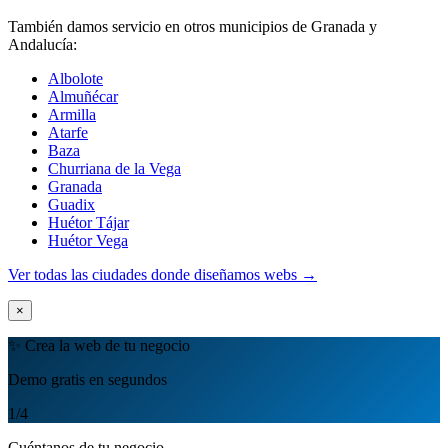
También damos servicio en otros municipios de Granada y
Andalucía:
Albolote
Almuñécar
Armilla
Atarfe
Baza
Churriana de la Vega
Granada
Guadix
Huétor Tájar
Huétor Vega
Ver todas las ciudades donde diseñamos webs →
×
✨ Crea la web de tu negocio
Demo gratis en segundos
1
/4
Cuéntanos de tu negocio