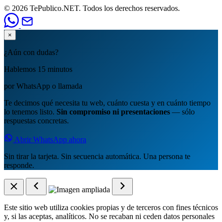
© 2026 TePublico.NET. Todos los derechos reservados.
×
¿Aún con dudas?
Hablemos 15 minutos
por WhatsApp o llamada
Te decimos qué necesita tu web, cuánto cuesta y en cuánto tiempo
lo tenemos listo.
Sin compromiso ni presentaciones
— sólo
respuestas concretas.
Abrir WhatsApp ahora
Sin tirar la tarjeta. Sin secuencia automática. Una persona te
responde.
Este sitio web utiliza cookies propias y de terceros con fines técnicos
y, si las aceptas, analíticos. No se recaban ni ceden datos personales