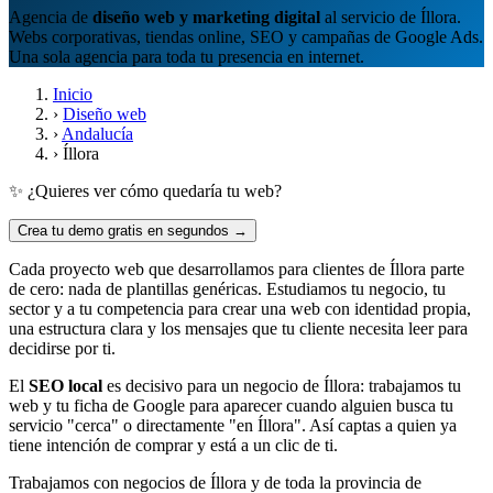
Agencia de
diseño web y marketing digital
al servicio de Íllora.
Webs corporativas, tiendas online, SEO y campañas de Google Ads.
Una sola agencia para toda tu presencia en internet.
Inicio
›
Diseño web
›
Andalucía
›
Íllora
✨ ¿Quieres ver cómo quedaría tu web?
Crea tu demo gratis en segundos →
Cada proyecto web que desarrollamos para clientes de Íllora parte
de cero: nada de plantillas genéricas. Estudiamos tu negocio, tu
sector y a tu competencia para crear una web con identidad propia,
una estructura clara y los mensajes que tu cliente necesita leer para
decidirse por ti.
El
SEO local
es decisivo para un negocio de Íllora: trabajamos tu
web y tu ficha de Google para aparecer cuando alguien busca tu
servicio "cerca" o directamente "en Íllora". Así captas a quien ya
tiene intención de comprar y está a un clic de ti.
Trabajamos con negocios de Íllora y de toda la provincia de