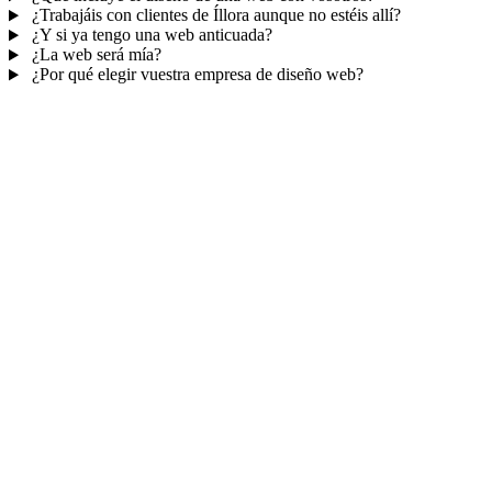
¿Trabajáis con clientes de Íllora aunque no estéis allí?
¿Y si ya tengo una web anticuada?
¿La web será mía?
¿Por qué elegir vuestra empresa de diseño web?
Mucho más que una web
No solo tu web.
Tu panel para gestionar el
negocio.
Con TePublico no te llevas solo una página bonita: te llevas un
sistema para
captar, atender y fidelizar clientes
— todo ordenado
en un panel, sin saltar entre mil apps.