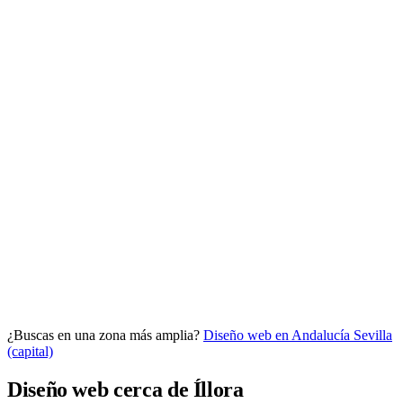
Analítica clara
Cuántos te visitan y de dónde vienen, sin tecnicismos ni cookies
molestas. Decisiones con datos.
Todo bajo tu marca y en un solo sitio.
¿Buscas en una zona más amplia?
Diseño web en Andalucía
Sevilla
Quiero mi panel
(capital)
Diseño web cerca de Íllora