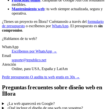
Publicidad online
: campañas de Google Ads con resultados
medibles.
Mantenimiento web
: tu web siempre actualizada, segura y
operativa.
¿Tienes un proyecto en Íllora? Cuéntanoslo a través del
formulario
de presupuesto
o escríbenos por
WhatsApp
. El presupuesto es
sin
compromiso
.
¿Hablamos de tu web?
WhatsApp
Escríbenos por WhatsApp →
Email
soporte@tepublico.net
Atención
Online, para USA, España y LatAm
Pedir presupuesto
O audita tu web gratis en 30s →
Preguntas frecuentes sobre diseño web en
Íllora
¿La web aparecerá en Google?
¿Qué incluye el diseño de una web con vosotros?