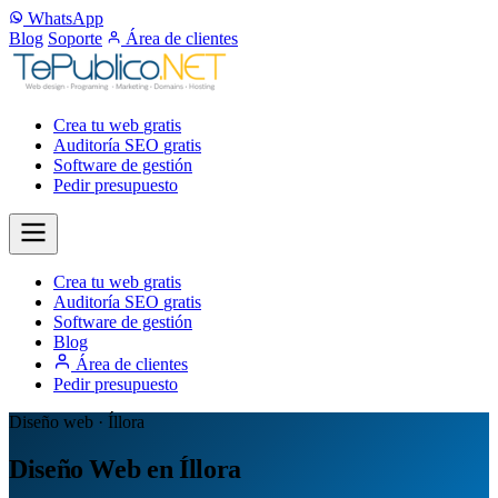
WhatsApp
Blog
Soporte
Área de clientes
Crea tu web
gratis
Auditoría SEO
gratis
Software de gestión
Pedir presupuesto
Crea tu web
gratis
Auditoría SEO
gratis
Software de gestión
Blog
Área de clientes
Pedir presupuesto
Diseño web · Íllora
Diseño Web en Íllora