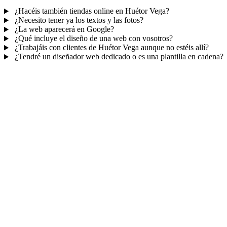
¿Hacéis también tiendas online en Huétor Vega?
¿Necesito tener ya los textos y las fotos?
¿La web aparecerá en Google?
¿Qué incluye el diseño de una web con vosotros?
¿Trabajáis con clientes de Huétor Vega aunque no estéis allí?
¿Tendré un diseñador web dedicado o es una plantilla en cadena?
Mucho más que una web
No solo tu web.
Tu panel para gestionar el n
Con TePublico no te llevas solo una página bonita: te llevas un siste