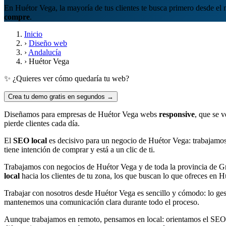
En Huétor Vega, la mayoría de tus clientes te busca primero desde el
compre
.
Inicio
›
Diseño web
›
Andalucía
›
Huétor Vega
✨ ¿Quieres ver cómo quedaría tu web?
Crea tu demo gratis en segundos →
Diseñamos para empresas de Huétor Vega webs
responsive
, que se 
pierde clientes cada día.
El
SEO local
es decisivo para un negocio de Huétor Vega: trabajamos 
tiene intención de comprar y está a un clic de ti.
Trabajamos con negocios de Huétor Vega y de toda la provincia de G
local
hacia los clientes de tu zona, los que buscan lo que ofreces en 
Trabajar con nosotros desde Huétor Vega es sencillo y cómodo: lo ge
mantenemos una comunicación clara durante todo el proceso.
Aunque trabajamos en remoto, pensamos en local: orientamos el SEO d