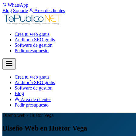
WhatsApp
Blog
Soporte
Área de clientes
Crea tu web
gratis
Auditoría SEO
gratis
Software de gestión
Pedir presupuesto
Crea tu web
gratis
Auditoría SEO
gratis
Software de gestión
Blog
Área de clientes
Pedir presupuesto
Diseño web · Huétor Vega
Diseño Web en Huétor Vega