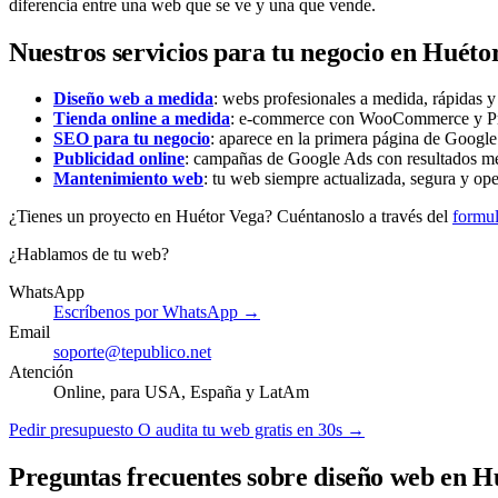
diferencia entre una web que se ve y una que vende.
Nuestros servicios para tu negocio en Huéto
Diseño web a medida
: webs profesionales a medida, rápidas 
Tienda online a medida
: e-commerce con WooCommerce y Pres
SEO para tu negocio
: aparece en la primera página de Google 
Publicidad online
: campañas de Google Ads con resultados me
Mantenimiento web
: tu web siempre actualizada, segura y ope
¿Tienes un proyecto en Huétor Vega? Cuéntanoslo a través del
formul
¿Hablamos de tu web?
WhatsApp
Escríbenos por WhatsApp →
Email
soporte@tepublico.net
Atención
Online, para USA, España y LatAm
Pedir presupuesto
O audita tu web gratis en 30s →
Preguntas frecuentes sobre diseño web en H