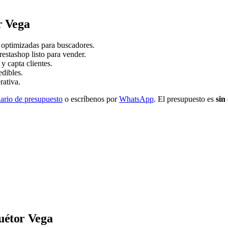
r Vega
y optimizadas para buscadores.
tashop listo para vender.
y capta clientes.
dibles.
rativa.
ario de presupuesto
o escríbenos por
WhatsApp
. El presupuesto es
sin
uétor Vega