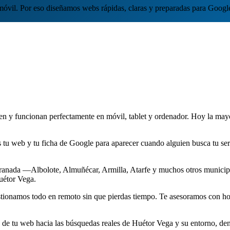
 móvil. Por eso diseñamos webs rápidas, claras y preparadas para Googl
ven y funcionan perfectamente en móvil, tablet y ordenador. Hoy la mayor
tu web y tu ficha de Google para aparecer cuando alguien busca tu ser
ranada —Albolote, Almuñécar, Armilla, Atarfe y muchos otros municipi
Huétor Vega.
stionamos todo en remoto sin que pierdas tiempo. Te asesoramos con ho
e tu web hacia las búsquedas reales de Huétor Vega y su entorno, den