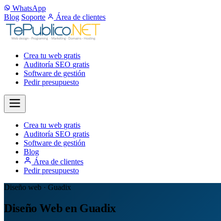
WhatsApp
Blog
Soporte
Área de clientes
Crea tu web
gratis
Auditoría SEO
gratis
Software de gestión
Pedir presupuesto
Crea tu web
gratis
Auditoría SEO
gratis
Software de gestión
Blog
Área de clientes
Pedir presupuesto
Diseño web · Guadix
Diseño Web en Guadix