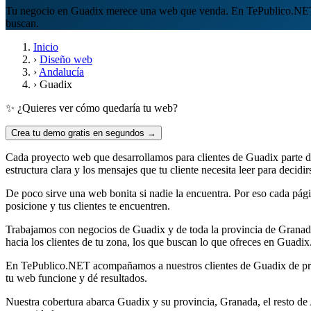
Tu negocio en Guadix merece una web que venda. En TePublico.N
buscan.
Inicio
›
Diseño web
›
Andalucía
›
Guadix
✨ ¿Quieres ver cómo quedaría tu web?
Crea tu demo gratis en segundos →
Cada proyecto web que desarrollamos para clientes de Guadix parte de 
estructura clara y los mensajes que tu cliente necesita leer para decidirs
De poco sirve una web bonita si nadie la encuentra. Por eso cada p
posicione y tus clientes te encuentren.
Trabajamos con negocios de Guadix y de toda la provincia de Granad
hacia los clientes de tu zona, los que buscan lo que ofreces en Guadix
En TePublico.NET acompañamos a nuestros clientes de Guadix de princi
tu web funcione y dé resultados.
Nuestra cobertura abarca Guadix y su provincia, Granada, el resto de