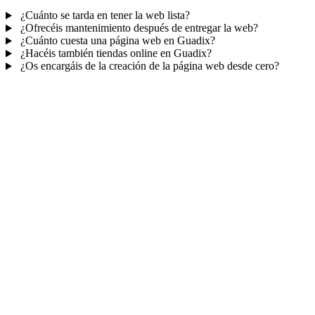
¿Cuánto se tarda en tener la web lista?
¿Ofrecéis mantenimiento después de entregar la web?
¿Cuánto cuesta una página web en Guadix?
¿Hacéis también tiendas online en Guadix?
¿Os encargáis de la creación de la página web desde cero?
Mucho más que una web
No solo tu web.
Tu panel para gestionar el n
Con TePublico no te llevas solo una página bonita: te llevas un siste