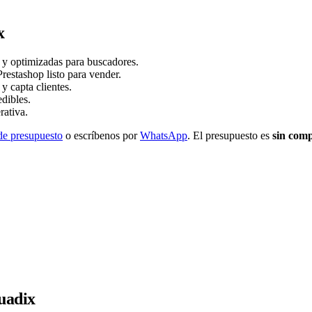
x
s y optimizadas para buscadores.
stashop listo para vender.
y capta clientes.
dibles.
rativa.
de presupuesto
o escríbenos por
WhatsApp
. El presupuesto es
sin com
uadix