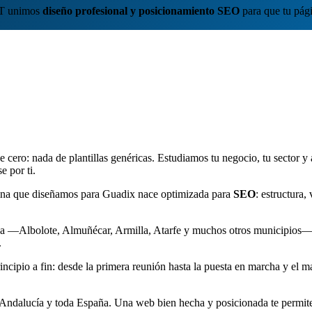
ET unimos
diseño profesional y posicionamiento SEO
para que tu pági
cero: nada de plantillas genéricas. Estudiamos tu negocio, tu sector y
e por ti.
ágina que diseñamos para Guadix nace optimizada para
SEO
: estructura
a —Albolote, Almuñécar, Armilla, Atarfe y muchos otros municipios—. 
.
pio a fin: desde la primera reunión hasta la puesta en marcha y el man
 Andalucía y toda España. Una web bien hecha y posicionada te permite 