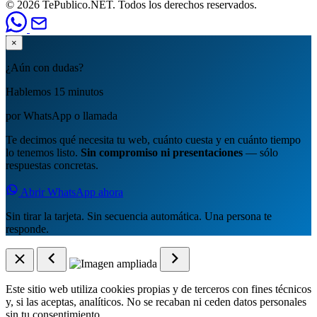
© 2026 TePublico.NET. Todos los derechos reservados.
×
¿Aún con dudas?
Hablemos 15 minutos
por WhatsApp o llamada
Te decimos qué necesita tu web, cuánto cuesta y en cuánto tiempo
lo tenemos listo.
Sin compromiso ni presentaciones
— sólo
respuestas concretas.
Abrir WhatsApp ahora
Sin tirar la tarjeta. Sin secuencia automática. Una persona te
responde.
Este sitio web utiliza cookies propias y de terceros con fines técnicos
y, si las aceptas, analíticos. No se recaban ni ceden datos personales
sin tu consentimiento.