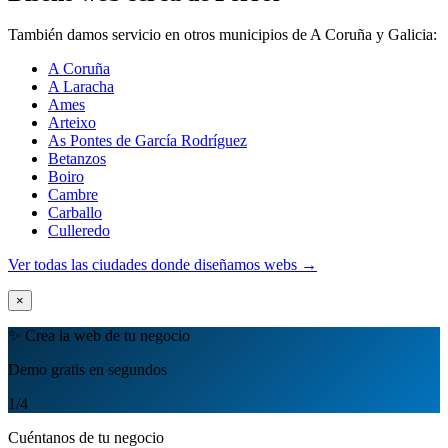
También damos servicio en otros municipios de A Coruña y Galicia:
A Coruña
A Laracha
Ames
Arteixo
As Pontes de García Rodríguez
Betanzos
Boiro
Cambre
Carballo
Culleredo
Ver todas las ciudades donde diseñamos webs →
×
✨ Crea la web de tu negocio
Demo gratis en segundos
1
/4
Cuéntanos de tu negocio