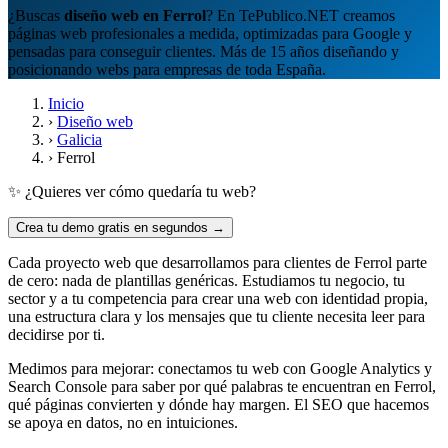
¿Buscas
diseño web en Ferrol
? En TePublico.NET creamos
páginas web profesionales a medida, optimizadas para Google y
pensadas para conseguir clientes. Más de 15 años diseñando y
posicionando webs para empresas de toda España.
Inicio
›
Diseño web
›
Galicia
›
Ferrol
✨ ¿Quieres ver cómo quedaría tu web?
Crea tu demo gratis en segundos →
Cada proyecto web que desarrollamos para clientes de Ferrol parte
de cero: nada de plantillas genéricas. Estudiamos tu negocio, tu
sector y a tu competencia para crear una web con identidad propia,
una estructura clara y los mensajes que tu cliente necesita leer para
decidirse por ti.
Medimos para mejorar: conectamos tu web con Google Analytics y
Search Console para saber por qué palabras te encuentran en Ferrol,
qué páginas convierten y dónde hay margen. El SEO que hacemos
se apoya en datos, no en intuiciones.