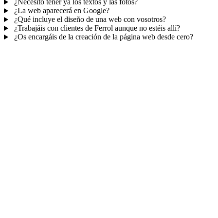
¿Necesito tener ya los textos y las fotos?
¿La web aparecerá en Google?
¿Qué incluye el diseño de una web con vosotros?
¿Trabajáis con clientes de Ferrol aunque no estéis allí?
¿Os encargáis de la creación de la página web desde cero?
Mucho más que una web
No solo tu web.
Tu panel para gestionar el
negocio.
Con TePublico no te llevas solo una página bonita: te llevas un
sistema para
captar, atender y fidelizar clientes
— todo ordenado
en un panel, sin saltar entre mil apps.