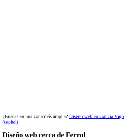
Analítica clara
Cuántos te visitan y de dónde vienen, sin tecnicismos ni cookies
molestas. Decisiones con datos.
Todo bajo tu marca y en un solo sitio.
¿Buscas en una zona más amplia?
Diseño web en Galicia
Vigo
Quiero mi panel
(capital)
Diseño web cerca de Ferrol