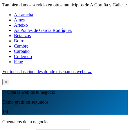
También damos servicio en otros municipios de A Coruña y Galicia:
A Laracha
Ames
Arteixo
As Pontes de García Rodríguez
Betanzos
Boiro
Cambre
Carballo
Culleredo
Fene
Ver todas las ciudades donde diseñamos webs →
×
✨ Crea la web de tu negocio
Demo gratis en segundos
1
/4
Cuéntanos de tu negocio