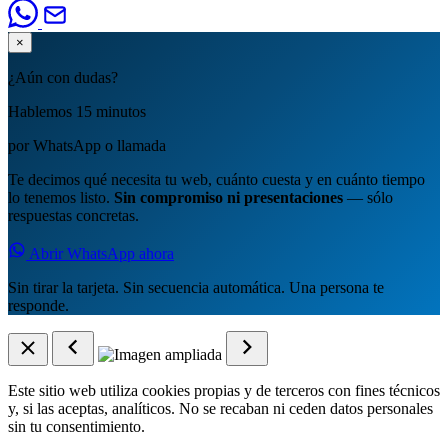
×
¿Aún con dudas?
Hablemos 15 minutos
por WhatsApp o llamada
Te decimos qué necesita tu web, cuánto cuesta y en cuánto tiempo
lo tenemos listo.
Sin compromiso ni presentaciones
— sólo
respuestas concretas.
Abrir WhatsApp ahora
Sin tirar la tarjeta. Sin secuencia automática. Una persona te
responde.
Este sitio web utiliza cookies propias y de terceros con fines técnicos
y, si las aceptas, analíticos. No se recaban ni ceden datos personales
sin tu consentimiento.