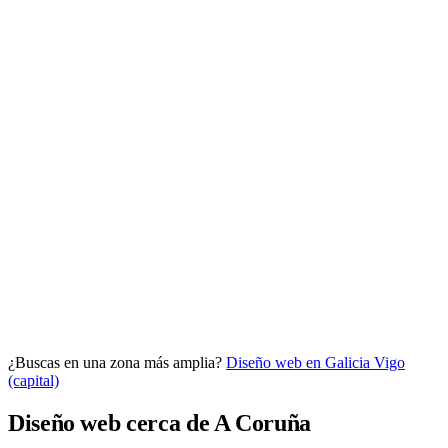
Analítica clara
Cuántos te visitan y de dónde vienen, sin tecnicismos ni cookies
molestas. Decisiones con datos.
Todo bajo tu marca y en un solo sitio.
¿Buscas en una zona más amplia?
Diseño web en Galicia
Vigo
Quiero mi panel
(capital)
Diseño web cerca de A Coruña