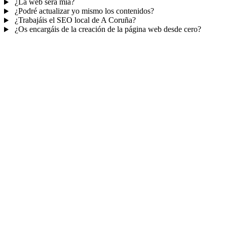
¿La web será mía?
¿Podré actualizar yo mismo los contenidos?
¿Trabajáis el SEO local de A Coruña?
¿Os encargáis de la creación de la página web desde cero?
Mucho más que una web
No solo tu web.
Tu panel para gestionar el
negocio.
Con TePublico no te llevas solo una página bonita: te llevas un
sistema para
captar, atender y fidelizar clientes
— todo ordenado
en un panel, sin saltar entre mil apps.