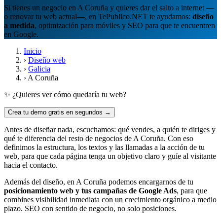
Si tienes un negocio en A Coruña y quieres dar el salto a internet —
o renovar tu web actual—, en TePublico.NET te ayudamos:
diseño
a medida
, optimización para móviles y SEO para que te encuentren
en Google.
Inicio
›
Diseño web
›
Galicia
›
A Coruña
✨ ¿Quieres ver cómo quedaría tu web?
Crea tu demo gratis en segundos →
Antes de diseñar nada, escuchamos: qué vendes, a quién te diriges y
qué te diferencia del resto de negocios de A Coruña. Con eso
definimos la estructura, los textos y las llamadas a la acción de tu
web, para que cada página tenga un objetivo claro y guíe al visitante
hacia el contacto.
Además del diseño, en A Coruña podemos encargarnos de tu
posicionamiento web y tus campañas de Google Ads
, para que
combines visibilidad inmediata con un crecimiento orgánico a medio
plazo. SEO con sentido de negocio, no solo posiciones.