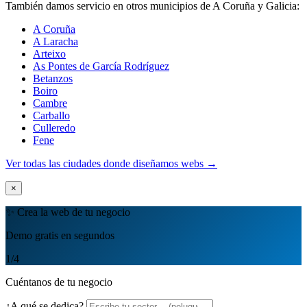
También damos servicio en otros municipios de A Coruña y Galicia:
A Coruña
A Laracha
Arteixo
As Pontes de García Rodríguez
Betanzos
Boiro
Cambre
Carballo
Culleredo
Fene
Ver todas las ciudades donde diseñamos webs →
×
✨ Crea la web de tu negocio
Demo gratis en segundos
1
/4
Cuéntanos de tu negocio
¿A qué se dedica?