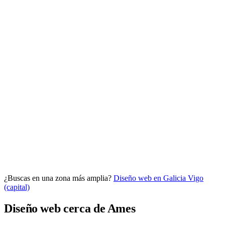
Analítica clara
Cuántos te visitan y de dónde vienen, sin tecnicismos ni cookies
molestas. Decisiones con datos.
Todo bajo tu marca y en un solo sitio.
¿Buscas en una zona más amplia?
Diseño web en Galicia
Vigo
Quiero mi panel
(capital)
Diseño web cerca de Ames