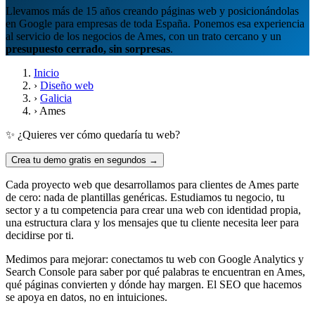
Llevamos más de 15 años creando páginas web y posicionándolas
en Google para empresas de toda España. Ponemos esa experiencia
al servicio de los negocios de Ames, con un trato cercano y un
presupuesto cerrado, sin sorpresas
.
Inicio
›
Diseño web
›
Galicia
›
Ames
✨ ¿Quieres ver cómo quedaría tu web?
Crea tu demo gratis en segundos →
Cada proyecto web que desarrollamos para clientes de Ames parte
de cero: nada de plantillas genéricas. Estudiamos tu negocio, tu
sector y a tu competencia para crear una web con identidad propia,
una estructura clara y los mensajes que tu cliente necesita leer para
decidirse por ti.
Medimos para mejorar: conectamos tu web con Google Analytics y
Search Console para saber por qué palabras te encuentran en Ames,
qué páginas convierten y dónde hay margen. El SEO que hacemos
se apoya en datos, no en intuiciones.