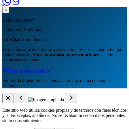
×
¿Aún con dudas?
Hablemos 15 minutos
por WhatsApp o llamada
Te decimos qué necesita tu web, cuánto cuesta y en cuánto tiempo
lo tenemos listo.
Sin compromiso ni presentaciones
— sólo
respuestas concretas.
Abrir WhatsApp ahora
Sin tirar la tarjeta. Sin secuencia automática. Una persona te
responde.
Este sitio web utiliza cookies propias y de terceros con fines técnicos
y, si las aceptas, analíticos. No se recaban ni ceden datos personales
sin tu consentimiento.