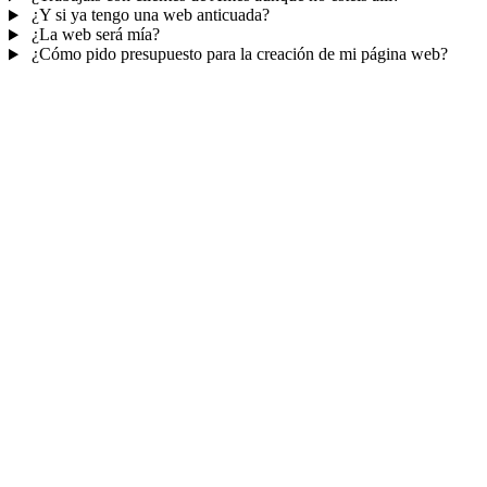
¿Y si ya tengo una web anticuada?
¿La web será mía?
¿Cómo pido presupuesto para la creación de mi página web?
Mucho más que una web
No solo tu web.
Tu panel para gestionar el
negocio.
Con TePublico no te llevas solo una página bonita: te llevas un
sistema para
captar, atender y fidelizar clientes
— todo ordenado
en un panel, sin saltar entre mil apps.