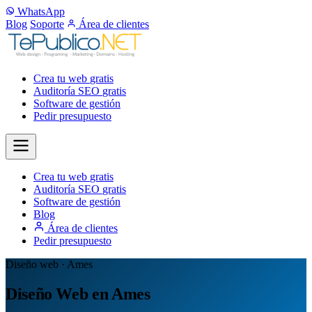
WhatsApp
Blog
Soporte
Área de clientes
Crea tu web
gratis
Auditoría SEO
gratis
Software de gestión
Pedir presupuesto
Crea tu web
gratis
Auditoría SEO
gratis
Software de gestión
Blog
Área de clientes
Pedir presupuesto
Diseño web · Ames
Diseño Web en Ames