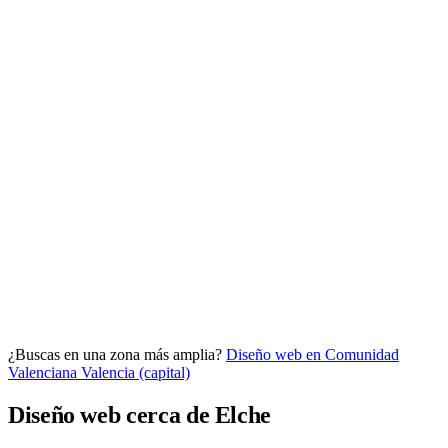
Analítica clara
Cuántos te visitan y de dónde vienen, sin tecnicismos ni cookies
molestas. Decisiones con datos.
Todo bajo tu marca y en un solo sitio.
¿Buscas en una zona más amplia?
Diseño web en Comunidad
Quiero mi panel
Valenciana
Valencia (capital)
Diseño web cerca de Elche