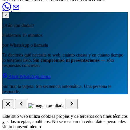
×
¿Aún con dudas?
Hablemos 15 minutos
por WhatsApp o llamada
Te decimos qué necesita tu web, cuánto cuesta y en cuánto tiempo
lo tenemos listo.
Sin compromiso ni presentaciones
— sólo
respuestas concretas.
Abrir WhatsApp ahora
Sin tirar la tarjeta. Sin secuencia automática. Una persona te
responde.
Este sitio web utiliza cookies propias y de terceros con fines técnicos
y, si las aceptas, analíticos. No se recaban ni ceden datos personales
sin tu consentimiento.