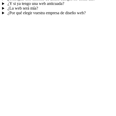
¿Y si ya tengo una web anticuada?
¿La web será mía?
¿Por qué elegir vuestra empresa de diseño web?
Mucho más que una web
No solo tu web.
Tu panel para gestionar el
negocio.
Con TePublico no te llevas solo una página bonita: te llevas un
sistema para
captar, atender y fidelizar clientes
— todo ordenado
en un panel, sin saltar entre mil apps.