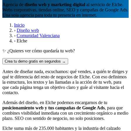
Agencia de
diseño web y marketing digital
al servicio de Elche.
Webs corporativas, tiendas online, SEO y campañas de Google Ads.
Una sola agencia para toda tu presencia en internet.
Inicio
›
Diseño web
›
Comunidad Valenciana
›
Elche
✨ ¿Quieres ver cómo quedaría tu web?
Crea tu demo gratis en segundos →
Antes de diseñar nada, escuchamos: qué vendes, a quién te diriges y
qué te diferencia del resto de negocios de Elche. Con eso definimos
la estructura, los textos y las llamadas a la acción de tu web, para
que cada página tenga un objetivo claro y guíe al visitante hacia el
contacto.
Además del diseño, en Elche podemos encargarnos de tu
posicionamiento web y tus campañas de Google Ads
, para que
combines visibilidad inmediata con un crecimiento orgánico a medio
plazo. SEO con sentido de negocio, no solo posiciones.
Elche suma más de 235.000 habitantes y la industria del calzado