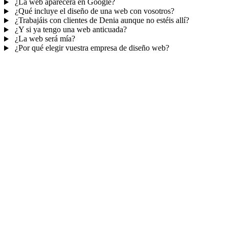
¿La web aparecerá en Google?
¿Qué incluye el diseño de una web con vosotros?
¿Trabajáis con clientes de Denia aunque no estéis allí?
¿Y si ya tengo una web anticuada?
¿La web será mía?
¿Por qué elegir vuestra empresa de diseño web?
Mucho más que una web
No solo tu web.
Tu panel para gestionar el n
Con TePublico no te llevas solo una página bonita: te llevas un siste