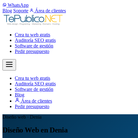
WhatsApp
Blog
Soporte
Área de clientes
Crea tu web
gratis
Auditoría SEO
gratis
Software de gestión
Pedir presupuesto
Crea tu web
gratis
Auditoría SEO
gratis
Software de gestión
Blog
Área de clientes
Pedir presupuesto
Diseño web · Denia
Diseño Web en Denia