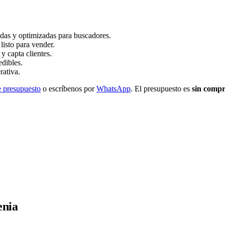
idas y optimizadas para buscadores.
sto para vender.
y capta clientes.
dibles.
rativa.
e presupuesto
o escríbenos por
WhatsApp
. El presupuesto es
sin comp
enia