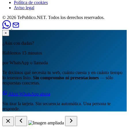
Política de cookies
Aviso legal
© 2026 TePublico.NET. Todos los derechos reservados.
×
¿Aún con dudas?
Hablemos 15 minutos
por WhatsApp o llamada
Te decimos qué necesita tu web, cuánto cuesta y en cuánto tiempo
lo tenemos listo.
Sin compromiso ni presentaciones
— sólo
respuestas concretas.
Abrir WhatsApp ahora
Sin tirar la tarjeta. Sin secuencia automática. Una persona te
responde.