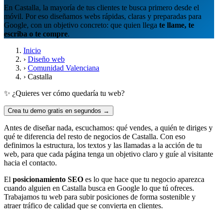
En Castalla, la mayoría de tus clientes te busca primero desde el
móvil. Por eso diseñamos webs rápidas, claras y preparadas para
Google, con un objetivo concreto: que quien llega
te llame, te
escriba o te compre
.
Inicio
›
Diseño web
›
Comunidad Valenciana
›
Castalla
✨ ¿Quieres ver cómo quedaría tu web?
Crea tu demo gratis en segundos →
Antes de diseñar nada, escuchamos: qué vendes, a quién te diriges y
qué te diferencia del resto de negocios de Castalla. Con eso
definimos la estructura, los textos y las llamadas a la acción de tu
web, para que cada página tenga un objetivo claro y guíe al visitante
hacia el contacto.
El
posicionamiento SEO
es lo que hace que tu negocio aparezca
cuando alguien en Castalla busca en Google lo que tú ofreces.
Trabajamos tu web para subir posiciones de forma sostenible y
atraer tráfico de calidad que se convierta en clientes.