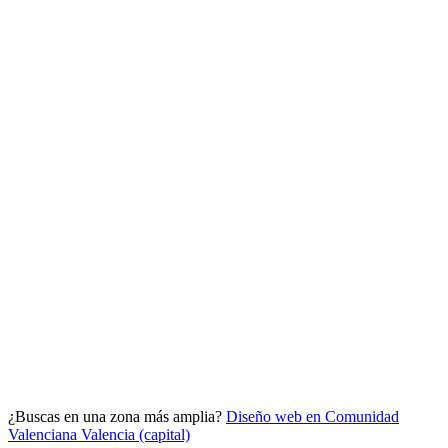
Analítica clara
Cuántos te visitan y de dónde vienen, sin tecnicismos ni cookies
molestas. Decisiones con datos.
Todo bajo tu marca y en un solo sitio.
¿Buscas en una zona más amplia?
Diseño web en Comunidad
Quiero mi panel
Valenciana
Valencia (capital)