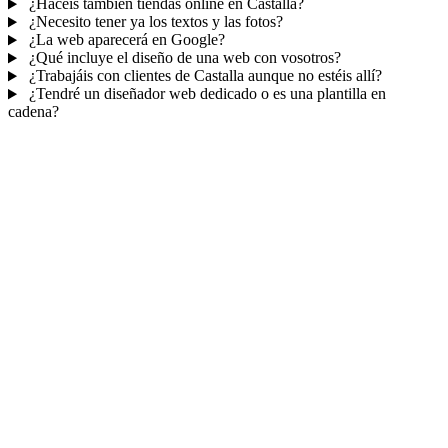
¿Hacéis también tiendas online en Castalla?
¿Necesito tener ya los textos y las fotos?
¿La web aparecerá en Google?
¿Qué incluye el diseño de una web con vosotros?
¿Trabajáis con clientes de Castalla aunque no estéis allí?
¿Tendré un diseñador web dedicado o es una plantilla en
cadena?
Mucho más que una web
No solo tu web.
Tu panel para gestionar el
negocio.
Con TePublico no te llevas solo una página bonita: te llevas un
sistema para
captar, atender y fidelizar clientes
— todo ordenado
en un panel, sin saltar entre mil apps.