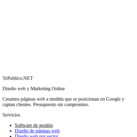
Cómo conseguir más reseñas en Google (y por qué
importan)
→
TePublico.NET
Diseño web y Marketing Online
Creamos páginas web a medida que se posicionan en Google y
captan clientes. Presupuesto sin compromiso.
Servicios
Software de gestión
Diseño de páginas web
Diseño web por sector