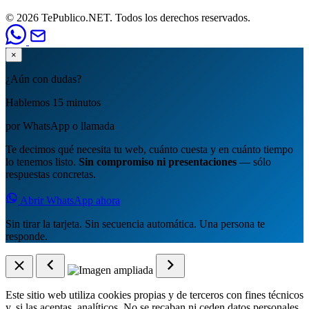
© 2026 TePublico.NET. Todos los derechos reservados.
×
¿Aún con dudas?
Hablemos 15 minutos
por WhatsApp o llamada
Te decimos qué necesita tu web, cuánto cuesta y en cuánto tiempo
lo tenemos listo.
Sin compromiso ni presentaciones
— sólo
respuestas concretas.
Abrir WhatsApp ahora
Sin tirar la tarjeta. Sin secuencia automática. Una persona te
responde.
Este sitio web utiliza cookies propias y de terceros con fines técnicos
y, si las aceptas, analíticos. No se recaban ni ceden datos personales