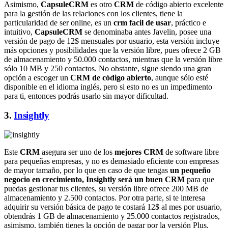
Asimismo,
CapsuleCRM
es otro
CRM
de código abierto excelente
para la gestión de las relaciones con los clientes, tiene la
particularidad de ser online, es un
crm facil de usar
, práctico e
intuitivo,
CapsuleCRM
se denominaba antes Javelin, posee una
versión de pago de 12$ mensuales por usuario, esta versión incluye
más opciones y posibilidades que la versión libre, pues ofrece 2 GB
de almacenamiento y 50.000 contactos, mientras que la versión libre
sólo 10 MB y 250 contactos. No obstante, sigue siendo una gran
opción a escoger un
CRM de código abierto
, aunque sólo esté
disponible en el idioma inglés, pero si esto no es un impedimento
para ti, entonces podrás usarlo sin mayor dificultad.
3.
Insightly
Este
CRM
asegura ser uno de los
mejores CRM
de software libre
para pequeñas empresas, y no es demasiado eficiente con empresas
de mayor tamaño, por lo que en caso de que tengas
un pequeño
negocio en crecimiento, Insightly será un buen CRM
para que
puedas gestionar tus clientes, su versión libre ofrece 200 MB de
almacenamiento y 2.500 contactos. Por otra parte, si te interesa
adquirir su versión básica de pago te costará 12$ al mes por usuario,
obtendrás 1 GB de almacenamiento y 25.000 contactos registrados,
asimismo, también tienes la opción de pagar por la versión Plus,