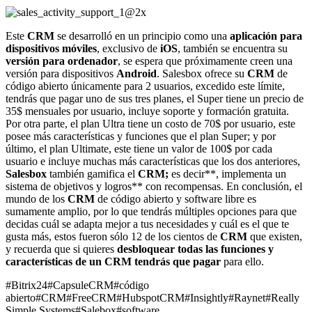
Este
CRM
se desarrolló en un principio como una
aplicación para
dispositivos móviles
, exclusivo de
iOS
, también se encuentra su
versión para ordenador
, se espera que próximamente creen una
versión para dispositivos
Android
. Salesbox ofrece su
CRM
de
código abierto únicamente para 2 usuarios, excedido este límite,
tendrás que pagar uno de sus tres planes, el Super tiene un precio de
35$ mensuales por usuario, incluye soporte y formación gratuita.
Por otra parte, el plan Ultra tiene un costo de 70$ por usuario, este
posee más características y funciones que el plan Super; y por
último, el plan Ultimate, este tiene un valor de 100$ por cada
usuario e incluye muchas más características que los dos anteriores,
Salesbox
también gamifica el
CRM;
es decir**, implementa un
sistema de objetivos y logros** con recompensas. En conclusión, el
mundo de los
CRM
de código abierto y software libre es
sumamente amplio, por lo que tendrás múltiples opciones para que
decidas cuál se adapta mejor a tus necesidades y cuál es el que te
gusta más, estos fueron sólo 12 de los cientos de
CRM
que existen,
y recuerda que si quieres
desbloquear todas las funciones y
características de un CRM tendrás que pagar
para ello.
#Bitrix24
#CapsuleCRM
#código
abierto
#CRM
#FreeCRM
#HubspotCRM
#Insightly
#Raynet
#Really
Simple Systems
#Salebox
#software