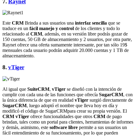
7.
Raynet
Este
CRM
Brinda a sus usuarios una
interfaz sencilla
que se
traduce en un
fácil manejo y control
de los clientes y todo lo
relacionado al
CRM
, además, en su versión libre podrás gozar de
150 cuentas, 50 GB de almacenamiento y 2 usuarios, por otra parte,
Raynet ofrece una oferta sumamente interesante, por tan sólo 19$
mensuales cada usuario podrán adquirir 20.000 cuentas y 1 TB de
almacenamiento.
8.
vTiger
Al igual que
SuiteCRM
,
vTiger
se diseñó con la intención de
cumplir con cada una de las funciones que ofrecía
SugarCRM
, con
la única diferencia de que en realidad
vTiger
surgió directamente de
SugarCRM
, luego adoptó el nombre que lleva hoy en día y
modificó el código de SugarCRMpara crear su propia versión. El
CRM vTiger
ofrece funcionalidades que otros
CRM
de pago
brindan, tales como un portal para clientes, herramientas de informes
y demás, asimismo, este
software libre
permite a sus usuarios un
fácil entendimiento de su funcionamiento, por lo que pueden