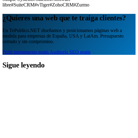
libre
#SuiteCRM
#vTiger
#ZohoCRM
#Zurmo
¿Quieres una web que te traiga clientes?
En TePublico.NET diseñamos y posicionamos páginas web a
medida para empresas de España, USA y LatAm. Presupuesto
cerrado y sin compromiso.
Pedir presupuesto gratis
Auditoría SEO gratis
Sigue leyendo