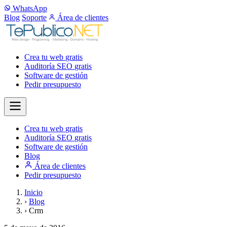
WhatsApp
Blog
Soporte
Área de clientes
Crea tu web
gratis
Auditoría SEO
gratis
Software de gestión
Pedir presupuesto
Crea tu web
gratis
Auditoría SEO
gratis
Software de gestión
Blog
Área de clientes
Pedir presupuesto
Inicio
›
Blog
›
Crm