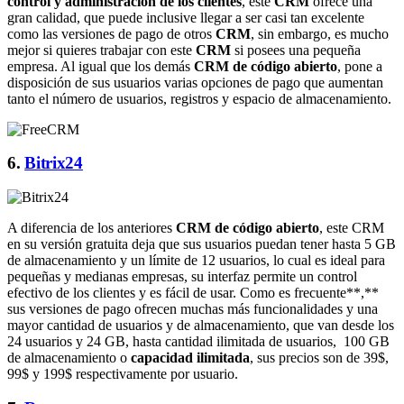
control y administración de los clientes
, este
CRM
ofrece una
gran calidad, que puede inclusive llegar a ser casi tan excelente
como las versiones de pago de otros
CRM
, sin embargo, es mucho
mejor si quieres trabajar con este
CRM
si posees una pequeña
empresa. Al igual que los demás
CRM de código abierto
, pone a
disposición de sus usuarios varias opciones de pago que aumentan
tanto el número de usuarios, registros y espacio de almacenamiento.
6.
Bitrix24
A diferencia de los anteriores
CRM de código abierto
, este CRM
en su versión gratuita deja que sus usuarios puedan tener hasta 5 GB
de almacenamiento y un límite de 12 usuarios, lo cual es ideal para
pequeñas y medianas empresas, su interfaz permite un control
efectivo de los clientes y es fácil de usar. Como es frecuente**,**
sus versiones de pago ofrecen muchas más funcionalidades y una
mayor cantidad de usuarios y de almacenamiento, que van desde los
24 usuarios y 24 GB, hasta cantidad ilimitada de usuarios, 100 GB
de almacenamiento o
capacidad ilimitada
, sus precios son de 39$,
99$ y 199$ respectivamente por usuario.