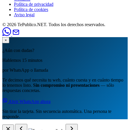
Política de privacidad
Política de cookies
Aviso legal
© 2026 TePublico.NET. Todos los derechos reservados.
×
¿Aún con dudas?
Hablemos 15 minutos
por WhatsApp o llamada
Te decimos qué necesita tu web, cuánto cuesta y en cuánto tiempo
lo tenemos listo.
Sin compromiso ni presentaciones
— sólo
respuestas concretas.
Abrir WhatsApp ahora
Sin tirar la tarjeta. Sin secuencia automática. Una persona te
responde.