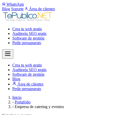
WhatsApp
Blog
Soporte
Área de clientes
Crea tu web
gratis
Auditoría SEO
gratis
Software de gestión
Pedir presupuesto
Crea tu web
gratis
Auditoría SEO
gratis
Software de gestión
Blog
Área de clientes
Pedir presupuesto
Inicio
›
Portafolio
›
Empresa de catering y eventos