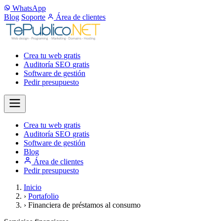
WhatsApp
Blog
Soporte
Área de clientes
Crea tu web
gratis
Auditoría SEO
gratis
Software de gestión
Pedir presupuesto
Crea tu web
gratis
Auditoría SEO
gratis
Software de gestión
Blog
Área de clientes
Pedir presupuesto
Inicio
›
Portafolio
›
Financiera de préstamos al consumo