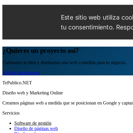
¿Quieres un proyecto así?
Cuéntanos tu idea y diseñamos una web a medida para tu negocio.
Solicita presupuesto
TePublico.NET
Diseño web y Marketing Online
Creamos páginas web a medida que se posicionan en Google y captan 
Servicios
Software de gestión
Diseño de páginas web