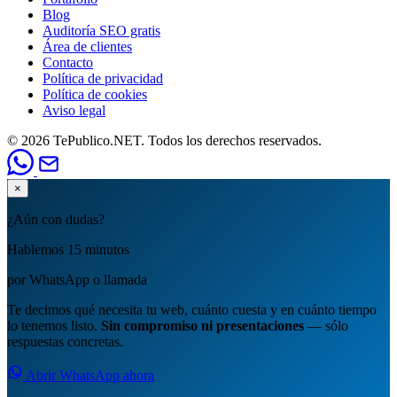
Blog
Auditoría SEO gratis
Área de clientes
Contacto
Política de privacidad
Política de cookies
Aviso legal
© 2026 TePublico.NET. Todos los derechos reservados.
×
¿Aún con dudas?
Hablemos 15 minutos
por WhatsApp o llamada
Te decimos qué necesita tu web, cuánto cuesta y en cuánto tiempo
lo tenemos listo.
Sin compromiso ni presentaciones
— sólo
respuestas concretas.
Abrir WhatsApp ahora