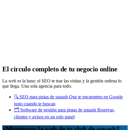
Analítica clara
Cuántos te visitan y de dónde vienen, sin tecnicismos ni cookies
molestas. Decisiones con datos.
Todo bajo tu marca y en un solo sitio.
Quiero mi panel
El círculo completo de tu negocio online
La web es la base; el SEO te trae las visitas y la gestión ordena lo
que llega. Una sola agencia para todo.
🔍
SEO para pistas de squash
Que te encuentren en Google
justo cuando te buscan
🗂️
Software de gestión para pistas de squash
Reservas,
clientes y avisos en un solo panel
¿Montamos la web de tu club de squash?