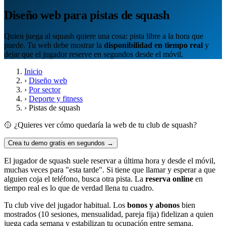
Diseño web para pistas de squash
Quien juega al squash quiere una cosa: pista libre a la hora que
puede. Tu web debe mostrar la
disponibilidad en tiempo real
y
dejar que el jugador reserve en segundos desde el móvil.
Inicio
›
Diseño web
›
Por sector
›
Deporte y fitness
›
Pistas de squash
🥎 ¿Quieres ver cómo quedaría la web de tu club de squash?
Crea tu demo gratis en segundos →
El jugador de squash suele reservar a última hora y desde el móvil,
muchas veces para "esta tarde". Si tiene que llamar y esperar a que
alguien coja el teléfono, busca otra pista. La
reserva online
en
tiempo real es lo que de verdad llena tu cuadro.
Tu club vive del jugador habitual. Los
bonos y abonos
bien
mostrados (10 sesiones, mensualidad, pareja fija) fidelizan a quien
juega cada semana y estabilizan tu ocupación entre semana.