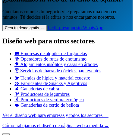
Cuéntanos cómo es tu negocio y te preparamos una demo en
minutos. Tú decides si la editas o nos encargamos nosotros.
Pedir presupuesto
WhatsApp
Crea tu demo gratis →
Diseño web para otros sectores
🚐 Empresas de alquiler de furgonetas
🍇 Operadores de rutas de enoturismo
🌳 Alojamientos insólitos y casas en árboles
🍸 Servicios de barra de cócteles para eventos
🐎 Tiendas de hípica y material ecuestre
🥨 Fabricantes de Snacks y Aperitivos
🐐 Ganaderías de cabra
🫘 Productores de legumbres
🥬 Productores de verdura ecológica
🐖 Ganaderías de cerdo de bellota
Ver el diseño web para empresas y todos los sectores →
Cómo trabajamos el diseño de páginas web a medida →