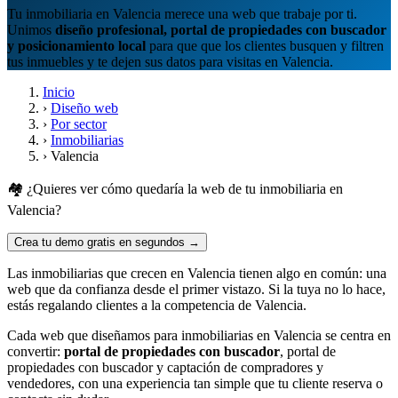
Tu inmobiliaria en Valencia merece una web que trabaje por ti.
Unimos
diseño profesional, portal de propiedades con buscador
y posicionamiento local
para que que los clientes busquen y filtren
tus inmuebles y te dejen sus datos para visitas en Valencia.
Inicio
›
Diseño web
›
Por sector
›
Inmobiliarias
›
Valencia
🏘️ ¿Quieres ver cómo quedaría la web de tu inmobiliaria en
Valencia?
Crea tu demo gratis en segundos →
Las inmobiliarias que crecen en Valencia tienen algo en común: una
web que da confianza desde el primer vistazo. Si la tuya no lo hace,
estás regalando clientes a la competencia de Valencia.
Cada web que diseñamos para inmobiliarias en Valencia se centra en
convertir:
portal de propiedades con buscador
, portal de
propiedades con buscador y captación de compradores y
vendedores, con una experiencia tan simple que tu cliente reserva o