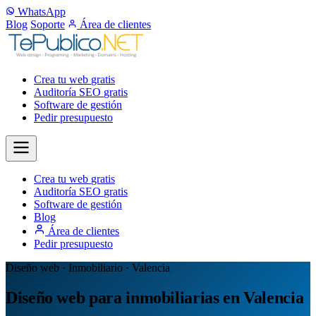
WhatsApp
Blog
Soporte
Área de clientes
Crea tu web
gratis
Auditoría SEO
gratis
Software de gestión
Pedir presupuesto
Crea tu web
gratis
Auditoría SEO
gratis
Software de gestión
Blog
Área de clientes
Pedir presupuesto
Diseño web · Inmobiliario · Valencia
Diseño web para inmobiliarias en Valencia