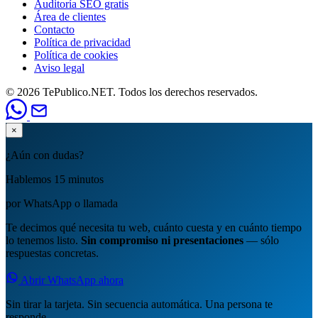
Auditoría SEO gratis
Área de clientes
Contacto
Política de privacidad
Política de cookies
Aviso legal
© 2026 TePublico.NET. Todos los derechos reservados.
×
¿Aún con dudas?
Hablemos 15 minutos
por WhatsApp o llamada
Te decimos qué necesita tu web, cuánto cuesta y en cuánto tiempo
lo tenemos listo.
Sin compromiso ni presentaciones
— sólo
respuestas concretas.
Abrir WhatsApp ahora
Sin tirar la tarjeta. Sin secuencia automática. Una persona te
responde.