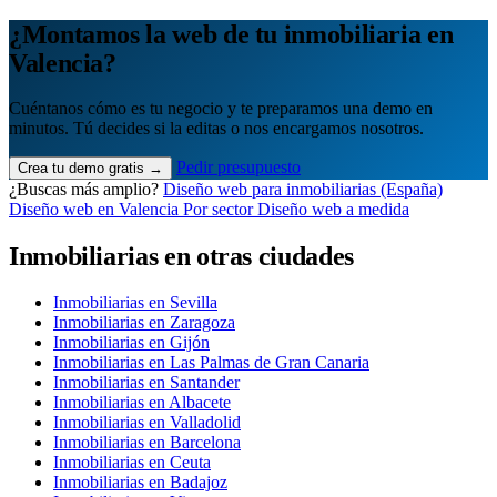
Quiero mi panel
¿Montamos la web de tu inmobiliaria en
Valencia?
Cuéntanos cómo es tu negocio y te preparamos una demo en
minutos. Tú decides si la editas o nos encargamos nosotros.
Pedir presupuesto
Crea tu demo gratis →
¿Buscas más amplio?
Diseño web para inmobiliarias (España)
Diseño web en Valencia
Por sector
Diseño web a medida
Inmobiliarias en otras ciudades
Inmobiliarias en Sevilla
Inmobiliarias en Zaragoza
Inmobiliarias en Gijón
Inmobiliarias en Las Palmas de Gran Canaria
Inmobiliarias en Santander
Inmobiliarias en Albacete
Inmobiliarias en Valladolid
Inmobiliarias en Barcelona
Inmobiliarias en Ceuta
Inmobiliarias en Badajoz