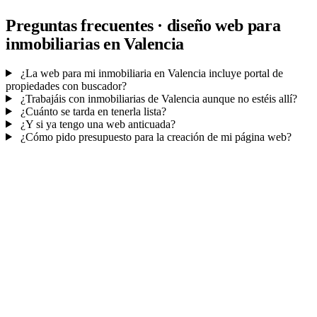
Preguntas frecuentes · diseño web para
inmobiliarias en Valencia
¿La web para mi inmobiliaria en Valencia incluye portal de
propiedades con buscador?
¿Trabajáis con inmobiliarias de Valencia aunque no estéis allí?
¿Cuánto se tarda en tenerla lista?
¿Y si ya tengo una web anticuada?
¿Cómo pido presupuesto para la creación de mi página web?
Mucho más que una web
No solo tu web.
Tu CRM inmobiliario.
Cada contacto y visita en tu panel
con seguimiento
— cierras más
operaciones.