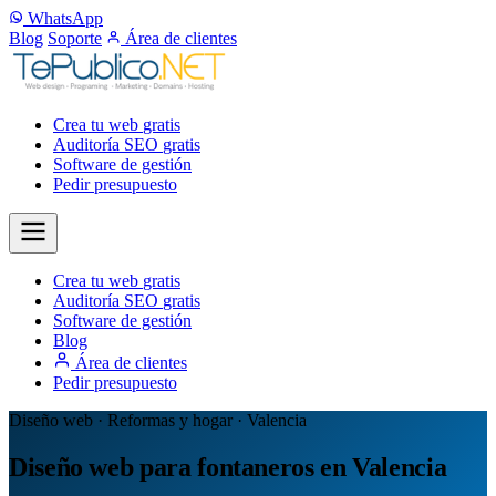
WhatsApp
Blog
Soporte
Área de clientes
Crea tu web
gratis
Auditoría SEO
gratis
Software de gestión
Pedir presupuesto
Crea tu web
gratis
Auditoría SEO
gratis
Software de gestión
Blog
Área de clientes
Pedir presupuesto
Diseño web · Reformas y hogar · Valencia
Diseño web para fontaneros en Valencia