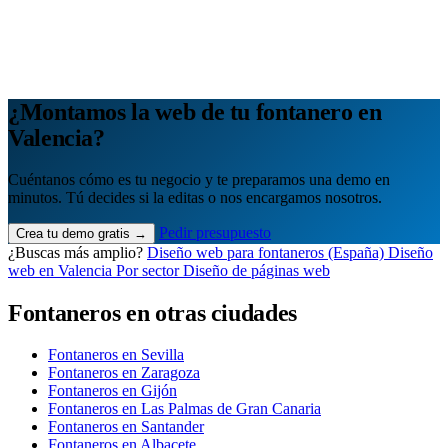
Cuántos te visitan y de dónde vienen, sin tecnicismos ni cookies
molestas. Decisiones con datos.
Todo bajo tu marca y en un solo sitio.
Quiero mi panel
¿Montamos la web de tu fontanero en
Valencia?
Cuéntanos cómo es tu negocio y te preparamos una demo en
minutos. Tú decides si la editas o nos encargamos nosotros.
Pedir presupuesto
Crea tu demo gratis →
¿Buscas más amplio?
Diseño web para fontaneros (España)
Diseño
web en Valencia
Por sector
Diseño de páginas web
Fontaneros en otras ciudades
Fontaneros en Sevilla
Fontaneros en Zaragoza
Fontaneros en Gijón
Fontaneros en Las Palmas de Gran Canaria
Fontaneros en Santander
Fontaneros en Albacete