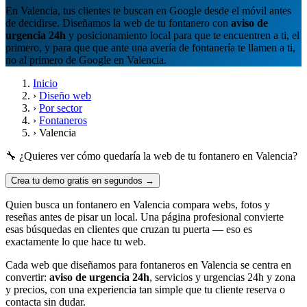
En Valencia, tus clientes te buscan en Google desde el móvil antes
de decidirse. Diseñamos la web de tu fontanero con
aviso de
urgencia 24h
y posicionamiento local para que te encuentren a ti, el
primero, y para que que ante una avería de fontanería te llamen a ti,
no al primero de Google en Valencia.
Inicio
›
Diseño web
›
Por sector
›
Fontaneros
›
Valencia
🔧 ¿Quieres ver cómo quedaría la web de tu fontanero en Valencia?
Crea tu demo gratis en segundos →
Quien busca un fontanero en Valencia compara webs, fotos y
reseñas antes de pisar un local. Una página profesional convierte
esas búsquedas en clientes que cruzan tu puerta — eso es
exactamente lo que hace tu web.
Cada web que diseñamos para fontaneros en Valencia se centra en
convertir:
aviso de urgencia 24h
, servicios y urgencias 24h y zona
y precios, con una experiencia tan simple que tu cliente reserva o
contacta sin dudar.