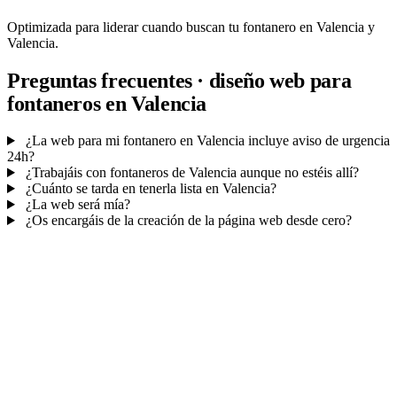
Optimizada para liderar cuando buscan tu fontanero en Valencia y
Valencia.
Preguntas frecuentes · diseño web para
fontaneros en Valencia
¿La web para mi fontanero en Valencia incluye aviso de urgencia
24h?
¿Trabajáis con fontaneros de Valencia aunque no estéis allí?
¿Cuánto se tarda en tenerla lista en Valencia?
¿La web será mía?
¿Os encargáis de la creación de la página web desde cero?
Mucho más que una web
No solo tu web.
Tu panel para no perder
presupuestos.
Cada solicitud queda en tu CRM
con citas y seguimiento
—
respondes rápido y cierras más.