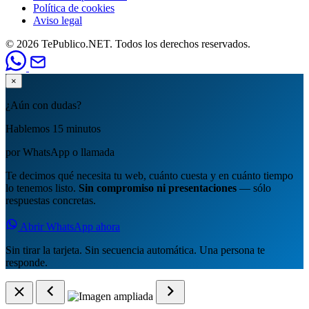
Política de cookies
Aviso legal
© 2026 TePublico.NET. Todos los derechos reservados.
×
¿Aún con dudas?
Hablemos 15 minutos
por WhatsApp o llamada
Te decimos qué necesita tu web, cuánto cuesta y en cuánto tiempo
lo tenemos listo.
Sin compromiso ni presentaciones
— sólo
respuestas concretas.
Abrir WhatsApp ahora
Sin tirar la tarjeta. Sin secuencia automática. Una persona te
responde.