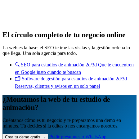
Cuántos te visitan y de dónde vienen, sin tecnicismos ni cookies
molestas. Decisiones con datos.
Todo bajo tu marca y en un solo sitio.
Quiero mi panel
El círculo completo de tu negocio online
La web es la base; el SEO te trae las visitas y la gestión ordena lo
que llega. Una sola agencia para todo.
🔍
SEO para estudios de animación 2d/3d
Que te encuentren
en Google justo cuando te buscan
🗂️
Software de gestión para estudios de animación 2d/3d
Reservas, clientes y avisos en un solo panel
¿Montamos la web de tu estudio de
animación?
Cuéntanos cómo es tu negocio y te preparamos una demo en
minutos. Tú decides si la editas o nos encargamos nosotros.
Pedir presupuesto
WhatsApp
Crea tu demo gratis →