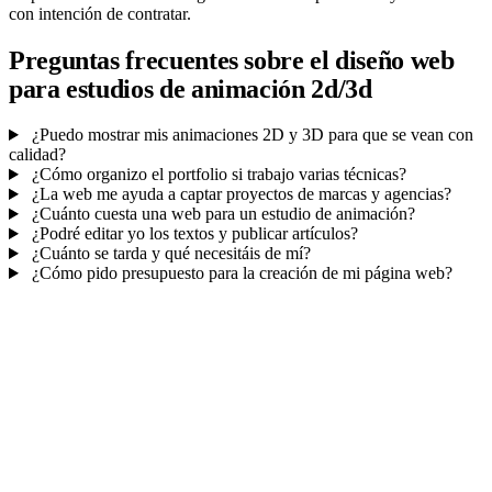
con intención de contratar.
Preguntas frecuentes sobre el diseño web
para estudios de animación 2d/3d
¿Puedo mostrar mis animaciones 2D y 3D para que se vean con
calidad?
¿Cómo organizo el portfolio si trabajo varias técnicas?
¿La web me ayuda a captar proyectos de marcas y agencias?
¿Cuánto cuesta una web para un estudio de animación?
¿Podré editar yo los textos y publicar artículos?
¿Cuánto se tarda y qué necesitáis de mí?
¿Cómo pido presupuesto para la creación de mi página web?
Mucho más que una web
No solo tu web.
Tu CRM para no perder ni
una consulta.
Cada consulta que entra por la web queda en tu panel
con
seguimiento
, y la conviertes en cliente.