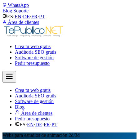
WhatsApp
Blog
Soporte
ES
·
EN
·
DE
·
FR
·
PT
Área de clientes
Crea tu web
gratis
Auditoría SEO
gratis
Software de gestión
Pedir presupuesto
Crea tu web
gratis
Auditoría SEO
gratis
Software de gestión
Blog
Área de clientes
Pedir presupuesto
ES
·
EN
·
DE
·
FR
·
PT
Webs para estudios de animación 2d/3d