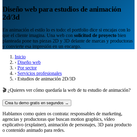
Diseño web para estudios de animación
2d/3d
En animación el estilo lo es todo: el portfolio dice si encajas con lo
que el cliente imagina. Una web con
solicitud de proyecto
bien
planteada pone tus piezas 2D y 3D delante de marcas y productoras
y convierte esa impresión en un encargo.
Inicio
›
Diseño web
›
Por sector
›
Servicios profesionales
›
Estudios de animación 2D/3D
🎬 ¿Quieres ver cómo quedaría la web de tu estudio de animación?
Crea tu demo gratis en segundos →
Hablamos como quien os contrata: responsables de marketing,
agencias y productoras que buscan motion graphics, vídeo
explicativo (explainer), animación de personajes, 3D para producto
o contenido animado para redes.