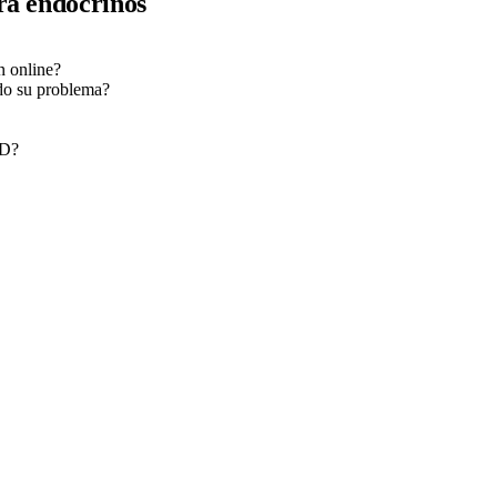
ra endocrinos
n online?
do su problema?
PD?
nsulta.
utomáticos que reducen las ausencias.