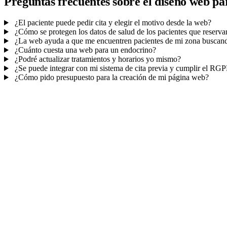
Preguntas frecuentes sobre el diseño web pa
¿El paciente puede pedir cita y elegir el motivo desde la web?
¿Cómo se protegen los datos de salud de los pacientes que reserva
¿La web ayuda a que me encuentren pacientes de mi zona buscan
¿Cuánto cuesta una web para un endocrino?
¿Podré actualizar tratamientos y horarios yo mismo?
¿Se puede integrar con mi sistema de cita previa y cumplir el RG
¿Cómo pido presupuesto para la creación de mi página web?
Mucho más que una web
No solo tu web.
La agenda y el CRM de tu co
Citas online con recordatorios
, la ficha de cada paciente y avisos a