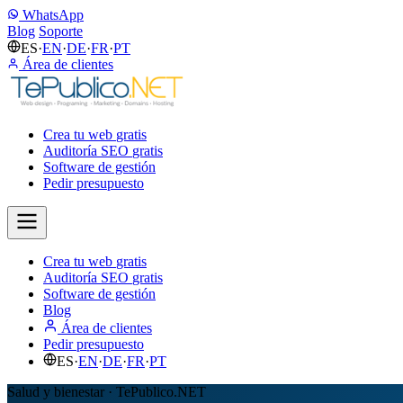
WhatsApp
Blog
Soporte
ES
·
EN
·
DE
·
FR
·
PT
Área de clientes
Crea tu web
gratis
Auditoría SEO
gratis
Software de gestión
Pedir presupuesto
Crea tu web
gratis
Auditoría SEO
gratis
Software de gestión
Blog
Área de clientes
Pedir presupuesto
ES
·
EN
·
DE
·
FR
·
PT
Salud y bienestar · TePublico.NET