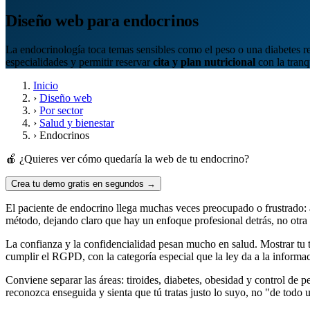
Diseño web para endocrinos
La endocrinología toca temas sensibles como el peso o una diabetes rec
especialidades y permitir reservar
cita y plan nutricional
con la tranq
Inicio
›
Diseño web
›
Por sector
›
Salud y bienestar
›
Endocrinos
🍎 ¿Quieres ver cómo quedaría la web de tu endocrino?
Crea tu demo gratis en segundos →
El paciente de endocrino llega muchas veces preocupado o frustrado: a
método, dejando claro que hay un enfoque profesional detrás, no otra
La confianza y la confidencialidad pesan mucho en salud. Mostrar tu tit
cumplir el RGPD, con la categoría especial que la ley da a la informa
Conviene separar las áreas: tiroides, diabetes, obesidad y control de
reconozca enseguida y sienta que tú tratas justo lo suyo, no "de todo 