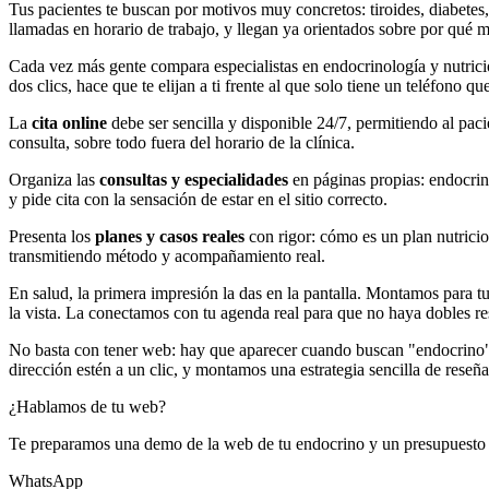
Tus pacientes te buscan por motivos muy concretos: tiroides, diabetes
llamadas en horario de trabajo, y llegan ya orientados sobre por qué m
Cada vez más gente compara especialistas en endocrinología y nutrición
dos clics, hace que te elijan a ti frente al que solo tiene un teléfono q
La
cita online
debe ser sencilla y disponible 24/7, permitiendo al pacie
consulta, sobre todo fuera del horario de la clínica.
Organiza las
consultas y especialidades
en páginas propias: endocrino
y pide cita con la sensación de estar en el sitio correcto.
Presenta los
planes y casos reales
con rigor: cómo es un plan nutricio
transmitiendo método y acompañamiento real.
En salud, la primera impresión la das en la pantalla. Montamos para t
la vista. La conectamos con tu agenda real para que no haya dobles re
No basta con tener web: hay que aparecer cuando buscan "endocrino" e
dirección estén a un clic, y montamos una estrategia sencilla de reseñ
¿Hablamos de tu web?
Te preparamos una demo de la web de tu endocrino y un presupuesto
WhatsApp