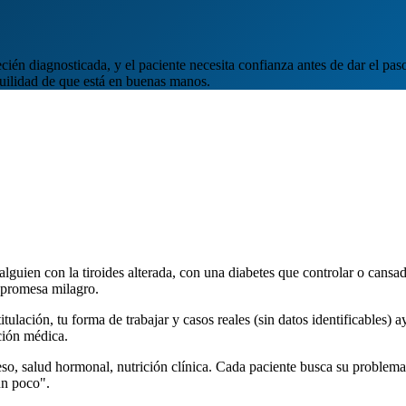
ién diagnosticada, y el paciente necesita confianza antes de dar el pas
uilidad de que está en buenas manos.
lguien con la tiroides alterada, con una diabetes que controlar o cans
 promesa milagro.
ulación, tu forma de trabajar y casos reales (sin datos identificables) a
ción médica.
 peso, salud hormonal, nutrición clínica. Cada paciente busca su proble
un poco".