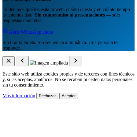
Te decimos qué necesita tu web, cuánto cuesta y en cuánto tiempo
lo tenemos listo.
Sin compromiso ni presentaciones
— sólo
respuestas concretas.
Abrir WhatsApp ahora
Sin tirar la tarjeta. Sin secuencia automática. Una persona te
responde.
Este sitio web utiliza cookies propias y de terceros con fines técnicos
y, si las aceptas, analíticos. No se recaban ni ceden datos personales
sin tu consentimiento.
Más información
Rechazar
Aceptar