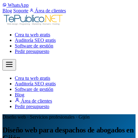
WhatsApp
Blog
Soporte
Área de clientes
Crea tu web
gratis
Auditoría SEO
gratis
Software de gestión
Pedir presupuesto
Crea tu web
gratis
Auditoría SEO
gratis
Software de gestión
Blog
Área de clientes
Pedir presupuesto
Diseño web · Servicios profesionales · Gijón
Diseño web para despachos de abogados en
Gijón