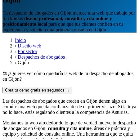
Tu despacho de abogados en Gijón merece una web que trabaje por
ti. Unimos
diseño profesional, consulta y cita online y
posicionamiento local
para que que tus clientes confíen en tu
experiencia y soliciten una primera consulta en Gijón.
Inicio
›
Diseño web
›
Por sector
›
Despachos de abogados
›
Gijón
⚖️ ¿Quieres ver cómo quedaría la web de tu despacho de abogados
en Gijón?
Crea tu demo gratis en segundos →
Las despachos de abogados que crecen en Gijón tienen algo en
común: una web que da confianza desde el primer vistazo. Si la tuya
no lo hace, estás regalando clientes a la competencia de Asturias.
Montamos tu web alrededor de lo que de verdad mueve tu despacho
de abogados en Gijón:
consulta y cita online
, áreas de práctica y
equipo y solicitud de consulta online. Una herramienta que te quita