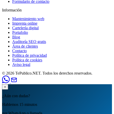
Formulario de contacto
Información
Mantenimiento web
Imprenta online
Cartelería digital
Portafolio
Blog
Auditoría SEO gratis
Área de clientes
Contacto
Política de privacidad
Política de cookies
Aviso legal
© 2026 TePublico.NET. Todos los derechos reservados.
×
¿Aún con dudas?
Hablemos 15 minutos
por WhatsApp o llamada