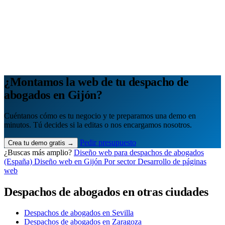
Analítica clara
Cuántos te visitan y de dónde vienen, sin tecnicismos ni cookies
molestas. Decisiones con datos.
Todo bajo tu marca y en un solo sitio.
Quiero mi panel
¿Montamos la web de tu despacho de
abogados en Gijón?
Cuéntanos cómo es tu negocio y te preparamos una demo en
minutos. Tú decides si la editas o nos encargamos nosotros.
Pedir presupuesto
Crea tu demo gratis →
¿Buscas más amplio?
Diseño web para despachos de abogados
(España)
Diseño web en Gijón
Por sector
Desarrollo de páginas
web
Despachos de abogados en otras ciudades
Despachos de abogados en Sevilla
Despachos de abogados en Zaragoza